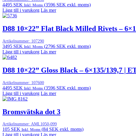
4495
SEK
(
3596
SEK
exkl. moms)
Inkl. Moms
Lägg till i varukorg
Läs mer
D88 10×22” Flat Black Milled Rivets – 6×1
Artikelnummer:
107290
3495
SEK
(
2796
SEK
exkl. moms)
Inkl. Moms
Lägg till i varukorg
Läs mer
D88 10×22” Gloss Black – 6×135/139,7 | E
Artikelnummer:
107600
4495
SEK
(
3596
SEK
exkl. moms)
Inkl. Moms
Lägg till i varukorg
Läs mer
Bromsvätska dot 3
Artikelnummer:
AML1050-099
105
SEK
(
84
SEK
exkl. moms)
Inkl. Moms
Lägg till i varukorg
Läs mer