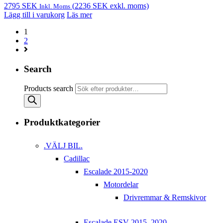
2795
SEK
(
2236
SEK
exkl. moms)
Inkl. Moms
Lägg till i varukorg
Läs mer
1
2
Search
Products search
Produktkategorier
.VÄLJ BIL.
Cadillac
Escalade 2015-2020
Motordelar
Drivremmar & Remskivor
Escalade ESV 2015–2020