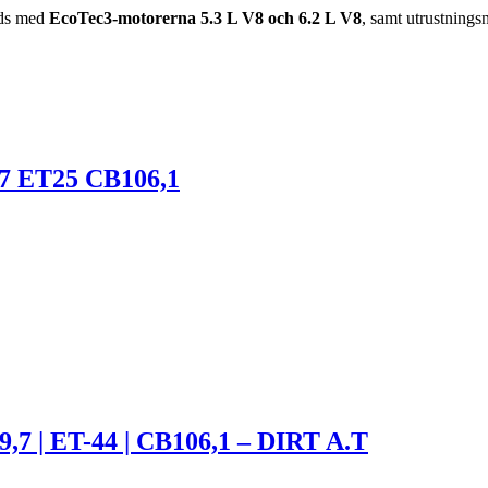
öds med
EcoTec3-motorerna 5.3 L V8 och 6.2 L V8
, samt utrustning
7 ET25 CB106,1
9,7 | ET-44 | CB106,1 – DIRT A.T