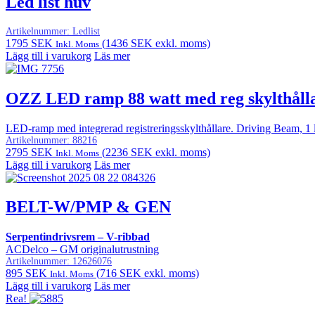
Led list huv
Artikelnummer:
Ledlist
1795
SEK
(
1436
SEK
exkl. moms)
Inkl. Moms
Lägg till i varukorg
Läs mer
OZZ LED ramp 88 watt med reg skylthål
LED-ramp med integrerad registreringsskylthållare. Driving Beam, 1 lux
Artikelnummer:
88216
2795
SEK
(
2236
SEK
exkl. moms)
Inkl. Moms
Lägg till i varukorg
Läs mer
BELT-W/PMP & GEN
Serpentindrivsrem – V-ribbad
ACDelco – GM originalutrustning
Artikelnummer:
12626076
895
SEK
(
716
SEK
exkl. moms)
Inkl. Moms
Lägg till i varukorg
Läs mer
Rea!