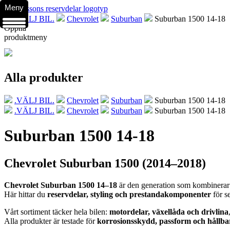
Meny
.VÄLJ BIL.
Chevrolet
Suburban
Suburban 1500 14-18
Öppna
produktmeny
Alla produkter
.VÄLJ BIL.
Chevrolet
Suburban
Suburban 1500 14-18
.VÄLJ BIL.
Chevrolet
Suburban
Suburban 1500 14-18
Suburban 1500 14-18
Chevrolet Suburban 1500 (2014–2018)
Chevrolet Suburban 1500 14–18
är den generation som kombinerar
Här hittar du
reservdelar, styling och prestandakomponenter
för s
Vårt sortiment täcker hela bilen:
motordelar, växellåda och drivlina
Alla produkter är testade för
korrosionsskydd, passform och hållba