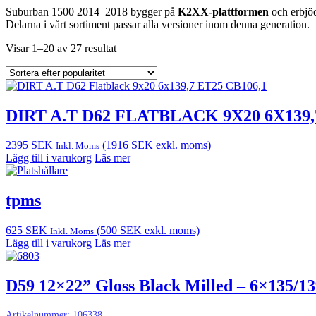
Suburban 1500 2014–2018 bygger på
K2XX-plattformen
och erbj
Delarna i vårt sortiment passar alla versioner inom denna generation.
Visar 1–20 av 27 resultat
DIRT A.T D62 FLATBLACK 9X20 6X139,
2395
SEK
(
1916
SEK
exkl. moms)
Inkl. Moms
Lägg till i varukorg
Läs mer
tpms
625
SEK
(
500
SEK
exkl. moms)
Inkl. Moms
Lägg till i varukorg
Läs mer
D59 12×22” Gloss Black Milled – 6×135/13
Artikelnummer:
106338