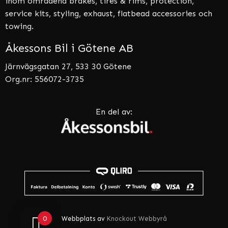
inom områdena brakes, tires & rims, protection,
service kits, styling, exhaust, flatbead accessories och
towing.
Åkessons Bil i Götene AB
Järnvägsgatan 27, 533 30 Götene
Org.nr: 556072-3735
En del av:
0
Webbplats av
Knockout Webbyrå