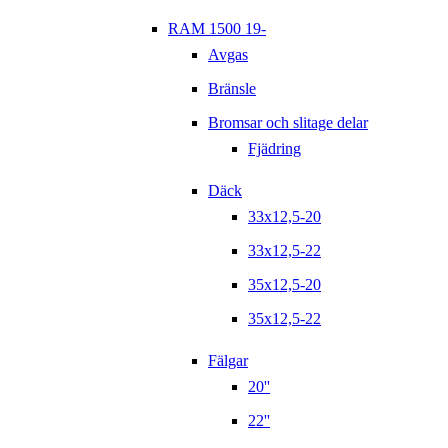
RAM 1500 19-
Avgas
Bränsle
Bromsar och slitage delar
Fjädring
Däck
33x12,5-20
33x12,5-22
35x12,5-20
35x12,5-22
Fälgar
20''
22''