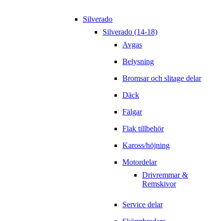
Silverado
Silverado (14-18)
Avgas
Belysning
Bromsar och slitage delar
Däck
Fälgar
Flak tillbehör
Kaross/höjning
Motordelar
Drivremmar &
Remskivor
Service delar