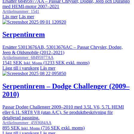
Ersätter 68495977AA – Passar Chrysler, Dodge, Jeep och Durango
med HEMI‑motor 2007–2021
Artikelnummer:
1541
Läs mer
Läs mer
Serpentinrem
Ersätter 53013676AB, 53013676AC – Passar Chrysler, Dodge,
Jeep & Oldsmobile (2012–2021)
Artikelnummer:
68495977AA
1541
SEK
(
1233
SEK
exkl. moms)
Inkl. Moms
Lägg till i varukorg
Läs mer
Serpentinrem – Dodge Challenger (2009–
2010)
Passar Dodge Challenger 2009–2010 med 3.5L V6, 5.7L HEMI
eller 6.1L SRT8 V8 (utan A/C). Se produktbeskrivning för
detaljerad passning.
Artikelnummer:
4593684AA
895
SEK
(
716
SEK
exkl. moms)
Inkl. Moms
Lägg till i varukorg
Läs mer