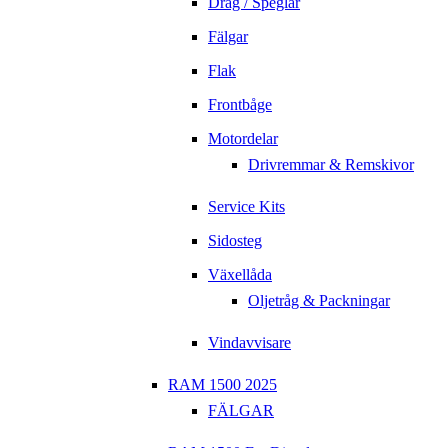
Drag / Speglar
Fälgar
Flak
Frontbåge
Motordelar
Drivremmar & Remskivor
Service Kits
Sidosteg
Växellåda
Oljetråg & Packningar
Vindavvisare
RAM 1500 2025
FÄLGAR