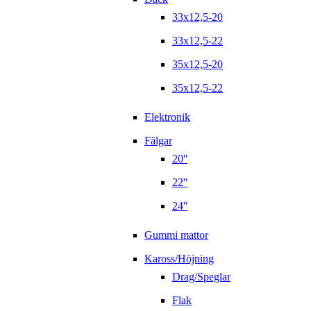
33x12,5-20
33x12,5-22
35x12,5-20
35x12,5-22
Elektronik
Fälgar
20''
22''
24''
Gummi mattor
Kaross/Höjning
Drag/Speglar
Flak