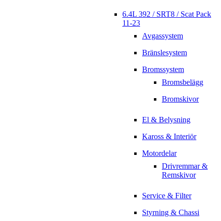
6.4L 392 / SRT8 / Scat Pack
11-23
Avgassystem
Bränslesystem
Bromssystem
Bromsbelägg
Bromskivor
El & Belysning
Kaross & Interiör
Motordelar
Drivremmar &
Remskivor
Service & Filter
Styrning & Chassi