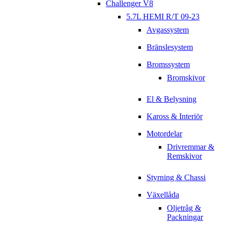
Challenger V8
5.7L HEMI R/T 09-23
Avgassystem
Bränslesystem
Bromssystem
Bromskivor
El & Belysning
Kaross & Interiör
Motordelar
Drivremmar &
Remskivor
Styrning & Chassi
Växellåda
Oljetråg &
Packningar