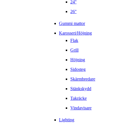
24''
26''
Gummi mattor
Karosseri/Höjning
Flak
Grill
Höjning
Sidosteg
Skärmbredare
Stänkskydd
Takräcke
Vindavisare
Lighting