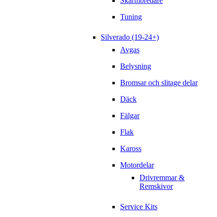
Skärmbredare
Tuning
Silverado (19-24+)
Avgas
Belysning
Bromsar och slitage delar
Däck
Fälgar
Flak
Kaross
Motordelar
Drivremmar &
Remskivor
Service Kits