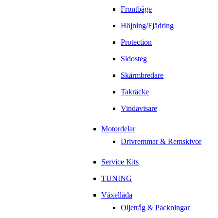
Frontbåge
Höjning/Fjädring
Protection
Sidosteg
Skärmbredare
Takräcke
Vindavisare
Motordelar
Drivremmar & Remskivor
Service Kits
TUNING
Växellåda
Oljetråg & Packningar