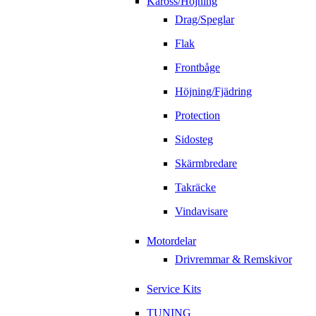
Kaross/Höjning
Drag/Speglar
Flak
Frontbåge
Höjning/Fjädring
Protection
Sidosteg
Skärmbredare
Takräcke
Vindavisare
Motordelar
Drivremmar & Remskivor
Service Kits
TUNING