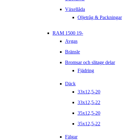
Växellåda
Oljetråg & Packningar
RAM 1500 19-
Avgas
Bränsle
Bromsar och slitage delar
Fjädring
Däck
33x12,5-20
33x12,5-22
35x12,5-20
35x12,5-22
Fälgar