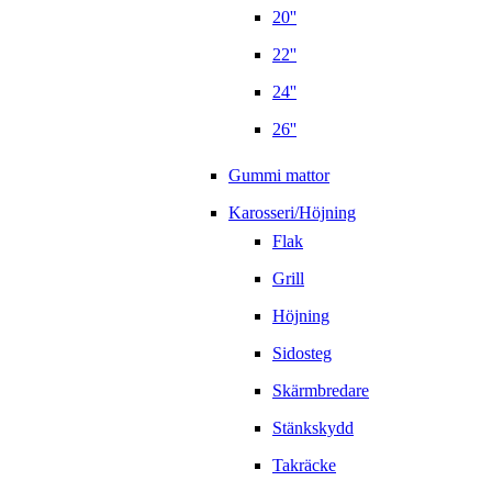
20''
22''
24''
26''
Gummi mattor
Karosseri/Höjning
Flak
Grill
Höjning
Sidosteg
Skärmbredare
Stänkskydd
Takräcke