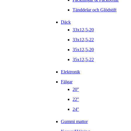
Tänddelar och Glödstift
Däck
33x12,5-20
33x12,5-22
35x12,5-20
35x12,5-22
Elektronik
Fälgar
20''
22''
24''
Gummi mattor