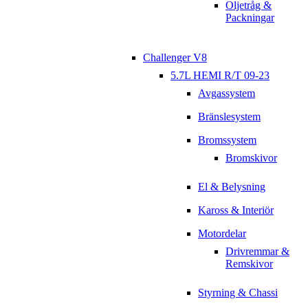
Oljetråg &
Packningar
Challenger V8
5.7L HEMI R/T 09-23
Avgassystem
Bränslesystem
Bromssystem
Bromskivor
El & Belysning
Kaross & Interiör
Motordelar
Drivremmar &
Remskivor
Styrning & Chassi