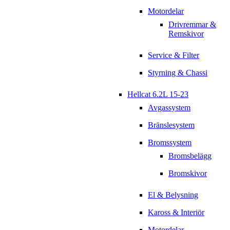
Motordelar
Drivremmar &
Remskivor
Service & Filter
Styrning & Chassi
Hellcat 6.2L 15-23
Avgassystem
Bränslesystem
Bromssystem
Bromsbelägg
Bromskivor
El & Belysning
Kaross & Interiör
Motordelar