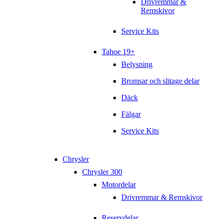
Drivremmar &
Remskivor
Service Kits
Tahoe 19+
Belysning
Bromsar och slitage delar
Däck
Fälgar
Service Kits
Chrysler
Chrysler 300
Motordelar
Drivremmar & Remskivor
Reservdelar