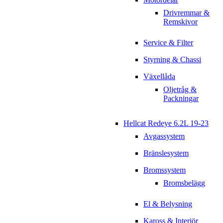
Drivremmar &
Remskivor
Service & Filter
Styrning & Chassi
Växellåda
Oljetråg &
Packningar
Hellcat Redeye 6.2L 19-23
Avgassystem
Bränslesystem
Bromssystem
Bromsbelägg
El & Belysning
Kaross & Interiör