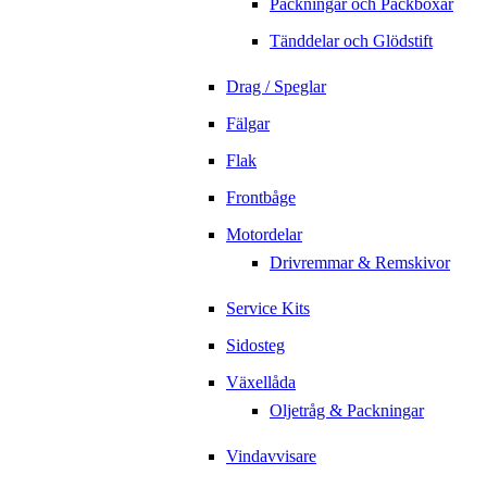
Packningar och Packboxar
Tänddelar och Glödstift
Drag / Speglar
Fälgar
Flak
Frontbåge
Motordelar
Drivremmar & Remskivor
Service Kits
Sidosteg
Växellåda
Oljetråg & Packningar
Vindavvisare