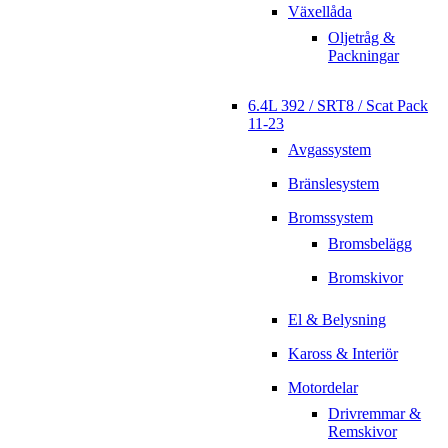
Växellåda
Oljetråg &
Packningar
6.4L 392 / SRT8 / Scat Pack
11-23
Avgassystem
Bränslesystem
Bromssystem
Bromsbelägg
Bromskivor
El & Belysning
Kaross & Interiör
Motordelar
Drivremmar &
Remskivor