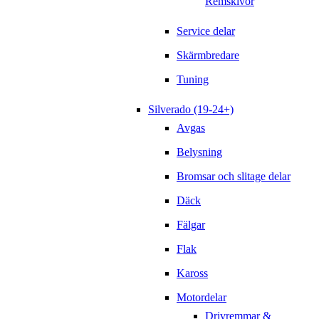
Remskivor
Service delar
Skärmbredare
Tuning
Silverado (19-24+)
Avgas
Belysning
Bromsar och slitage delar
Däck
Fälgar
Flak
Kaross
Motordelar
Drivremmar &