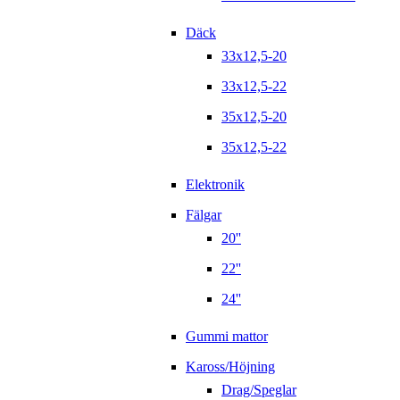
Däck
33x12,5-20
33x12,5-22
35x12,5-20
35x12,5-22
Elektronik
Fälgar
20''
22''
24''
Gummi mattor
Kaross/Höjning
Drag/Speglar