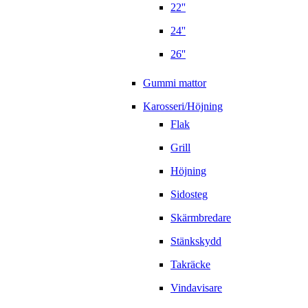
22''
24''
26''
Gummi mattor
Karosseri/Höjning
Flak
Grill
Höjning
Sidosteg
Skärmbredare
Stänkskydd
Takräcke
Vindavisare