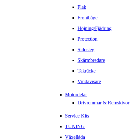
Flak
Frontbåge
Höjning/Fjädring
Protection
Sidosteg
Skärmbredare
Takräcke
Vindavisare
Motordelar
Drivremmar & Remskivor
Service Kits
TUNING
Växellåda