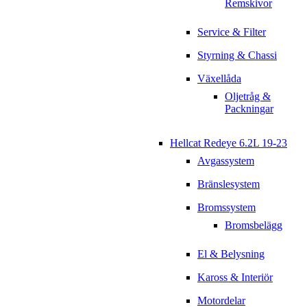
Remskivor
Service & Filter
Styrning & Chassi
Växellåda
Oljetråg &
Packningar
Hellcat Redeye 6.2L 19-23
Avgassystem
Bränslesystem
Bromssystem
Bromsbelägg
El & Belysning
Kaross & Interiör
Motordelar