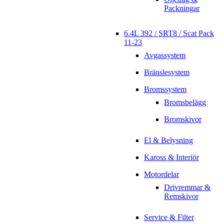
Packningar
6.4L 392 / SRT8 / Scat Pack
11-23
Avgassystem
Bränslesystem
Bromssystem
Bromsbelägg
Bromskivor
El & Belysning
Kaross & Interiör
Motordelar
Drivremmar &
Remskivor
Service & Filter