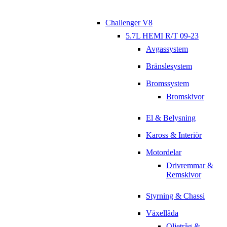
Challenger V8
5.7L HEMI R/T 09-23
Avgassystem
Bränslesystem
Bromssystem
Bromskivor
El & Belysning
Kaross & Interiör
Motordelar
Drivremmar &
Remskivor
Styrning & Chassi
Växellåda
Oljetråg &