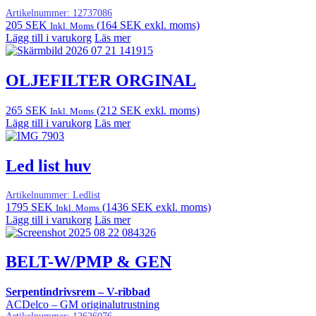
Artikelnummer:
12737086
205
SEK
(
164
SEK
exkl. moms)
Inkl. Moms
Lägg till i varukorg
Läs mer
OLJEFILTER ORGINAL
265
SEK
(
212
SEK
exkl. moms)
Inkl. Moms
Lägg till i varukorg
Läs mer
Led list huv
Artikelnummer:
Ledlist
1795
SEK
(
1436
SEK
exkl. moms)
Inkl. Moms
Lägg till i varukorg
Läs mer
BELT-W/PMP & GEN
Serpentindrivsrem – V-ribbad
ACDelco – GM originalutrustning