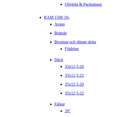
Oljetråg & Packningar
RAM 1500 19-
Avgas
Bränsle
Bromsar och slitage delar
Fjädring
Däck
33x12,5-20
33x12,5-22
35x12,5-20
35x12,5-22
Fälgar
20''