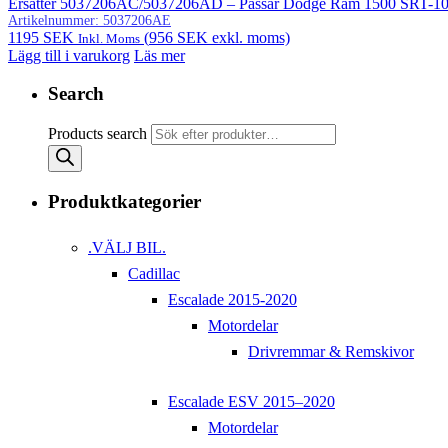
Ersätter 5037206AC/5037206AD – Passar Dodge Ram 1500 SRT-10 
Artikelnummer:
5037206AE
1195
SEK
(
956
SEK
exkl. moms)
Inkl. Moms
Lägg till i varukorg
Läs mer
Search
Products search
Produktkategorier
.VÄLJ BIL.
Cadillac
Escalade 2015-2020
Motordelar
Drivremmar & Remskivor
Escalade ESV 2015–2020
Motordelar