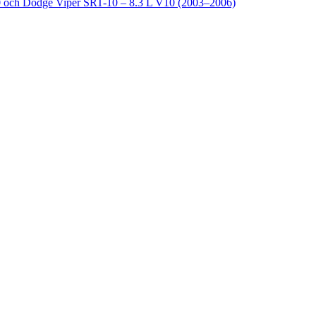
och Dodge Viper SRT-10 – 8.3 L V10 (2003–2006)