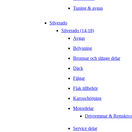
Tuning & avgas
Silverado
Silverado (14-18)
Avgas
Belysning
Bromsar och slitage delar
Däck
Fälgar
Flak tillbehör
Kaross/höjning
Motordelar
Drivremmar & Remskivo
Service delar