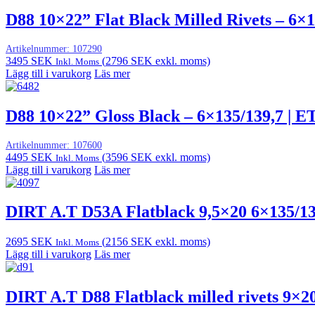
D88 10×22” Flat Black Milled Rivets – 6×1
Artikelnummer:
107290
3495
SEK
(
2796
SEK
exkl. moms)
Inkl. Moms
Lägg till i varukorg
Läs mer
D88 10×22” Gloss Black – 6×135/139,7 | E
Artikelnummer:
107600
4495
SEK
(
3596
SEK
exkl. moms)
Inkl. Moms
Lägg till i varukorg
Läs mer
DIRT A.T D53A Flatblack 9,5×20 6×135/1
2695
SEK
(
2156
SEK
exkl. moms)
Inkl. Moms
Lägg till i varukorg
Läs mer
DIRT A.T D88 Flatblack milled rivets 9×