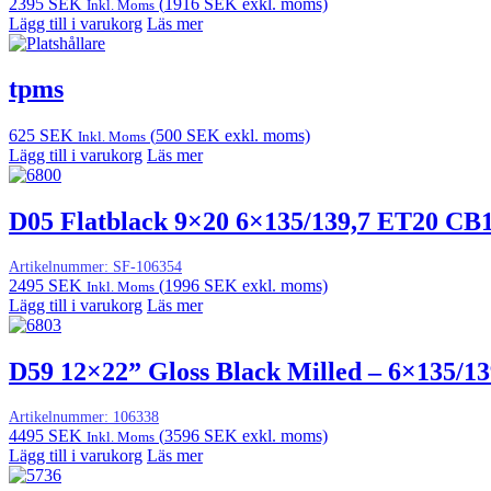
2395
SEK
(
1916
SEK
exkl. moms)
Inkl. Moms
Lägg till i varukorg
Läs mer
tpms
625
SEK
(
500
SEK
exkl. moms)
Inkl. Moms
Lägg till i varukorg
Läs mer
D05 Flatblack 9×20 6×135/139,7 ET20 CB
Artikelnummer:
SF-106354
2495
SEK
(
1996
SEK
exkl. moms)
Inkl. Moms
Lägg till i varukorg
Läs mer
D59 12×22” Gloss Black Milled – 6×135/13
Artikelnummer:
106338
4495
SEK
(
3596
SEK
exkl. moms)
Inkl. Moms
Lägg till i varukorg
Läs mer