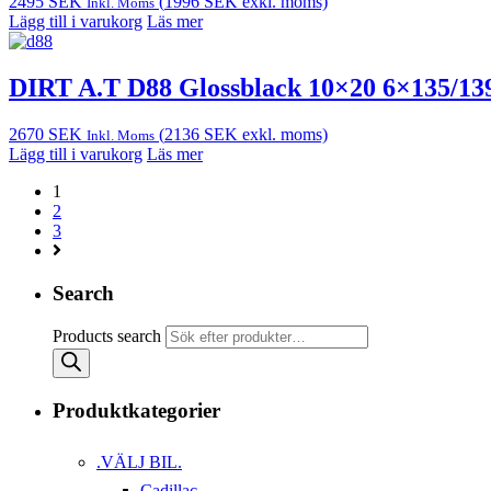
2495
SEK
(
1996
SEK
exkl. moms)
Inkl. Moms
Lägg till i varukorg
Läs mer
DIRT A.T D88 Glossblack 10×20 6×135/13
2670
SEK
(
2136
SEK
exkl. moms)
Inkl. Moms
Lägg till i varukorg
Läs mer
1
2
3
Search
Products search
Produktkategorier
.VÄLJ BIL.
Cadillac