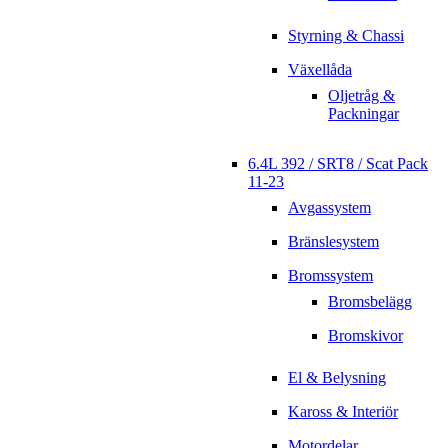
Styrning & Chassi
Växellåda
Oljetråg &
Packningar
6.4L 392 / SRT8 / Scat Pack
11-23
Avgassystem
Bränslesystem
Bromssystem
Bromsbelägg
Bromskivor
El & Belysning
Kaross & Interiör
Motordelar