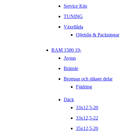
Service Kits
TUNING
Växellåda
Oljetråg & Packningar
RAM 1500 19-
Avgas
Bränsle
Bromsar och slitage delar
Fjädring
Däck
33x12,5-20
33x12,5-22
35x12,5-20