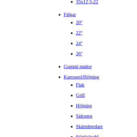
35x12,5-22
Fälgar
20''
22''
24''
26''
Gummi mattor
Karosseri/Höjning
Flak
Grill
Höjning
Sidosteg
Skärmbredare
Stänkskydd