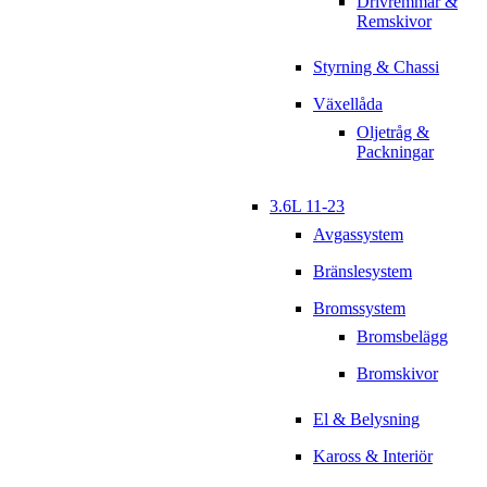
Drivremmar &
Remskivor
Styrning & Chassi
Växellåda
Oljetråg &
Packningar
3.6L 11-23
Avgassystem
Bränslesystem
Bromssystem
Bromsbelägg
Bromskivor
El & Belysning
Kaross & Interiör