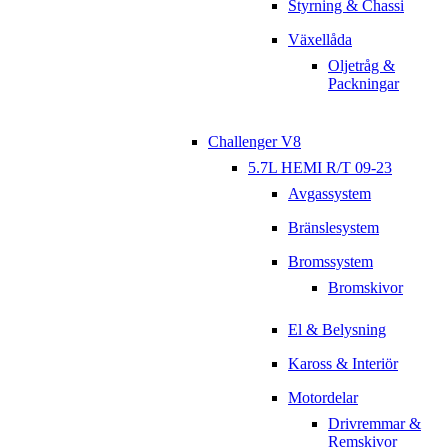
Styrning & Chassi
Växellåda
Oljetråg &
Packningar
Challenger V8
5.7L HEMI R/T 09-23
Avgassystem
Bränslesystem
Bromssystem
Bromskivor
El & Belysning
Kaross & Interiör
Motordelar
Drivremmar &
Remskivor