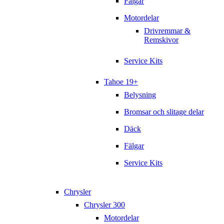
Fälgar
Motordelar
Drivremmar &
Remskivor
Service Kits
Tahoe 19+
Belysning
Bromsar och slitage delar
Däck
Fälgar
Service Kits
Chrysler
Chrysler 300
Motordelar