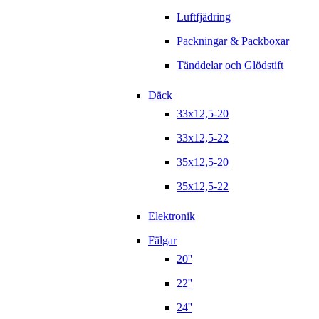
Luftfjädring
Packningar & Packboxar
Tänddelar och Glödstift
Däck
33x12,5-20
33x12,5-22
35x12,5-20
35x12,5-22
Elektronik
Fälgar
20''
22''
24''