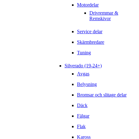
Motordelar
Drivremmar &
Remskivor
Service delar
Skärmbredare
Tuning
Silverado (19-24+)
Avgas
Belysning
Bromsar och slitage delar
Däck
Fälgar
Flak
Kaross