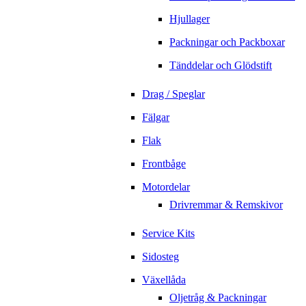
Hjullager
Packningar och Packboxar
Tänddelar och Glödstift
Drag / Speglar
Fälgar
Flak
Frontbåge
Motordelar
Drivremmar & Remskivor
Service Kits
Sidosteg
Växellåda
Oljetråg & Packningar