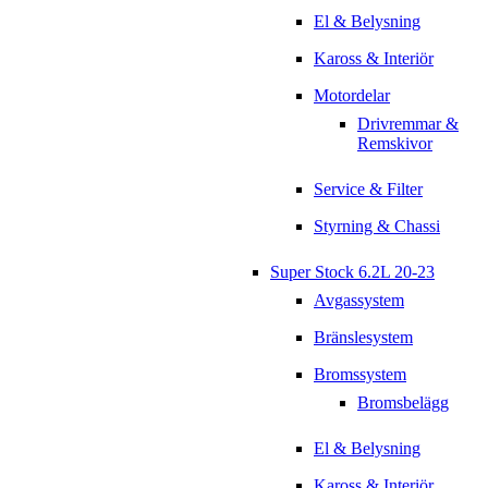
El & Belysning
Kaross & Interiör
Motordelar
Drivremmar &
Remskivor
Service & Filter
Styrning & Chassi
Super Stock 6.2L 20-23
Avgassystem
Bränslesystem
Bromssystem
Bromsbelägg
El & Belysning
Kaross & Interiör