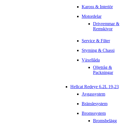
Kaross & Interiör
Motordelar
Drivremmar &
Remskivor
Service & Filter
Styrning & Chassi
Växellåda
Oljetråg &
Packningar
Hellcat Redeye 6.2L 19-23
Avgassystem
Bränslesystem
Bromssystem
Bromsbelägg