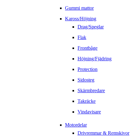
Gummi mattor
Kaross/Höjning
Drag/Speglar
Flak
Frontbåge
Höjning/Fjädring
Protection
Sidosteg
Skärmbredare
Takräcke
Vindavisare
Motordelar
Drivremmar & Remskivor