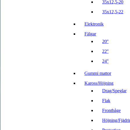
35x12,5-20
35x12,5-22
Elektronik
Fälgar
20''
22''
24''
Gummi mattor
Kaross/Höjning
Drag/Speglar
Flak
Frontbåge
Höjning/Fjädri