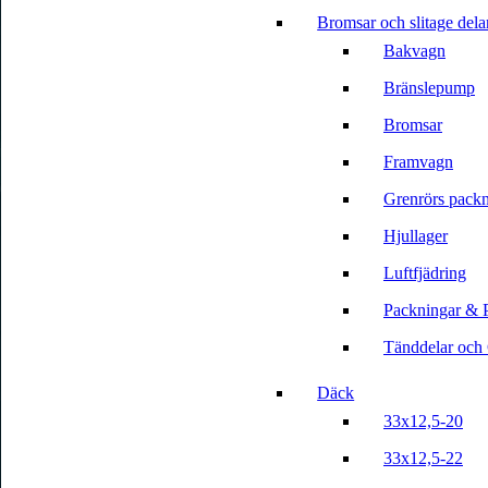
Bromsar och slitage dela
Bakvagn
Bränslepump
Bromsar
Framvagn
Grenrörs packn
Hjullager
Luftfjädring
Packningar & 
Tänddelar och 
Däck
33x12,5-20
33x12,5-22