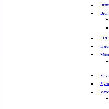
Bräns
Brom
El & 
Karos
Motor
Servi
Styrn
Växe