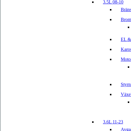
3.5L 08-10
Bräns
Brom
EL &
Karos
Motor
Styrn
Växe
3.6L 11-23
Avga