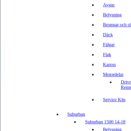
Avgas
Belysning
Bromsar och sli
Däck
Fälgar
Flak
Kaross
Motordelar
Driv
Rems
Service Kits
Suburban
Suburban 1500 14-18
Belysning