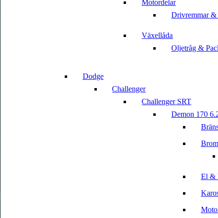
Motordelar
Drivremmar &
Växellåda
Oljetråg & Pac
Dodge
Challenger
Challenger SRT
Demon 170 6.
Bräns
Brom
El & 
Karos
Motor