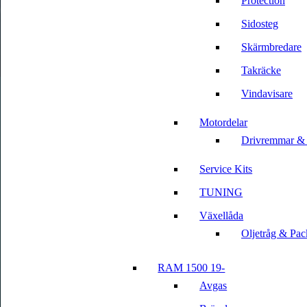
Protection
Sidosteg
Skärmbredare
Takräcke
Vindavisare
Motordelar
Drivremmar &
Service Kits
TUNING
Växellåda
Oljetråg & Pac
RAM 1500 19-
Avgas