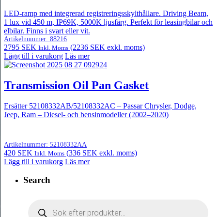
LED-ramp med integrerad registreringsskylthållare. Driving Beam,
1 lux vid 450 m, IP69K, 5000K ljusfärg. Perfekt för leasingbilar och
elbilar. Finns i svart eller vit.
Artikelnummer:
88216
2795
SEK
(
2236
SEK
exkl. moms)
Inkl. Moms
Lägg till i varukorg
Läs mer
Transmission Oil Pan Gasket
Ersätter 52108332AB/52108332AC – Passar Chrysler, Dodge,
Jeep, Ram – Diesel- och bensinmodeller (2002–2020)
Artikelnummer:
52108332AA
420
SEK
(
336
SEK
exkl. moms)
Inkl. Moms
Lägg till i varukorg
Läs mer
Search
Products
search