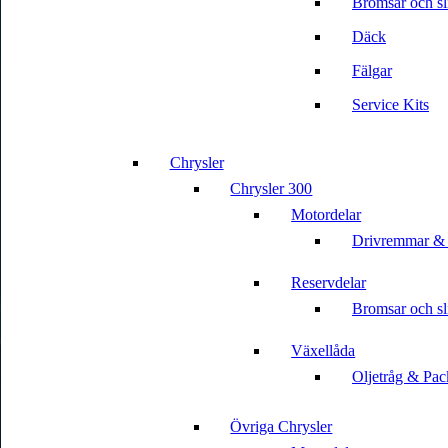
Bromsar och sli
Däck
Fälgar
Service Kits
Chrysler
Chrysler 300
Motordelar
Drivremmar &
Reservdelar
Bromsar och sli
Växellåda
Oljetråg & Pac
Övriga Chrysler