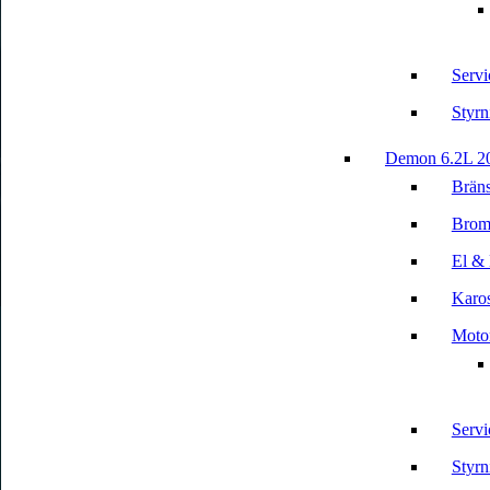
Servi
Styrn
Demon 6.2L 2
Bräns
Brom
El & 
Karos
Motor
Servi
Styrn