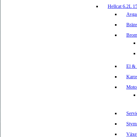
Hellcat 6.2L 1
Avga
Bräns
Brom
El & 
Karos
Motor
Servi
Styrn
Växe