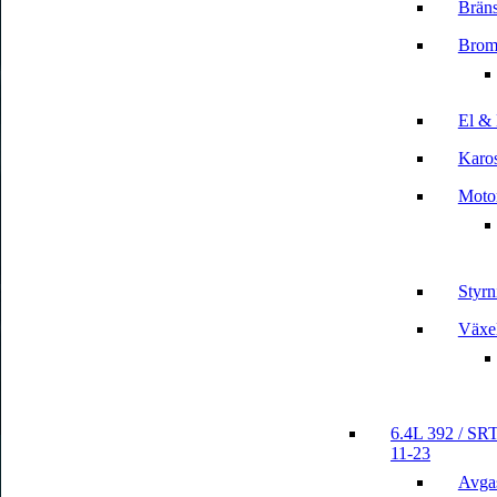
Bräns
Brom
El & 
Karos
Motor
Styrn
Växe
6.4L 392 / SRT
11-23
Avga