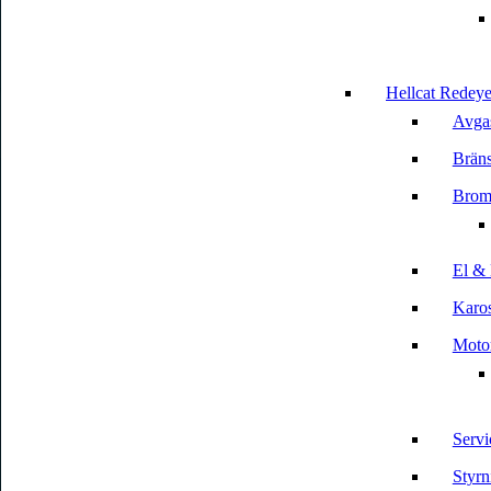
Hellcat Redeye
Avga
Bräns
Brom
El & 
Karos
Motor
Servi
Styrn