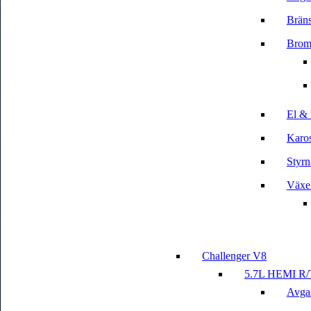
Bräns
Brom
El & 
Karos
Styrn
Växe
Challenger V8
5.7L HEMI R/
Avga