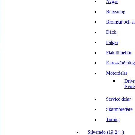
Avgas
Belysning
Bromsar och sli
Däck
Fälgar
Flak tillbehör
Kaross/höjning
Motordelar
Driv
Rems
Service delar
Skärmbredare
Tuning
Silverado (19-24+)