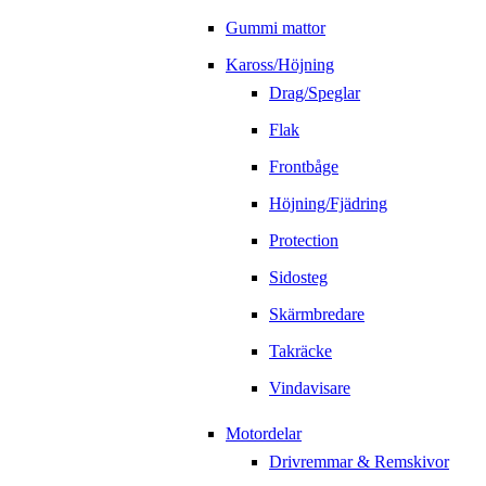
Gummi mattor
Kaross/Höjning
Drag/Speglar
Flak
Frontbåge
Höjning/Fjädring
Protection
Sidosteg
Skärmbredare
Takräcke
Vindavisare
Motordelar
Drivremmar & Remskivor