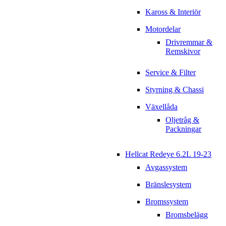
Kaross & Interiör
Motordelar
Drivremmar &
Remskivor
Service & Filter
Styrning & Chassi
Växellåda
Oljetråg &
Packningar
Hellcat Redeye 6.2L 19-23
Avgassystem
Bränslesystem
Bromssystem
Bromsbelägg