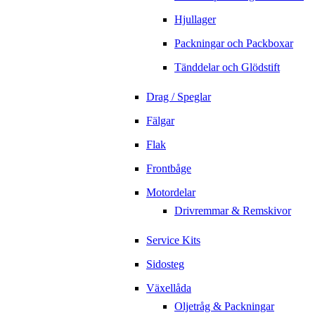
Hjullager
Packningar och Packboxar
Tänddelar och Glödstift
Drag / Speglar
Fälgar
Flak
Frontbåge
Motordelar
Drivremmar & Remskivor
Service Kits
Sidosteg
Växellåda
Oljetråg & Packningar