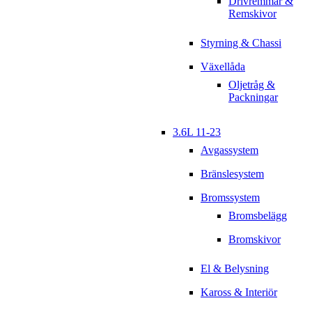
Drivremmar &
Remskivor
Styrning & Chassi
Växellåda
Oljetråg &
Packningar
3.6L 11-23
Avgassystem
Bränslesystem
Bromssystem
Bromsbelägg
Bromskivor
El & Belysning
Kaross & Interiör