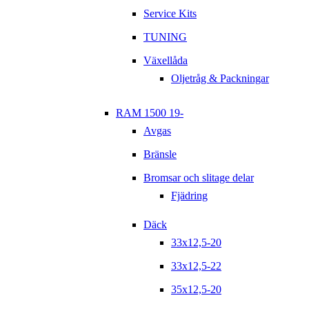
Service Kits
TUNING
Växellåda
Oljetråg & Packningar
RAM 1500 19-
Avgas
Bränsle
Bromsar och slitage delar
Fjädring
Däck
33x12,5-20
33x12,5-22
35x12,5-20