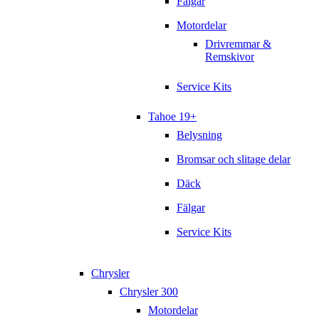
Fälgar
Motordelar
Drivremmar &
Remskivor
Service Kits
Tahoe 19+
Belysning
Bromsar och slitage delar
Däck
Fälgar
Service Kits
Chrysler
Chrysler 300
Motordelar