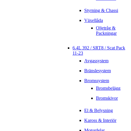
Styrning & Chassi
Växellåda
Oljetråg &
Packningar
6.4L 392 / SRT8 / Scat Pack
11-23
Avgassystem
Bränslesystem
Bromssystem
Bromsbelägg
Bromskivor
El & Belysning
Kaross & Interiör
Motordelar