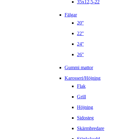
35x12,5-22
Fälgar
20''
22''
24''
26''
Gummi mattor
Karosseri/Höjning
Flak
Grill
Höjning
Sidosteg
Skärmbredare
Stänkskydd