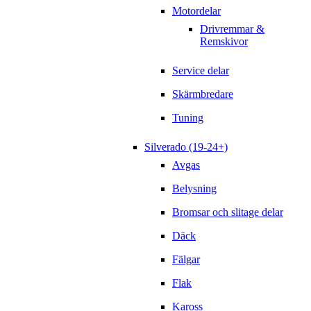
Motordelar
Drivremmar &
Remskivor
Service delar
Skärmbredare
Tuning
Silverado (19-24+)
Avgas
Belysning
Bromsar och slitage delar
Däck
Fälgar
Flak
Kaross