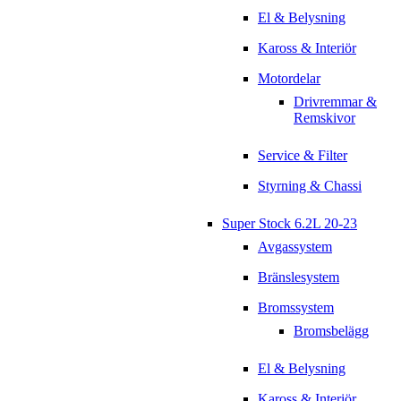
El & Belysning
Kaross & Interiör
Motordelar
Drivremmar &
Remskivor
Service & Filter
Styrning & Chassi
Super Stock 6.2L 20-23
Avgassystem
Bränslesystem
Bromssystem
Bromsbelägg
El & Belysning
Kaross & Interiör