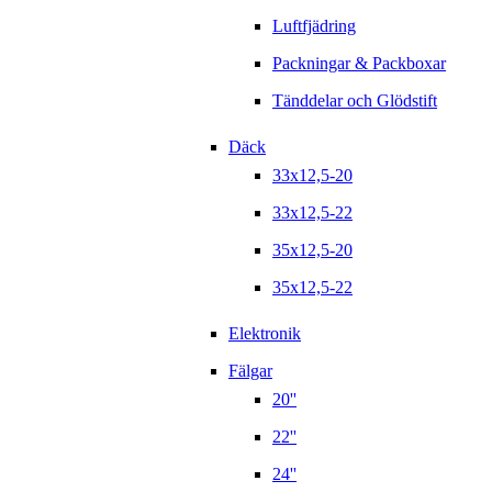
Luftfjädring
Packningar & Packboxar
Tänddelar och Glödstift
Däck
33x12,5-20
33x12,5-22
35x12,5-20
35x12,5-22
Elektronik
Fälgar
20''
22''
24''