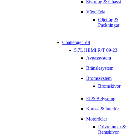
Styrning & Chassi
Växellåda
Oljetråg &
Packningar
Challenger V8
5.7L HEMI R/T 09-23
Avgassystem
Bränslesystem
Bromssystem
Bromskivor
El & Belysning
Kaross & Interiör
Motordelar
Drivremmar &
Remskivor