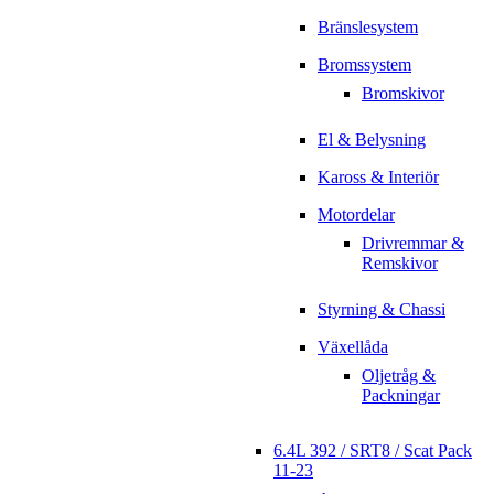
Bränslesystem
Bromssystem
Bromskivor
El & Belysning
Kaross & Interiör
Motordelar
Drivremmar &
Remskivor
Styrning & Chassi
Växellåda
Oljetråg &
Packningar
6.4L 392 / SRT8 / Scat Pack
11-23