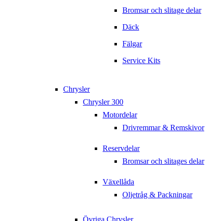
Bromsar och slitage delar
Däck
Fälgar
Service Kits
Chrysler
Chrysler 300
Motordelar
Drivremmar & Remskivor
Reservdelar
Bromsar och slitages delar
Växellåda
Oljetråg & Packningar
Övriga Chrysler