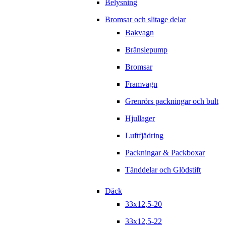
Belysning
Bromsar och slitage delar
Bakvagn
Bränslepump
Bromsar
Framvagn
Grenrörs packningar och bult
Hjullager
Luftfjädring
Packningar & Packboxar
Tänddelar och Glödstift
Däck
33x12,5-20
33x12,5-22