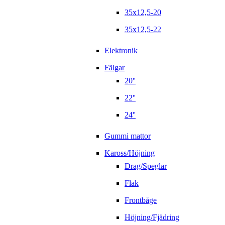
35x12,5-20
35x12,5-22
Elektronik
Fälgar
20''
22''
24''
Gummi mattor
Kaross/Höjning
Drag/Speglar
Flak
Frontbåge
Höjning/Fjädring