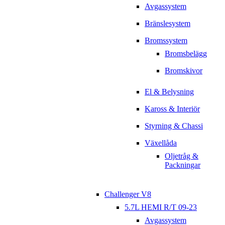
Avgassystem
Bränslesystem
Bromssystem
Bromsbelägg
Bromskivor
El & Belysning
Kaross & Interiör
Styrning & Chassi
Växellåda
Oljetråg &
Packningar
Challenger V8
5.7L HEMI R/T 09-23
Avgassystem