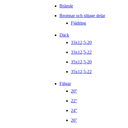
Bränsle
Bromsar och slitage delar
Fjädring
Däck
33x12,5-20
33x12,5-22
35x12,5-20
35x12,5-22
Fälgar
20''
22''
24''
26''