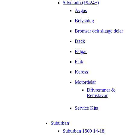
Silverado (19-24+)
Avgas
Belysning
Bromsar och slitage delar
Däck
Fälgar
Flak
Kaross
Motordelar
Drivremmar &
Remskivor
Service Kits
Suburban
Suburban 1500 14-18