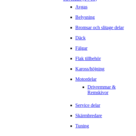
Avgas
Belysning
Bromsar och slitage delar
Däck
Fälgar
Flak tillbehör
Kaross/höjning
Motordelar
Drivremmar &
Remskivor
Service delar
Skärmbredare
Tuning