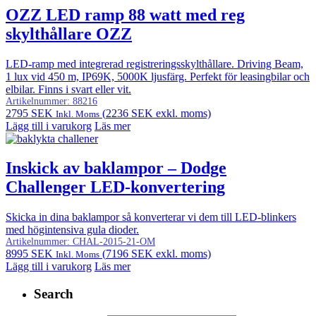
OZZ LED ramp 88 watt med reg
skylthållare OZZ
LED-ramp med integrerad registreringsskylthållare. Driving Beam,
1 lux vid 450 m, IP69K, 5000K ljusfärg. Perfekt för leasingbilar och
elbilar. Finns i svart eller vit.
Artikelnummer:
88216
2795
SEK
(
2236
SEK
exkl. moms)
Inkl. Moms
Lägg till i varukorg
Läs mer
Inskick av baklampor – Dodge
Challenger LED-konvertering
Skicka in dina baklampor så konverterar vi dem till LED-blinkers
med högintensiva gula dioder.
Artikelnummer:
CHAL-2015-21-OM
8995
SEK
(
7196
SEK
exkl. moms)
Inkl. Moms
Lägg till i varukorg
Läs mer
Search