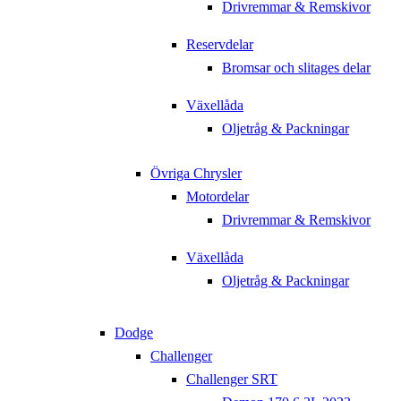
Drivremmar & Remskivor
Reservdelar
Bromsar och slitages delar
Växellåda
Oljetråg & Packningar
Övriga Chrysler
Motordelar
Drivremmar & Remskivor
Växellåda
Oljetråg & Packningar
Dodge
Challenger
Challenger SRT