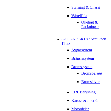
Styrning & Chassi
Växellåda
Oljetråg &
Packningar
6.4L 392 / SRT8 / Scat Pack
11-23
Avgassystem
Bränslesystem
Bromssystem
Bromsbelägg
Bromskivor
El & Belysning
Kaross & Interiör
Motordelar