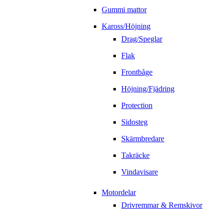
Gummi mattor
Kaross/Höjning
Drag/Speglar
Flak
Frontbåge
Höjning/Fjädring
Protection
Sidosteg
Skärmbredare
Takräcke
Vindavisare
Motordelar
Drivremmar & Remskivor