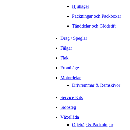
Hjullager
Packningar och Packboxar
Tänddelar och Glödstift
Drag / Speglar
Fälgar
Flak
Frontbåge
Motordelar
Drivremmar & Remskivor
Service Kits
Sidosteg
Växellåda
Oljetråg & Packningar