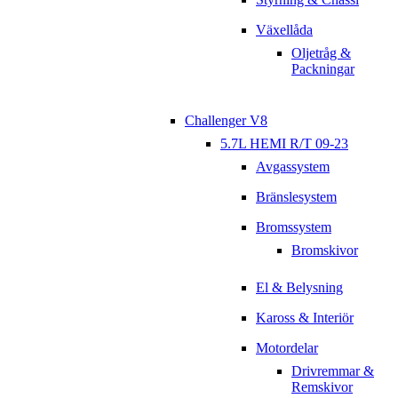
Växellåda
Oljetråg &
Packningar
Challenger V8
5.7L HEMI R/T 09-23
Avgassystem
Bränslesystem
Bromssystem
Bromskivor
El & Belysning
Kaross & Interiör
Motordelar
Drivremmar &
Remskivor