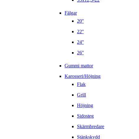
Fälgar
20''
22''
24''
26''
Gummi mattor
Karosseri/Höjning
Flak
Grill
Höjning
Sidosteg
Skärmbredare
Stänkskydd