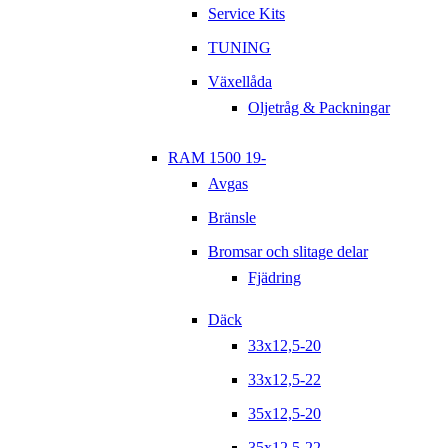
Service Kits
TUNING
Växellåda
Oljetråg & Packningar
RAM 1500 19-
Avgas
Bränsle
Bromsar och slitage delar
Fjädring
Däck
33x12,5-20
33x12,5-22
35x12,5-20
35x12,5-22