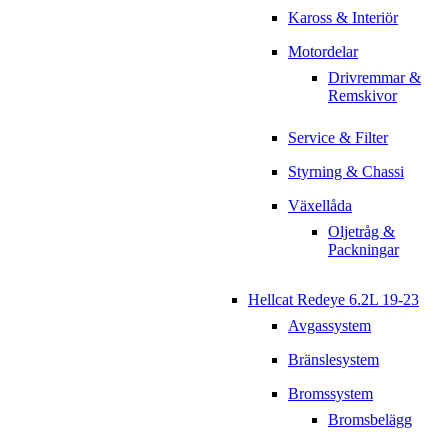
Kaross & Interiör
Motordelar
Drivremmar &
Remskivor
Service & Filter
Styrning & Chassi
Växellåda
Oljetråg &
Packningar
Hellcat Redeye 6.2L 19-23
Avgassystem
Bränslesystem
Bromssystem
Bromsbelägg