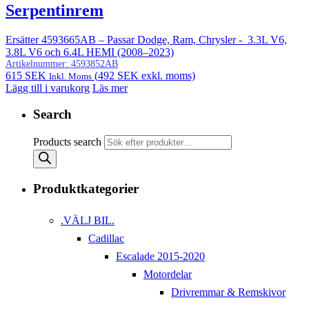
Serpentinrem
Ersätter 4593665AB – Passar Dodge, Ram, Chrysler - 3.3L V6,
3.8L V6 och 6.4L HEMI (2008–2023)
Artikelnummer:
4593852AB
615
SEK
(
492
SEK
exkl. moms)
Inkl. Moms
Lägg till i varukorg
Läs mer
Search
Products search
Produktkategorier
.VÄLJ BIL.
Cadillac
Escalade 2015-2020
Motordelar
Drivremmar & Remskivor