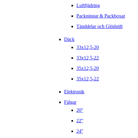
Luftfjädring
Packningar & Packboxar
Tänddelar och Glödstift
Däck
33x12,5-20
33x12,5-22
35x12,5-20
35x12,5-22
Elektronik
Fälgar
20''
22''
24''