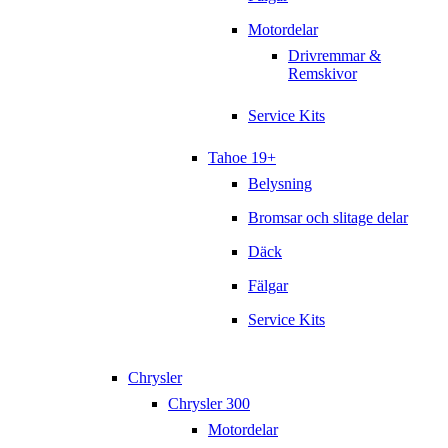
Motordelar
Drivremmar &
Remskivor
Service Kits
Tahoe 19+
Belysning
Bromsar och slitage delar
Däck
Fälgar
Service Kits
Chrysler
Chrysler 300
Motordelar