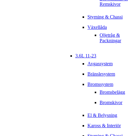
Remskivor
Styrning & Chassi
Växellåda
Oljetråg &
Packningar
3.6L 11-23
Avgassystem
Bränslesystem
Bromssystem
Bromsbelägg
Bromskivor
El & Belysning
Kaross & Interiör
Styrning & Chassi