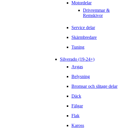
Motordelar
Drivremmar &
Remskivor
Service delar
Skärmbredare
Tuning
Silverado (19-24+)
Avgas
Belysning
Bromsar och slitage delar
Däck
Fälgar
Flak
Kaross