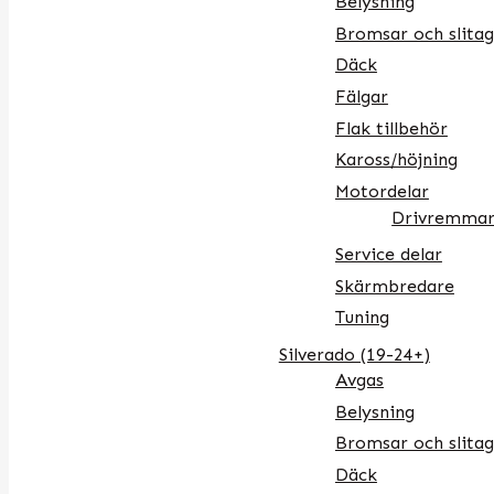
Belysning
Bromsar och slitag
Däck
Fälgar
Flak tillbehör
Kaross/höjning
Motordelar
Drivremmar
Service delar
Skärmbredare
Tuning
Silverado (19-24+)
Avgas
Belysning
Bromsar och slitag
Däck