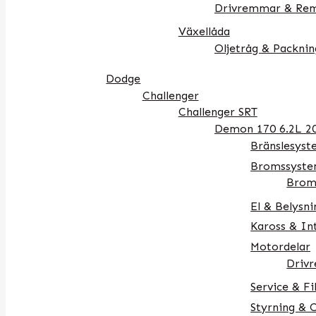
Drivremmar & Rem
Växellåda
Oljetråg & Packnin
Dodge
Challenger
Challenger SRT
Demon 170 6.2L 2
Bränslesys
Bromssyst
Brom
El & Belysni
Kaross & In
Motordelar
Driv
Service & Fi
Styrning & 