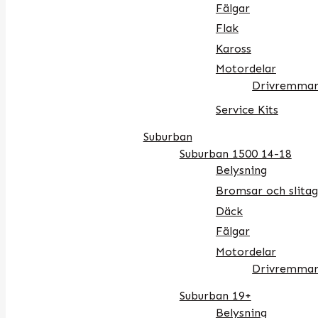
Fälgar
Flak
Kaross
Motordelar
Drivremmar
Service Kits
Suburban
Suburban 1500 14-18
Belysning
Bromsar och slitag
Däck
Fälgar
Motordelar
Drivremmar
Suburban 19+
Belysning