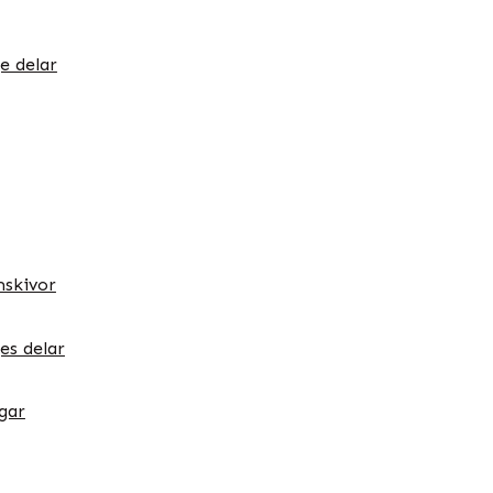
e delar
skivor
es delar
gar