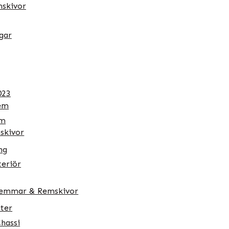
skivor
gar
023
tem
em
skivor
ng
teriör
remmar & Remskivor
lter
Chassi