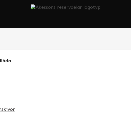
llåda
skivor