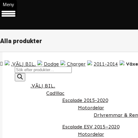
Meny
Alla produkter
.VÄLJ BIL.
Dodge
Charger
2011-2014
Växe
Products
search
.VÄLJ BIL.
Cadillac
Escalade 2015-2020
Motordelar
Drivremmar & Rem
Escalade ESV 2015–2020
Motordelar