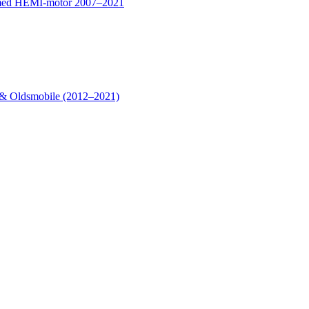
o med HEMI‑motor 2007–2021
 & Oldsmobile (2012–2021)