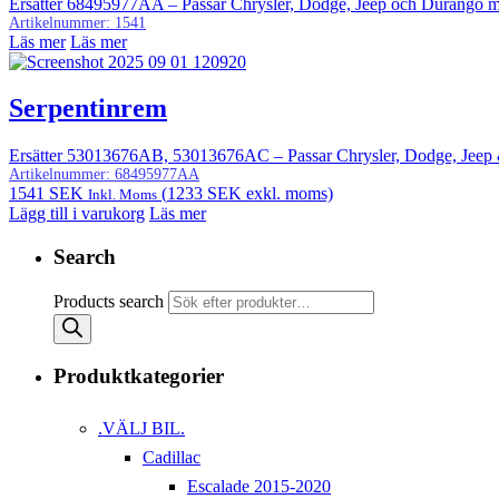
Ersätter 68495977AA – Passar Chrysler, Dodge, Jeep och Durang
Artikelnummer:
1541
Läs mer
Läs mer
Serpentinrem
Ersätter 53013676AB, 53013676AC – Passar Chrysler, Dodge, Jeep
Artikelnummer:
68495977AA
1541
SEK
(
1233
SEK
exkl. moms)
Inkl. Moms
Lägg till i varukorg
Läs mer
Search
Products search
Produktkategorier
.VÄLJ BIL.
Cadillac
Escalade 2015-2020