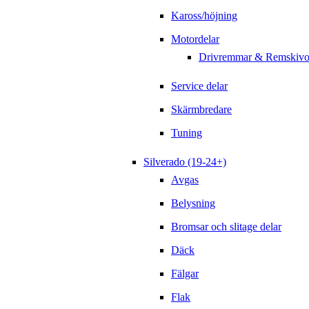
Kaross/höjning
Motordelar
Drivremmar & Remskivo
Service delar
Skärmbredare
Tuning
Silverado (19-24+)
Avgas
Belysning
Bromsar och slitage delar
Däck
Fälgar
Flak