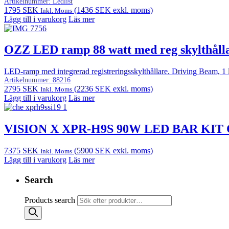
Artikelnummer:
Ledlist
1795
SEK
(
1436
SEK
exkl. moms)
Inkl. Moms
Lägg till i varukorg
Läs mer
OZZ LED ramp 88 watt med reg skylthål
LED-ramp med integrerad registreringsskylthållare. Driving Beam, 1 lux
Artikelnummer:
88216
2795
SEK
(
2236
SEK
exkl. moms)
Inkl. Moms
Lägg till i varukorg
Läs mer
VISION X XPR-H9S 90W LED BAR KI
7375
SEK
(
5900
SEK
exkl. moms)
Inkl. Moms
Lägg till i varukorg
Läs mer
Search
Products search