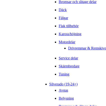
Bromsar och slitage delar
Däck
Fälgar
Flak tillbehör
Kaross/höjning
Motordelar
Drivremmar & Remskivo
Service delar
Skärmbredare
Tuning
Silverado (19-24+)
Avgas
Belysning