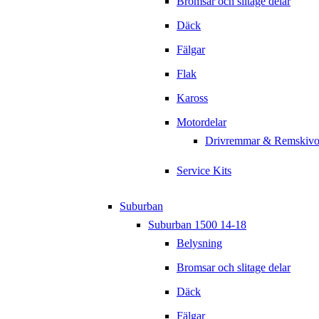
Bromsar och slitage delar
Däck
Fälgar
Flak
Kaross
Motordelar
Drivremmar & Remskivo
Service Kits
Suburban
Suburban 1500 14-18
Belysning
Bromsar och slitage delar
Däck
Fälgar