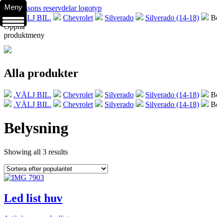
Meny
.VÄLJ BIL.
Chevrolet
Silverado
Silverado (14-18)
B
Öppna
produktmeny
Alla produkter
.VÄLJ BIL.
Chevrolet
Silverado
Silverado (14-18)
B
.VÄLJ BIL.
Chevrolet
Silverado
Silverado (14-18)
B
Belysning
Showing all 3 results
Led list huv