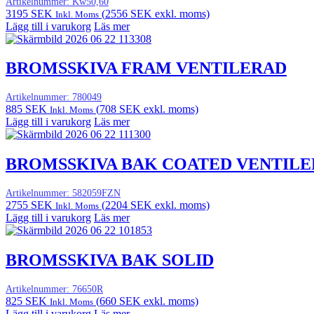
Artikelnummer:
Kw50,60
3195
SEK
(
2556
SEK
exkl. moms)
Inkl. Moms
Lägg till i varukorg
Läs mer
BROMSSKIVA FRAM VENTILERAD
Artikelnummer:
780049
885
SEK
(
708
SEK
exkl. moms)
Inkl. Moms
Lägg till i varukorg
Läs mer
BROMSSKIVA BAK COATED VENTIL
Artikelnummer:
582059FZN
2755
SEK
(
2204
SEK
exkl. moms)
Inkl. Moms
Lägg till i varukorg
Läs mer
BROMSSKIVA BAK SOLID
Artikelnummer:
76650R
825
SEK
(
660
SEK
exkl. moms)
Inkl. Moms
Lägg till i varukorg
Läs mer