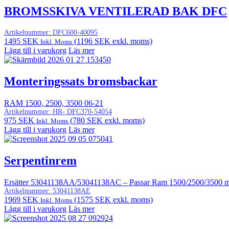
BROMSSKIVA VENTILERAD BAK DFC
Artikelnummer:
DFC600-40095
1495
SEK
(
1196
SEK
exkl. moms)
Inkl. Moms
Lägg till i varukorg
Läs mer
Monteringssats bromsbackar
RAM 1500, 2500, 3500 06-21
Artikelnummer:
HR- DFC370-54054
975
SEK
(
780
SEK
exkl. moms)
Inkl. Moms
Lägg till i varukorg
Läs mer
Serpentinrem
Ersätter 53041138AA/53041138AC – Passar Ram 1500/2500/3500 me
Artikelnummer:
53041138AE
1969
SEK
(
1575
SEK
exkl. moms)
Inkl. Moms
Lägg till i varukorg
Läs mer