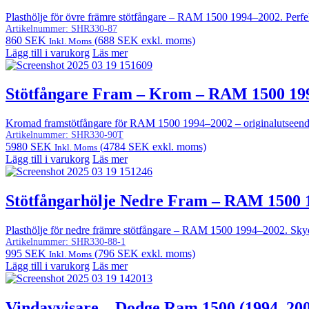
Plasthölje för övre främre stötfångare – RAM 1500 1994–2002. Perfe
Artikelnummer:
SHR330-87
860
SEK
(
688
SEK
exkl. moms)
Inkl. Moms
Lägg till i varukorg
Läs mer
Stötfångare Fram – Krom – RAM 1500 19
Kromad framstötfångare för RAM 1500 1994–2002 – originalutseende
Artikelnummer:
SHR330-90T
5980
SEK
(
4784
SEK
exkl. moms)
Inkl. Moms
Lägg till i varukorg
Läs mer
Stötfångarhölje Nedre Fram – RAM 1500 
Plasthölje för nedre främre stötfångare – RAM 1500 1994–2002. Sky
Artikelnummer:
SHR330-88-1
995
SEK
(
796
SEK
exkl. moms)
Inkl. Moms
Lägg till i varukorg
Läs mer
Vindavvisare – Dodge Ram 1500 (1994–200