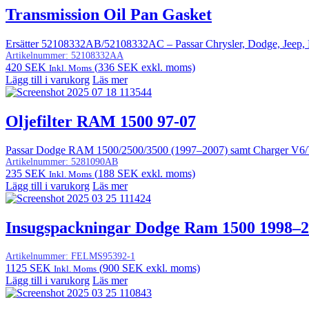
Transmission Oil Pan Gasket
Ersätter 52108332AB/52108332AC – Passar Chrysler, Dodge, Jeep, 
Artikelnummer:
52108332AA
420
SEK
(
336
SEK
exkl. moms)
Inkl. Moms
Lägg till i varukorg
Läs mer
Oljefilter RAM 1500 97-07
Passar Dodge RAM 1500/2500/3500 (1997–2007) samt Charger V6/
Artikelnummer:
5281090AB
235
SEK
(
188
SEK
exkl. moms)
Inkl. Moms
Lägg till i varukorg
Läs mer
Insugspackningar Dodge Ram 1500 1998–
Artikelnummer:
FELMS95392-1
1125
SEK
(
900
SEK
exkl. moms)
Inkl. Moms
Lägg till i varukorg
Läs mer