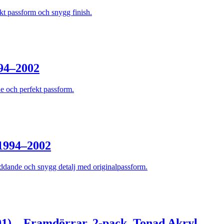
kt passform och snygg finish.
94–2002
 och perfekt passform.
1994–2002
ddande och snygg detalj med originalpassform.
1) – Framdörrar, 2-pack, Tonad Akryl