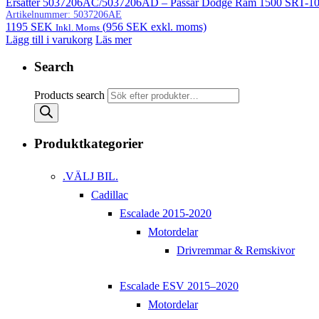
Ersätter 5037206AC/5037206AD – Passar Dodge Ram 1500 SRT-10 
Artikelnummer:
5037206AE
1195
SEK
(
956
SEK
exkl. moms)
Inkl. Moms
Lägg till i varukorg
Läs mer
Search
Products search
Produktkategorier
.VÄLJ BIL.
Cadillac
Escalade 2015-2020
Motordelar
Drivremmar & Remskivor
Escalade ESV 2015–2020
Motordelar