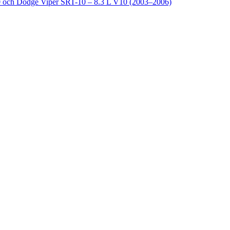
och Dodge Viper SRT-10 – 8.3 L V10 (2003–2006)