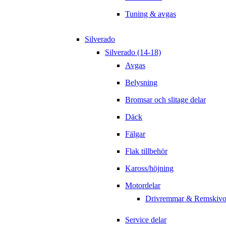
Tuning & avgas
Silverado
Silverado (14-18)
Avgas
Belysning
Bromsar och slitage delar
Däck
Fälgar
Flak tillbehör
Kaross/höjning
Motordelar
Drivremmar & Remskivo
Service delar