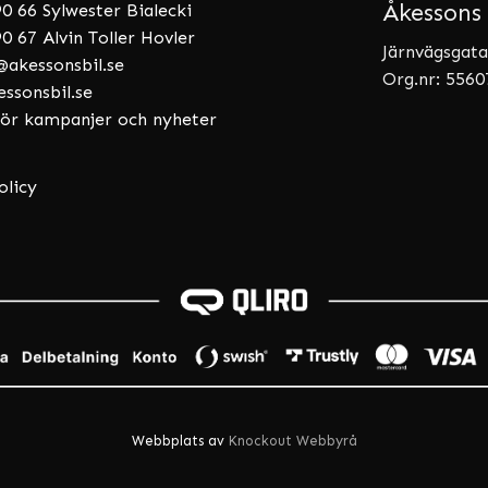
Åkessons 
0 66 Sylwester Bialecki
0 67 Alvin Toller Hovler
Järnvägsgata
akessonsbil.se
Org.nr: 556
essonsbil.se
 för kampanjer och nyheter
olicy
Webbplats av
Knockout Webbyrå