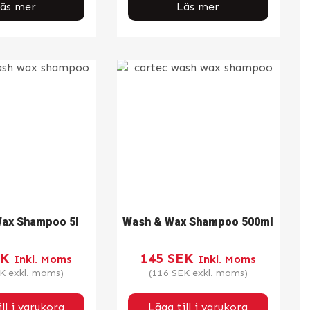
äs mer
Läs mer
ax Shampoo 5l
Wash & Wax Shampoo 500ml
EK
145
SEK
Inkl. Moms
Inkl. Moms
K
exkl. moms)
(
116
SEK
exkl. moms)
ll i varukorg
Lägg till i varukorg