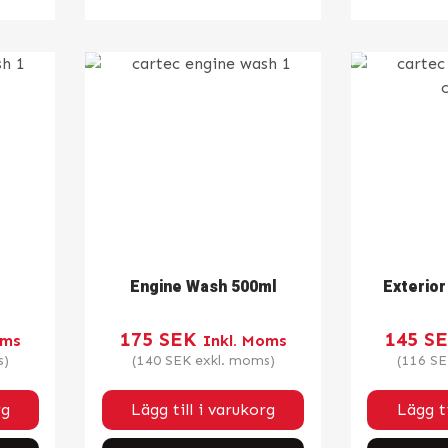
Engine Wash 500ml
Exterior
175
SEK
145
S
oms
Inkl. Moms
s)
(
140
SEK
exkl. moms)
(
116
SE
rg
Lägg till i varukorg
Lägg ti