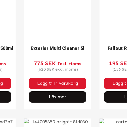
 500ml
Exterior Multi Cleaner 5l
Fallout 
775
SEK
195
S
oms
Inkl. Moms
s)
(
620
SEK
exkl. moms)
(
156
SE
rg
Lägg till i varukorg
Lägg ti
Läs mer
L