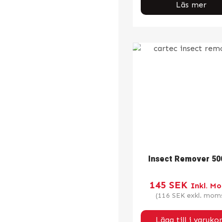
Läs mer
Insect Remover 50
145
SEK
Inkl. M
(
116
SEK
exkl. mom
Lägg till i varuko