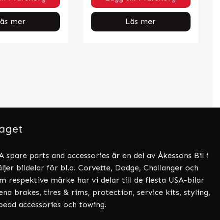
äs mer
Läs mer
aget
 spare parts and accessories är en del av Åkessons Bil i
ljer bildelar för bl.a. Corvette, Dodge, Challanger och
 respektive märke har vi delar till de flesta USA-bilar
a brakes, tires & rims, protection, service kits, styling,
tbead accessories och towing.