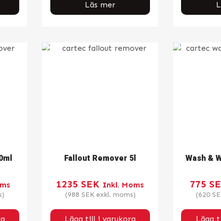
Läs mer
L
0ml
Fallout Remover 5l
Wash & W
1235
SEK
775
S
oms
Inkl. Moms
s)
(
988
SEK
exkl. moms)
(
620
SE
rg
Lägg till i varukorg
Lägg ti