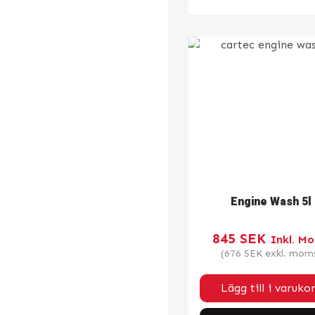
Engine Wash 5l
845
SEK
Inkl. M
(
676
SEK
exkl. mom
Lägg till i varuko