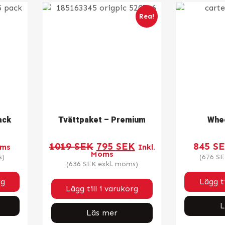
Rea!
ack
Tvättpaket – Premium
Whee
Det
Det
1019
SEK
795
SEK
845
S
oms
Inkl.
ursprungliga
nuvarande
Moms
priset
priset
s)
(
676
SE
var:
är:
(
636
SEK
exkl. moms)
1019 SEK.
795 SEK.
rg
Lägg ti
Lägg till i varukorg
L
Läs mer