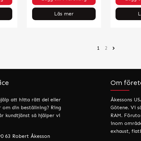
Läs mer
L
1
2
ice
Om föret
älp att hitta rätt del eller
Åkessons USA
r om din beställning? Ring
Götene. Vi sä
år kundtjänst så hjälper vi
RAM. Förutom
inom områden
exhaust, fla
90 63 Robert Åkesson