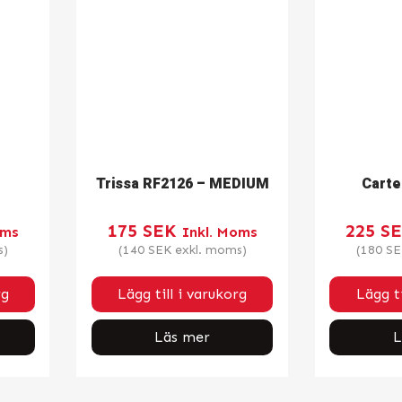
Trissa RF2126 – MEDIUM
Carte
175
SEK
225
S
oms
Inkl. Moms
s)
(
140
SEK
exkl. moms)
(
180
SE
rg
Lägg till i varukorg
Lägg ti
Läs mer
L