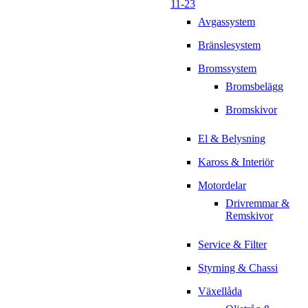
11-23
Avgassystem
Bränslesystem
Bromssystem
Bromsbelägg
Bromskivor
El & Belysning
Kaross & Interiör
Motordelar
Drivremmar &
Remskivor
Service & Filter
Styrning & Chassi
Växellåda