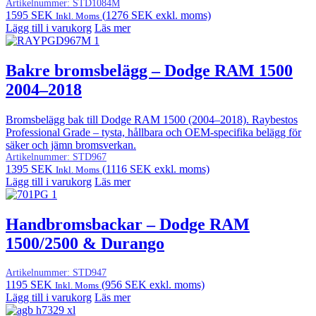
Artikelnummer:
STD1084M
1595
SEK
(
1276
SEK
exkl. moms)
Inkl. Moms
Lägg till i varukorg
Läs mer
Bakre bromsbelägg – Dodge RAM 1500
2004–2018
Bromsbelägg bak till Dodge RAM 1500 (2004–2018). Raybestos
Professional Grade – tysta, hållbara och OEM-specifika belägg för
säker och jämn bromsverkan.
Artikelnummer:
STD967
1395
SEK
(
1116
SEK
exkl. moms)
Inkl. Moms
Lägg till i varukorg
Läs mer
Handbromsbackar – Dodge RAM
1500/2500 & Durango
Artikelnummer:
STD947
1195
SEK
(
956
SEK
exkl. moms)
Inkl. Moms
Lägg till i varukorg
Läs mer