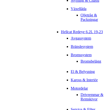
Styrning & Chassi
Växellåda
Oljetråg &
Packningar
Hellcat Redeye 6.2L 19-23
Avgassystem
Bränslesystem
Bromssystem
Bromsbelägg
El & Belysning
Kaross & Interiör
Motordelar
Drivremmar &
Remskivor
Service & Filter