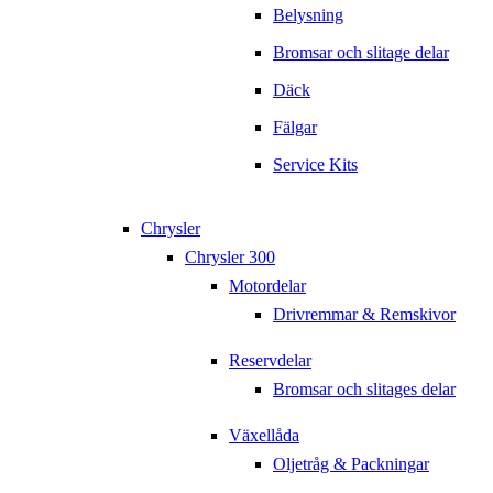
Belysning
Bromsar och slitage delar
Däck
Fälgar
Service Kits
Chrysler
Chrysler 300
Motordelar
Drivremmar & Remskivor
Reservdelar
Bromsar och slitages delar
Växellåda
Oljetråg & Packningar