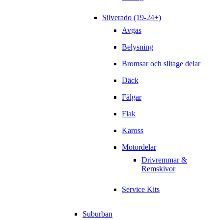
Silverado (19-24+)
Avgas
Belysning
Bromsar och slitage delar
Däck
Fälgar
Flak
Kaross
Motordelar
Drivremmar &
Remskivor
Service Kits
Suburban