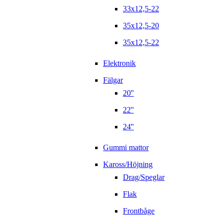
33x12,5-22
35x12,5-20
35x12,5-22
Elektronik
Fälgar
20''
22''
24''
Gummi mattor
Kaross/Höjning
Drag/Speglar
Flak
Frontbåge