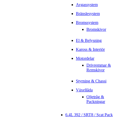
Avgassystem
Bränslesystem
Bromssystem
Bromskivor
El & Belysning
Kaross & Interiör
Motordelar
Drivremmar &
Remskivor
Styrning & Chassi
Växellåda
Oljetråg &
Packningar
6.4L 392 / SRT8 / Scat Pack