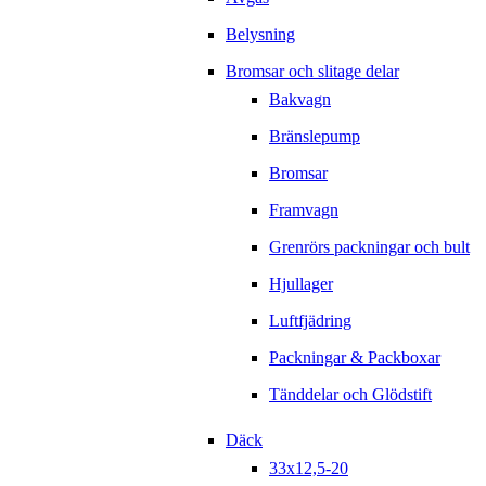
Belysning
Bromsar och slitage delar
Bakvagn
Bränslepump
Bromsar
Framvagn
Grenrörs packningar och bult
Hjullager
Luftfjädring
Packningar & Packboxar
Tänddelar och Glödstift
Däck
33x12,5-20