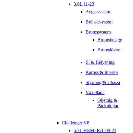
3.6L 11-23
Avgassystem
Bränslesystem
Bromssystem
Bromsbelägg
Bromskivor
El & Belysning
Kaross & Interiör
Styrning & Chassi
Växellåda
Oljetråg &
Packningar
Challenger V8
5.7L HEMI R/T 09-23