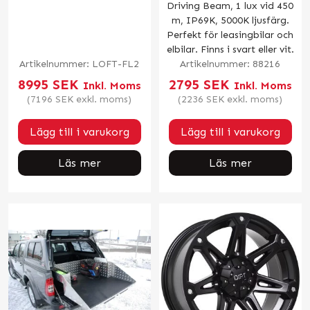
Driving Beam, 1 lux vid 450
m, IP69K, 5000K ljusfärg.
Perfekt för leasingbilar och
elbilar. Finns i svart eller vit.
Artikelnummer:
LOFT-FL2
Artikelnummer:
88216
8995
SEK
2795
SEK
Inkl. Moms
Inkl. Moms
(
7196
SEK
exkl. moms)
(
2236
SEK
exkl. moms)
Lägg till i varukorg
Lägg till i varukorg
Läs mer
Läs mer