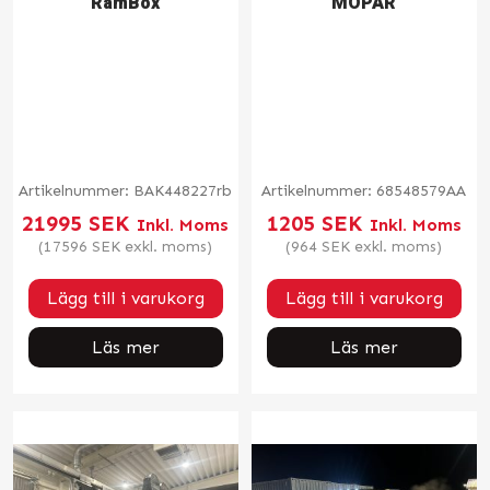
RamBox
MOPAR
Artikelnummer:
BAK448227rb
Artikelnummer:
68548579AA
21995
SEK
1205
SEK
Inkl. Moms
Inkl. Moms
(
17596
SEK
exkl. moms)
(
964
SEK
exkl. moms)
Lägg till i varukorg
Lägg till i varukorg
Läs mer
Läs mer