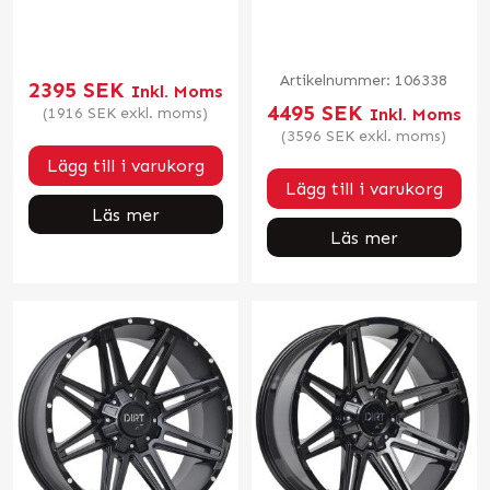
Artikelnummer:
106338
2395
SEK
Inkl. Moms
4495
SEK
(
1916
SEK
exkl. moms)
Inkl. Moms
(
3596
SEK
exkl. moms)
Lägg till i varukorg
Lägg till i varukorg
Läs mer
Läs mer