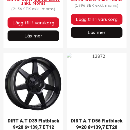
ursprungliga
nuvarande
Inkl. Moms
priset
priset
(
1996
SEK
exkl. moms)
var:
är:
(
2156
SEK
exkl. moms)
3495 SEK.
2695 SEK.
Lägg till i varukorg
Lägg till i varukorg
Läs mer
Läs mer
DIRT A.T D39 Flatblack
DIRT A.T D56 Flatblack
9×20 6×139,7 ET12
9×20 6×139,7 ET20