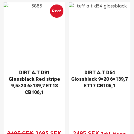
Rea!
DIRT A.T D91
DIRT A.T D54
Glossblack Red stripe
Glossblack 9×20 6×139,7
9,5×20 6×139,7 ET18
ET17 CB106,1
CB106,1
Det
Det
3495
SEK
2695
SEK
2495
SEK
Inkl. Moms