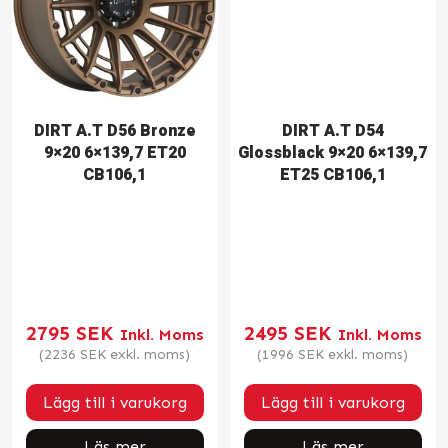
DIRT A.T D56 Bronze
DIRT A.T D54
9×20 6×139,7 ET20
Glossblack 9×20 6×139,7
CB106,1
ET25 CB106,1
2795
SEK
2495
SEK
Inkl. Moms
Inkl. Moms
(
2236
SEK
exkl. moms)
(
1996
SEK
exkl. moms)
Lägg till i varukorg
Lägg till i varukorg
Läs mer
Läs mer