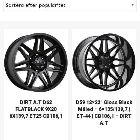
DIRT A.T D62
D59 12×22” Gloss Black
FLATBLACK 9X20
Milled – 6×135/139,7 |
6X139,7 ET25 CB106,1
ET-44 | CB106,1 – DIRT
A.T