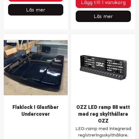
Lägg till i varukorg
Läs mer
Läs mer
Flaklock I Glasfiber
OZZ LED ramp 88 watt
Undercover
med reg skylthållare
OZZ
LED-ramp med integrerad
registreringsskylthållare.