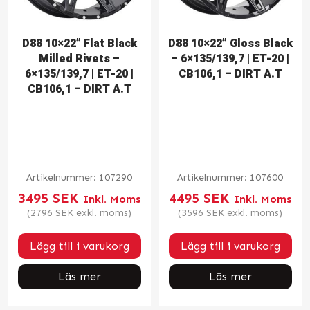
D88 10×22” Flat Black
D88 10×22” Gloss Black
Milled Rivets –
– 6×135/139,7 | ET-20 |
6×135/139,7 | ET-20 |
CB106,1 – DIRT A.T
CB106,1 – DIRT A.T
Artikelnummer:
107290
Artikelnummer:
107600
3495
SEK
4495
SEK
Inkl. Moms
Inkl. Moms
(
2796
SEK
exkl. moms)
(
3596
SEK
exkl. moms)
Lägg till i varukorg
Lägg till i varukorg
Läs mer
Läs mer