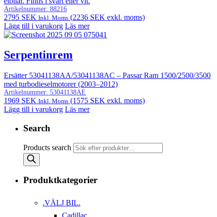
elbilar. Finns i svart eller vit.
Artikelnummer:
88216
2795
SEK
(
2236
SEK
exkl. moms)
Inkl. Moms
Lägg till i varukorg
Läs mer
Serpentinrem
Ersätter 53041138AA/53041138AC – Passar Ram 1500/2500/3500
med turbodieselmotorer (2003–2012)
Artikelnummer:
53041138AE
1969
SEK
(
1575
SEK
exkl. moms)
Inkl. Moms
Lägg till i varukorg
Läs mer
Search
Products search
Produktkategorier
.VÄLJ BIL.
Cadillac