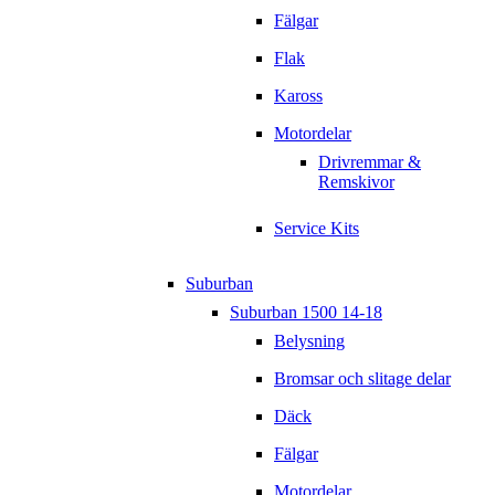
Fälgar
Flak
Kaross
Motordelar
Drivremmar &
Remskivor
Service Kits
Suburban
Suburban 1500 14-18
Belysning
Bromsar och slitage delar
Däck
Fälgar
Motordelar