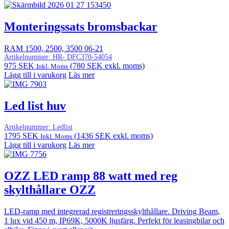
Monteringssats bromsbackar
RAM 1500, 2500, 3500 06-21
Artikelnummer:
HR- DFC370-54054
975
SEK
(
780
SEK
exkl. moms)
Inkl. Moms
Lägg till i varukorg
Läs mer
Led list huv
Artikelnummer:
Ledlist
1795
SEK
(
1436
SEK
exkl. moms)
Inkl. Moms
Lägg till i varukorg
Läs mer
OZZ LED ramp 88 watt med reg
skylthållare OZZ
LED-ramp med integrerad registreringsskylthållare. Driving Beam,
1 lux vid 450 m, IP69K, 5000K ljusfärg. Perfekt för leasingbilar och