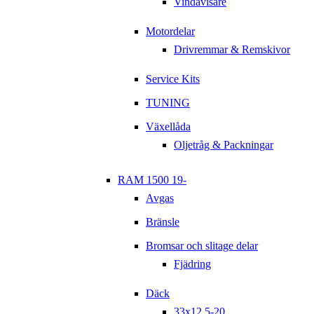
Vindavisare
Motordelar
Drivremmar & Remskivor
Service Kits
TUNING
Växellåda
Oljetråg & Packningar
RAM 1500 19-
Avgas
Bränsle
Bromsar och slitage delar
Fjädring
Däck
33x12,5-20