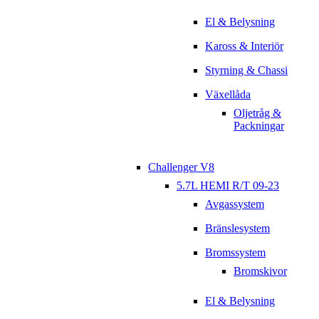
El & Belysning
Kaross & Interiör
Styrning & Chassi
Växellåda
Oljetråg &
Packningar
Challenger V8
5.7L HEMI R/T 09-23
Avgassystem
Bränslesystem
Bromssystem
Bromskivor
El & Belysning