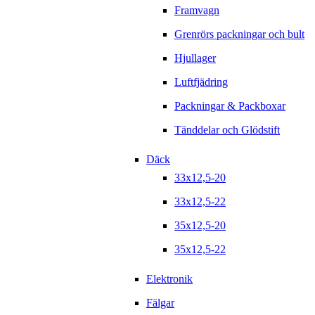
Framvagn
Grenrörs packningar och bult
Hjullager
Luftfjädring
Packningar & Packboxar
Tänddelar och Glödstift
Däck
33x12,5-20
33x12,5-22
35x12,5-20
35x12,5-22
Elektronik
Fälgar