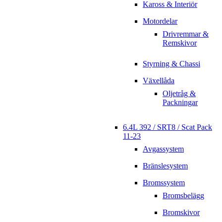
Kaross & Interiör
Motordelar
Drivremmar &
Remskivor
Styrning & Chassi
Växellåda
Oljetråg &
Packningar
6.4L 392 / SRT8 / Scat Pack
11-23
Avgassystem
Bränslesystem
Bromssystem
Bromsbelägg
Bromskivor