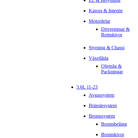
EL & Belysning
Kaross & Interiör
Motordelar
Drivremmar &
Remskivor
Styrning & Chassi
Växellåda
Oljetråg &
Packningar
3.6L 11-23
Avgassystem
Bränslesystem
Bromssystem
Bromsbelägg
Bromskivor