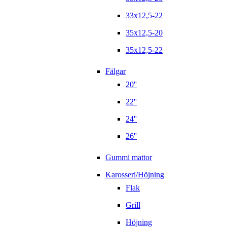
33x12,5-22
35x12,5-20
35x12,5-22
Fälgar
20''
22''
24''
26''
Gummi mattor
Karosseri/Höjning
Flak
Grill
Höjning