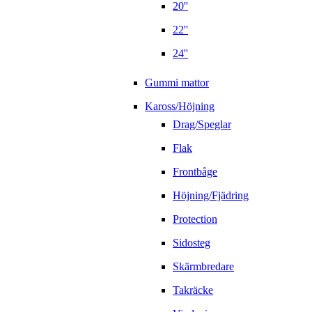
20''
22''
24''
Gummi mattor
Kaross/Höjning
Drag/Speglar
Flak
Frontbåge
Höjning/Fjädring
Protection
Sidosteg
Skärmbredare
Takräcke