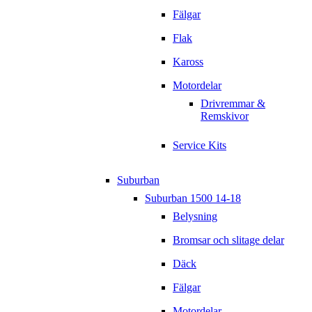
Fälgar
Flak
Kaross
Motordelar
Drivremmar &
Remskivor
Service Kits
Suburban
Suburban 1500 14-18
Belysning
Bromsar och slitage delar
Däck
Fälgar
Motordelar