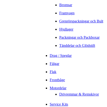
Bromsar
Framvagn
Grenrörspackningar och Bult
Hjullager
Packningar och Packboxar
Tänddelar och Glödstift
Drag / Speglar
Fälgar
Flak
Frontbåge
Motordelar
Drivremmar & Remskivor
Service Kits