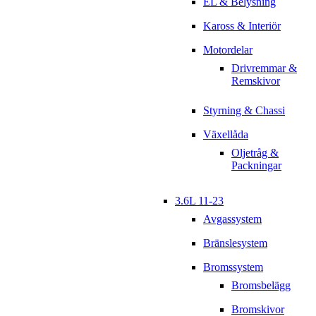
EL & Belysning
Kaross & Interiör
Motordelar
Drivremmar &
Remskivor
Styrning & Chassi
Växellåda
Oljetråg &
Packningar
3.6L 11-23
Avgassystem
Bränslesystem
Bromssystem
Bromsbelägg
Bromskivor