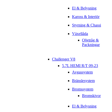
El & Belysning
Kaross & Interiör
Styrning & Chassi
Växellåda
Oljetråg &
Packningar
Challenger V8
5.7L HEMI R/T 09-23
Avgassystem
Bränslesystem
Bromssystem
Bromskivor
El & Belysning