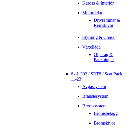
Kaross & Interiör
Motordelar
Drivremmar &
Remskivor
Styrning & Chassi
Växellåda
Oljetråg &
Packningar
6.4L 392 / SRT8 / Scat Pack
11-23
Avgassystem
Bränslesystem
Bromssystem
Bromsbelägg
Bromskivor