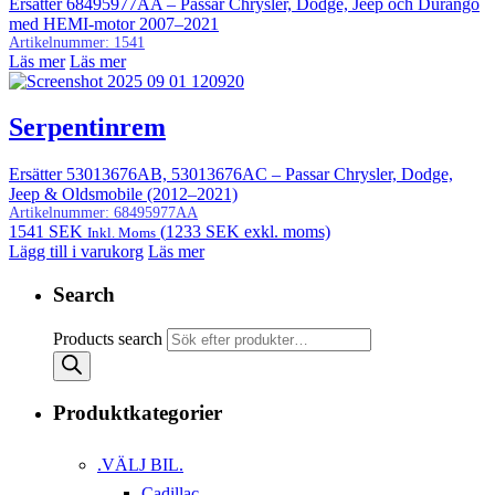
Ersätter 68495977AA – Passar Chrysler, Dodge, Jeep och Durango
med HEMI‑motor 2007–2021
Artikelnummer:
1541
Läs mer
Läs mer
Serpentinrem
Ersätter 53013676AB, 53013676AC – Passar Chrysler, Dodge,
Jeep & Oldsmobile (2012–2021)
Artikelnummer:
68495977AA
1541
SEK
(
1233
SEK
exkl. moms)
Inkl. Moms
Lägg till i varukorg
Läs mer
Search
Products search
Produktkategorier
.VÄLJ BIL.
Cadillac