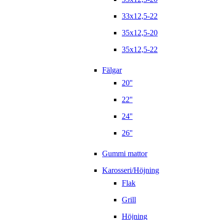
33x12,5-22
35x12,5-20
35x12,5-22
Fälgar
20''
22''
24''
26''
Gummi mattor
Karosseri/Höjning
Flak
Grill
Höjning