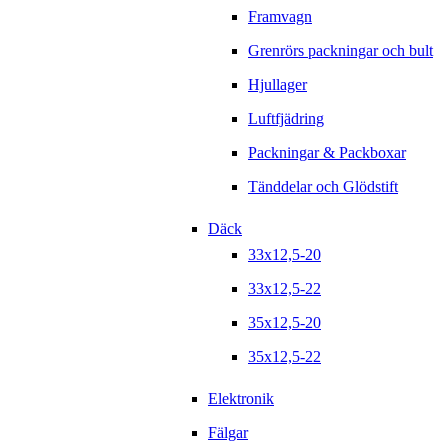
Framvagn
Grenrörs packningar och bult
Hjullager
Luftfjädring
Packningar & Packboxar
Tänddelar och Glödstift
Däck
33x12,5-20
33x12,5-22
35x12,5-20
35x12,5-22
Elektronik
Fälgar