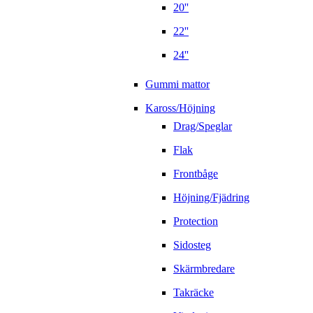
20''
22''
24''
Gummi mattor
Kaross/Höjning
Drag/Speglar
Flak
Frontbåge
Höjning/Fjädring
Protection
Sidosteg
Skärmbredare
Takräcke