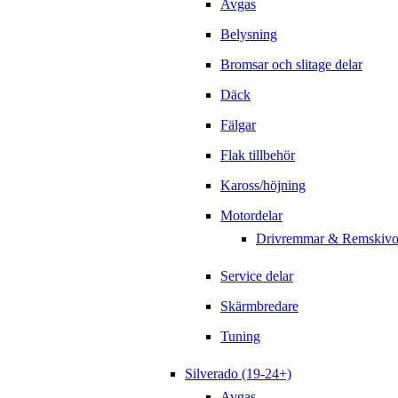
Avgas
Belysning
Bromsar och slitage delar
Däck
Fälgar
Flak tillbehör
Kaross/höjning
Motordelar
Drivremmar & Remskivo
Service delar
Skärmbredare
Tuning
Silverado (19-24+)
Avgas