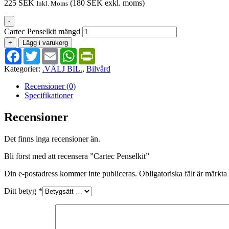
225
SEK
(
180
SEK
exkl. moms)
Inkl. Moms
-
Cartec Penselkit mängd
+
Lägg i varukorg
Facebook
Twitter
Email
WhatsApp
PrintFriendly
Kategorier:
.VÄLJ BIL.
,
Bilvård
Recensioner (0)
Specifikationer
Recensioner
Det finns inga recensioner än.
Bli först med att recensera ”Cartec Penselkit”
Din e-postadress kommer inte publiceras.
Obligatoriska fält är märkta
Ditt betyg
*