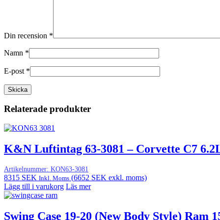
Din recension
*
Namn
*
E-post
*
Relaterade produkter
K&N Luftintag 63-3081 – Corvette C7 6.2
Artikelnummer:
KON63-3081
8315
SEK
(
6652
SEK
exkl. moms)
Inkl. Moms
Lägg till i varukorg
Läs mer
Swing Case 19-20 (New Body Style) Ram 1