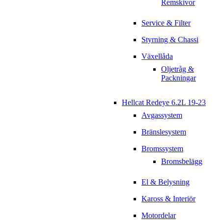
Remskivor
Service & Filter
Styrning & Chassi
Växellåda
Oljetråg &
Packningar
Hellcat Redeye 6.2L 19-23
Avgassystem
Bränslesystem
Bromssystem
Bromsbelägg
El & Belysning
Kaross & Interiör
Motordelar