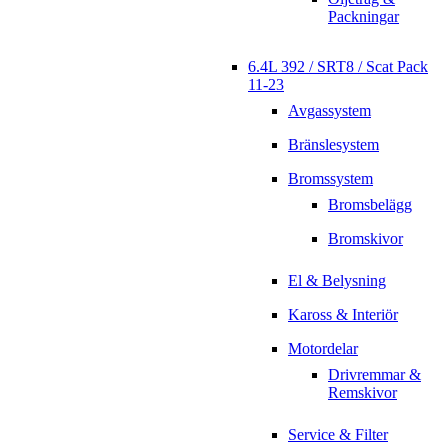
Packningar
6.4L 392 / SRT8 / Scat Pack
11-23
Avgassystem
Bränslesystem
Bromssystem
Bromsbelägg
Bromskivor
El & Belysning
Kaross & Interiör
Motordelar
Drivremmar &
Remskivor
Service & Filter