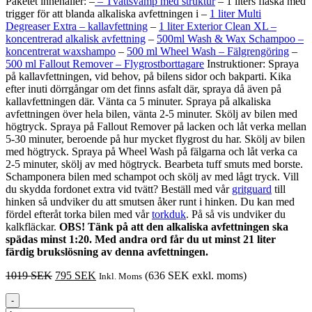
Paketet innehåller: –
–
Tvättsvamp med struktur
– 1 liters flaska med
trigger för att blanda alkaliska avfettningen i –
1 liter Multi
Degreaser Extra – kallavfettning
–
1 liter Exterior Clean XL –
koncentrerad alkalisk avfettning
–
500ml Wash & Wax Schampoo –
koncentrerat waxshampo
–
500 ml Wheel Wash – Fälgrengöring
–
500 ml Fallout Remover – Flygrostborttagare
Instruktioner: Spraya
på kallavfettningen, vid behov, på bilens sidor och bakparti. Kika
efter inuti dörrgångar om det finns asfalt där, spraya då även på
kallavfettningen där. Vänta ca 5 minuter. Spraya på alkaliska
avfettningen över hela bilen, vänta 2-5 minuter. Skölj av bilen med
högtryck. Spraya på Fallout Remover på lacken och låt verka mellan
5-30 minuter, beroende på hur mycket flygrost du har. Skölj av bilen
med högtryck. Spraya på Wheel Wash på fälgarna och låt verka ca
2-5 minuter, skölj av med högtryck. Bearbeta tuff smuts med borste.
Schamponera bilen med schampot och skölj av med lågt tryck. Vill
du skydda fordonet extra vid tvätt? Beställ med vår
gritguard
till
hinken så undviker du att smutsen åker runt i hinken. Du kan med
fördel efteråt torka bilen med vår
torkduk
. På så vis undviker du
kalkfläckar.
OBS! Tänk på att den alkaliska avfettningen ska
spädas minst 1:20. Med andra ord får du ut minst 21 liter
färdig brukslösning av denna avfettningen.
Det
Det
1019
SEK
795
SEK
(
636
SEK
exkl. moms)
Inkl. Moms
ursprungliga
nuvarande
priset
priset
-