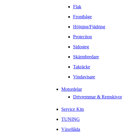
Flak
Frontbåge
Höjning/Fjädring
Protection
Sidosteg
Skärmbredare
Takräcke
Vindavisare
Motordelar
Drivremmar & Remskivor
Service Kits
TUNING
Växellåda