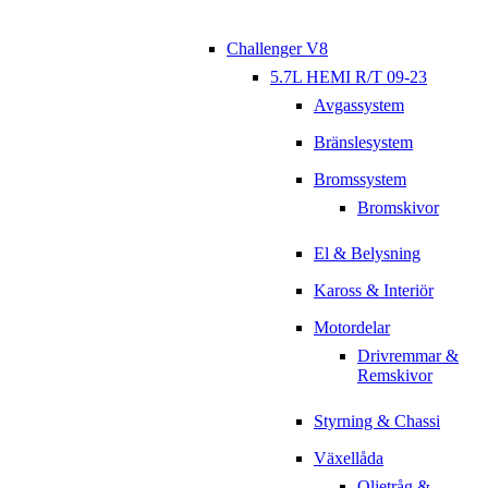
Challenger V8
5.7L HEMI R/T 09-23
Avgassystem
Bränslesystem
Bromssystem
Bromskivor
El & Belysning
Kaross & Interiör
Motordelar
Drivremmar &
Remskivor
Styrning & Chassi
Växellåda
Oljetråg &