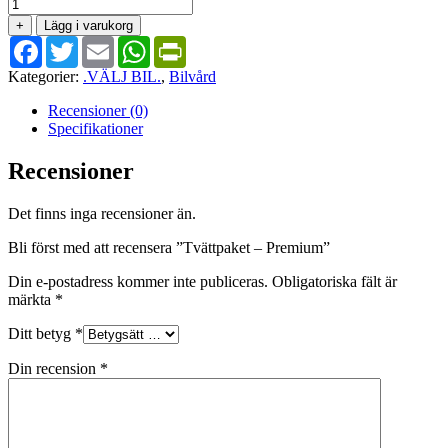
var:
är:
Tvättpaket
1019 SEK.
795 SEK.
-
+
Lägg i varukorg
Premium
Facebook
Twitter
Email
WhatsApp
PrintFriendly
mängd
Kategorier:
.VÄLJ BIL.
,
Bilvård
Recensioner (0)
Specifikationer
Recensioner
Det finns inga recensioner än.
Bli först med att recensera ”Tvättpaket – Premium”
Din e-postadress kommer inte publiceras.
Obligatoriska fält är
märkta
*
Ditt betyg
*
Din recension
*