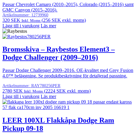
Passar Chevrolet Camaro (2010–2015), Colorado (2015–2016) samt
GMC Canyon (2015–2016).
Artikelnummer:
12739960
320
SEK
(
256
SEK
exkl. moms)
Inkl. Moms
Lägg till i varukorg
Läs mer
Bromsskiva – Raybestos Element3 –
Dodge Challenger (2009–2016)
Passar Dodge Challenger 2009–2016. OE-kvalitet med Grey Fusion
4.0™ beläggning. Se produktbeskrivning för detaljerad passning.
Artikelnummer:
RAY780256PER
2780
SEK
(
2224
SEK
exkl. moms)
Inkl. Moms
Lägg till i varukorg
Läs mer
LEER 100XL Flakkåpa Dodge Ram
Pickup 09-18