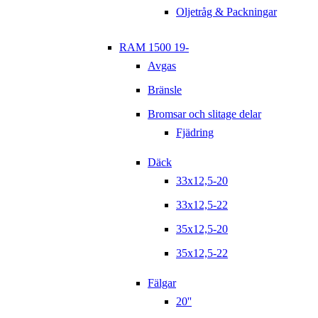
Oljetråg & Packningar
RAM 1500 19-
Avgas
Bränsle
Bromsar och slitage delar
Fjädring
Däck
33x12,5-20
33x12,5-22
35x12,5-20
35x12,5-22
Fälgar
20''