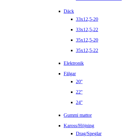
Däck
33x12,5-20
33x12,5-22
35x12,5-20
35x12,5-22
Elektronik
Fälgar
20''
22''
24''
Gummi mattor
Kaross/Höjning
Drag/Speglar