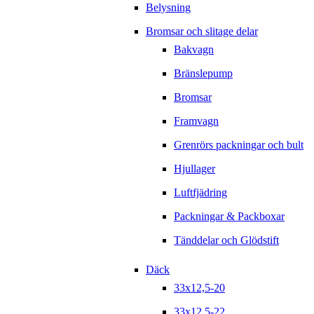
Belysning
Bromsar och slitage delar
Bakvagn
Bränslepump
Bromsar
Framvagn
Grenrörs packningar och bult
Hjullager
Luftfjädring
Packningar & Packboxar
Tänddelar och Glödstift
Däck
33x12,5-20
33x12,5-22