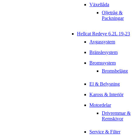
Växellåda
Oljetråg &
Packningar
Hellcat Redeye 6.2L 19-23
Avgassystem
Bränslesystem
Bromssystem
Bromsbelägg
El & Belysning
Kaross & Interiör
Motordelar
Drivremmar &
Remskivor
Service & Filter