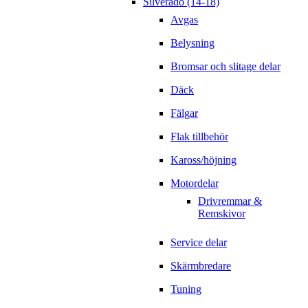
Silverado (14-18)
Avgas
Belysning
Bromsar och slitage delar
Däck
Fälgar
Flak tillbehör
Kaross/höjning
Motordelar
Drivremmar &
Remskivor
Service delar
Skärmbredare
Tuning