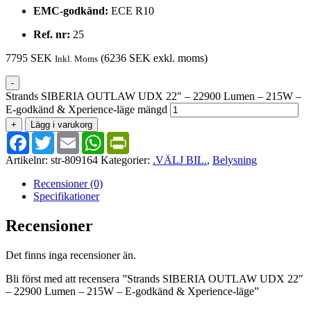
EMC-godkänd:
ECE R10
Ref. nr:
25
7795
SEK
(
6236
SEK
exkl. moms)
Inkl. Moms
-
Strands SIBERIA OUTLAW UDX 22″ – 22900 Lumen – 215W –
E-godkänd & Xperience-läge mängd
+
Lägg i varukorg
Facebook
Twitter
Email
WhatsApp
PrintFriendly
Artikelnr:
str-809164
Kategorier:
.VÄLJ BIL.
,
Belysning
Recensioner (0)
Specifikationer
Recensioner
Det finns inga recensioner än.
Bli först med att recensera ”Strands SIBERIA OUTLAW UDX 22″
– 22900 Lumen – 215W – E-godkänd & Xperience-läge”