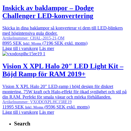
Inskick av baklampor – Dodge
Challenger LED-konvertering
Skicka in dina baklampor så konverterar vi dem till LED-blinkers
med högintensiva gula dioder.
Artikelnummer:
CHAL-2015-21-OM
8995
SEK
(
7196
SEK
exkl. moms)
Inkl. Moms
Lägg till i varukorg
Läs mer
Vision X XPL Halo 20″ LED Light Kit –
Böjd Ramp för RAM 2019+
Vision X XPL Halo 20" LED-ramp i böjd design för diskret
montering. 75W kraft och Halo-effekt för ökad synlighet och stil på
din RAM. Perfekt för smala vägar och mörka förhållanden.
Artikelnummer:
VXODOXPLHC15RE19
11995
SEK
(
9596
SEK
exkl. moms)
Inkl. Moms
Lägg till i varukorg
Läs mer
Search