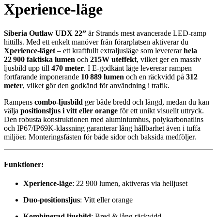
Xperience-läge
Siberia Outlaw UDX 22”
är Strands mest avancerade LED-ramp
hittills. Med ett enkelt manöver från förarplatsen aktiverar du
Xperience-läget
– ett kraftfullt extraljusläge som levererar
hela
22 900 faktiska lumen
och
215W uteffekt
, vilket ger en massiv
ljusbild upp till
470 meter
. I E-godkänt läge levererar rampen
fortfarande imponerande
10 889 lumen
och en räckvidd på
312
meter
, vilket gör den godkänd för användning i trafik.
Rampens
combo-ljusbild
ger både bredd och längd, medan du kan
välja
positionsljus i vitt eller orange
för ett unikt visuellt uttryck.
Den robusta konstruktionen med aluminiumhus, polykarbonatlins
och IP67/IP69K-klassning garanterar lång hållbarhet även i tuffa
miljöer. Monteringsfästen för både sidor och baksida medföljer.
Funktioner:
Xperience-läge
: 22 900 lumen, aktiveras via helljuset
Duo-positionsljus
: Vitt eller orange
Kombinerad ljusbild
: Bred & lång räckvidd