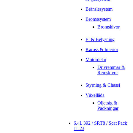
Bränslesystem
Bromssystem
Bromskivor
El & Belysning
Kaross & Interiör
Motordelar
Drivremmar &
Remskivor
Styrning & Chassi
Växellåda
Oljetråg &
Packningar
6.4L 392 / SRT8 / Scat Pack
11-23