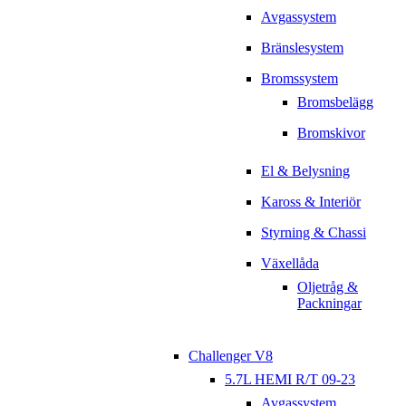
Avgassystem
Bränslesystem
Bromssystem
Bromsbelägg
Bromskivor
El & Belysning
Kaross & Interiör
Styrning & Chassi
Växellåda
Oljetråg &
Packningar
Challenger V8
5.7L HEMI R/T 09-23
Avgassystem