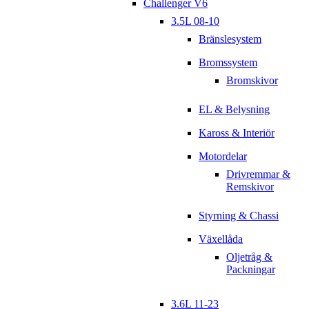
Challenger V6
3.5L 08-10
Bränslesystem
Bromssystem
Bromskivor
EL & Belysning
Kaross & Interiör
Motordelar
Drivremmar &
Remskivor
Styrning & Chassi
Växellåda
Oljetråg &
Packningar
3.6L 11-23