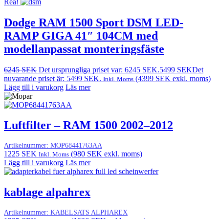
Rea!
Dodge RAM 1500 Sport DSM LED-
RAMP GIGA 41″ 104CM med
modellanpassat monteringsfäste
6245
SEK
Det ursprungliga priset var: 6245 SEK.
5499
SEK
Det
nuvarande priset är: 5499 SEK.
(
4399
SEK
exkl. moms)
Inkl. Moms
Lägg till i varukorg
Läs mer
Luftfilter – RAM 1500 2002–2012
Artikelnummer:
MOP68441763AA
1225
SEK
(
980
SEK
exkl. moms)
Inkl. Moms
Lägg till i varukorg
Läs mer
kablage alpahrex
Artikelnummer:
KABELSATS ALPHAREX