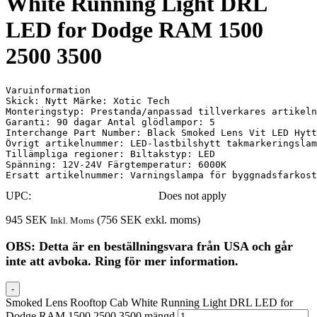
White Running Light DRL
LED for Dodge RAM 1500
2500 3500
Varuinformation

Skick: Nytt Märke: Xotic Tech

Monteringstyp: Prestanda/anpassad tillverkares artikeln
Garanti: 90 dagar Antal glödlampor: 5

Interchange Part Number: Black Smoked Lens Vit LED Hytt
Övrigt artikelnummer: LED-lastbilshytt takmarkeringslam
Tillämpliga regioner: Biltakstyp: LED

Spänning: 12V-24V Färgtemperatur: 6000K

Ersatt artikelnummer: Varningslampa för byggnadsfarkost
UPC:
Does not apply
945
SEK
(
756
SEK
exkl. moms)
Inkl. Moms
OBS: Detta är en beställningsvara från USA och går
inte att avboka. Ring för mer information.
-
Smoked Lens Rooftop Cab White Running Light DRL LED for
Dodge RAM 1500 2500 3500 mängd