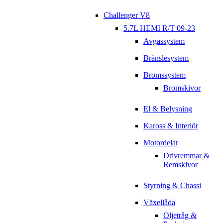
Challenger V8
5.7L HEMI R/T 09-23
Avgassystem
Bränslesystem
Bromssystem
Bromskivor
El & Belysning
Kaross & Interiör
Motordelar
Drivremmar &
Remskivor
Styrning & Chassi
Växellåda
Oljetråg &