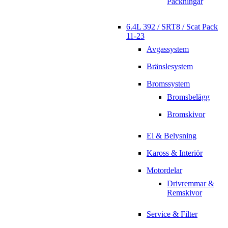
Packningar
6.4L 392 / SRT8 / Scat Pack
11-23
Avgassystem
Bränslesystem
Bromssystem
Bromsbelägg
Bromskivor
El & Belysning
Kaross & Interiör
Motordelar
Drivremmar &
Remskivor
Service & Filter