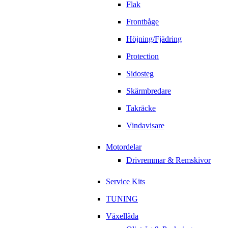
Flak
Frontbåge
Höjning/Fjädring
Protection
Sidosteg
Skärmbredare
Takräcke
Vindavisare
Motordelar
Drivremmar & Remskivor
Service Kits
TUNING
Växellåda