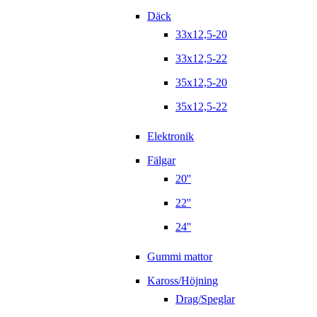
Däck
33x12,5-20
33x12,5-22
35x12,5-20
35x12,5-22
Elektronik
Fälgar
20''
22''
24''
Gummi mattor
Kaross/Höjning
Drag/Speglar