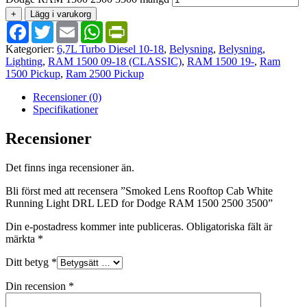
+
Lägg i varukorg
Facebook
Twitter
Email
WhatsApp
PrintFriendly
Kategorier:
6,7L Turbo Diesel 10-18
,
Belysning
,
Belysning
,
Lighting
,
RAM 1500 09-18 (CLASSIC)
,
RAM 1500 19-
,
Ram
1500 Pickup
,
Ram 2500 Pickup
Recensioner (0)
Specifikationer
Recensioner
Det finns inga recensioner än.
Bli först med att recensera ”Smoked Lens Rooftop Cab White
Running Light DRL LED for Dodge RAM 1500 2500 3500”
Din e-postadress kommer inte publiceras.
Obligatoriska fält är
märkta
*
Ditt betyg
*
Din recension
*