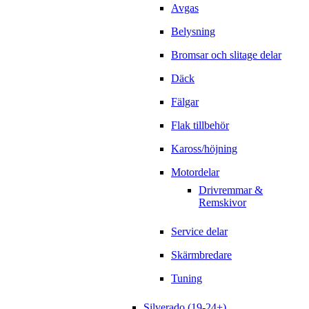
Avgas
Belysning
Bromsar och slitage delar
Däck
Fälgar
Flak tillbehör
Kaross/höjning
Motordelar
Drivremmar &
Remskivor
Service delar
Skärmbredare
Tuning
Silverado (19-24+)