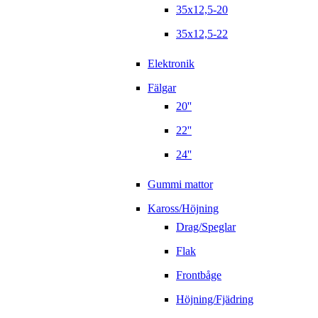
35x12,5-20
35x12,5-22
Elektronik
Fälgar
20''
22''
24''
Gummi mattor
Kaross/Höjning
Drag/Speglar
Flak
Frontbåge
Höjning/Fjädring