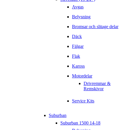
Avgas
Belysning
Bromsar och slitage delar
Däck
Fälgar
Flak
Kaross
Motordelar
Drivremmar &
Remskivor
Service Kits
Suburban
Suburban 1500 14-18