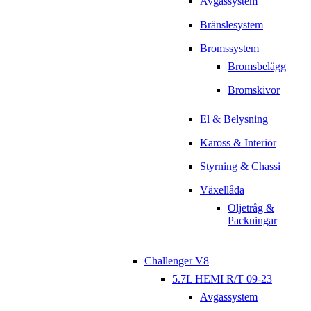
Avgassystem
Bränslesystem
Bromssystem
Bromsbelägg
Bromskivor
El & Belysning
Kaross & Interiör
Styrning & Chassi
Växellåda
Oljetråg &
Packningar
Challenger V8
5.7L HEMI R/T 09-23
Avgassystem