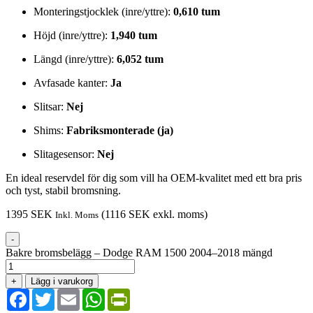
Monteringstjocklek (inre/yttre):
0,610 tum
Höjd (inre/yttre):
1,940 tum
Längd (inre/yttre):
6,052 tum
Avfasade kanter:
Ja
Slitsar:
Nej
Shims:
Fabriksmonterade (ja)
Slitagesensor:
Nej
En ideal reservdel för dig som vill ha OEM-kvalitet med ett bra pris
och tyst, stabil bromsning.
1395
SEK
(
1116
SEK
exkl. moms)
Inkl. Moms
-
Bakre bromsbelägg – Dodge RAM 1500 2004–2018 mängd
+
Lägg i varukorg
Facebook
Twitter
Email
WhatsApp
PrintFriendly