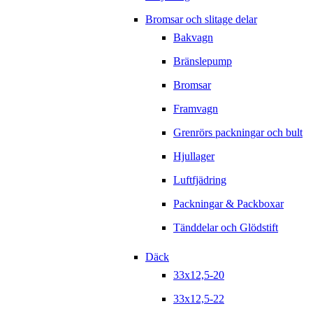
Bromsar och slitage delar
Bakvagn
Bränslepump
Bromsar
Framvagn
Grenrörs packningar och bult
Hjullager
Luftfjädring
Packningar & Packboxar
Tänddelar och Glödstift
Däck
33x12,5-20
33x12,5-22