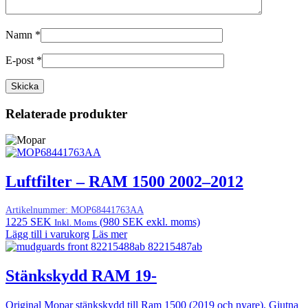
Namn
*
E-post
*
Relaterade produkter
Luftfilter – RAM 1500 2002–2012
Artikelnummer:
MOP68441763AA
1225
SEK
(
980
SEK
exkl. moms)
Inkl. Moms
Lägg till i varukorg
Läs mer
Stänkskydd RAM 19-
Original Mopar stänkskydd till Ram 1500 (2019 och nyare). Gjutna