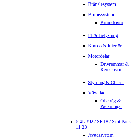
Bränslesystem
Bromssystem
Bromskivor
El & Belysning
Kaross & Interiör
Motordelar
Drivremmar &
Remskivor
Styrning & Chassi
Växellåda
Oljetråg &
Packningar
6.4L 392 / SRT8 / Scat Pack
11-23
Avgassystem