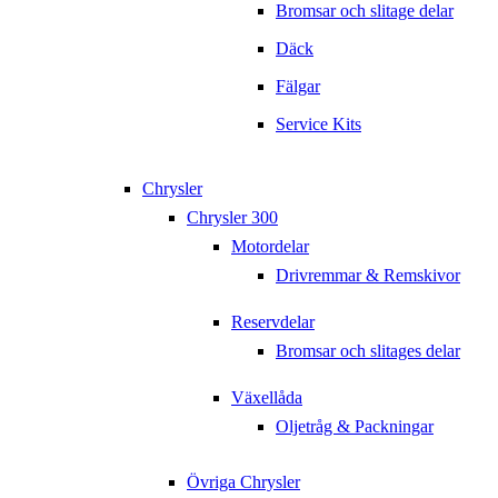
Bromsar och slitage delar
Däck
Fälgar
Service Kits
Chrysler
Chrysler 300
Motordelar
Drivremmar & Remskivor
Reservdelar
Bromsar och slitages delar
Växellåda
Oljetråg & Packningar
Övriga Chrysler