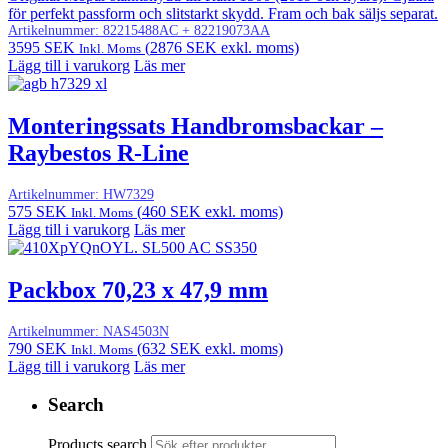
för perfekt passform och slitstarkt skydd. Fram och bak säljs separat.
Artikelnummer:
82215488AC + 82219073AA
3595
SEK
(
2876
SEK
exkl. moms)
Inkl. Moms
Lägg till i varukorg
Läs mer
Monteringssats Handbromsbackar –
Raybestos R-Line
Artikelnummer:
HW7329
575
SEK
(
460
SEK
exkl. moms)
Inkl. Moms
Lägg till i varukorg
Läs mer
Packbox 70,23 x 47,9 mm
Artikelnummer:
NAS4503N
790
SEK
(
632
SEK
exkl. moms)
Inkl. Moms
Lägg till i varukorg
Läs mer
Search
Products search