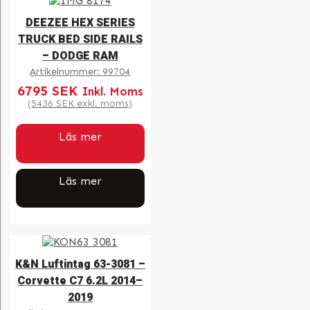
DEEZEE HEX SERIES
TRUCK BED SIDE RAILS
– DODGE RAM
Artikelnummer:
99704
6795
SEK
Inkl. Moms
(
5436
SEK
exkl. moms)
Läs mer
Läs mer
K&N Luftintag 63-3081 –
Corvette C7 6.2L 2014–
2019