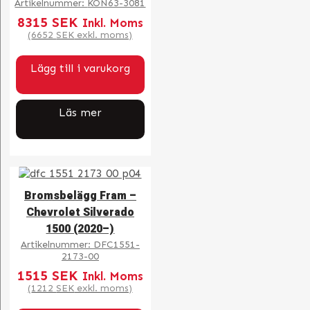
Artikelnummer:
KON63-3081
8315
SEK
Inkl. Moms
(
6652
SEK
exkl. moms)
Lägg till i varukorg
Läs mer
Bromsbelägg Fram –
Chevrolet Silverado
1500 (2020–)
Artikelnummer:
DFC1551-
2173-00
1515
SEK
Inkl. Moms
(
1212
SEK
exkl. moms)