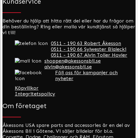
Kundservice
Behöver du hjälp att hitta rätt del eller har du frågor om
din beställning? Ring eller maila vår kundtjänst så hjälper
vi till!
0511 - 190 63 Robert Åkesson
0511 - 190 66 Sylwester Bialecki
0511 - 190 67 Alvin Toller Hovler
shoppen@akessonsbil.se
alvin@akessonsbil.se
Följ oss för kampanjer och
nyheter
Köpvillkor
Integritetspolicy
Om företaget
Åkessons USA spare parts and accessories är en del av
Åkessons Bil i Götene. Vi säljer bildelar för bl.a.
Corvette, Dodge, Challanger och RAM. Förutom