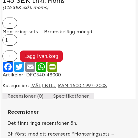
145
SEK
Inkl. Moms
(
116
SEK
exkl. moms)
-
Monteringssats – Bromsbelägg mängd
+
Lägg i varukorg
Facebook
Twitter
Email
WhatsApp
PrintFriendly
Artikelnr:
DFC340-48000
Kategorier:
.VÄLJ BIL.
,
RAM 1500 1997-2008
Recensioner (0)
Specifikationer
Recensioner
Det finns inga recensioner än.
Bli först med att recensera ”Monteringssats –