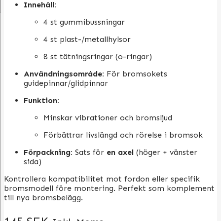
Innehåll:
4 st gummibussningar
4 st plast-/metallhylsor
8 st tätningsringar (o-ringar)
Användningsområde:
För bromsokets
guidepinnar/glidpinnar
Funktion:
Minskar vibrationer och bromsljud
Förbättrar livslängd och rörelse i bromsok
Förpackning:
Sats för
en axel
(höger + vänster
sida)
Kontrollera kompatibilitet mot fordon eller specifik
bromsmodell före montering. Perfekt som komplement
till nya bromsbelägg.