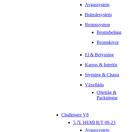
Avgassystem
Bränslesystem
Bromssystem
Bromsbelägg
Bromskivor
El & Belysning
Kaross & Interiör
Styrning & Chassi
Växellåda
Oljetråg &
Packningar
Challenger V8
5.7L HEMI R/T 09-23
Avgassystem