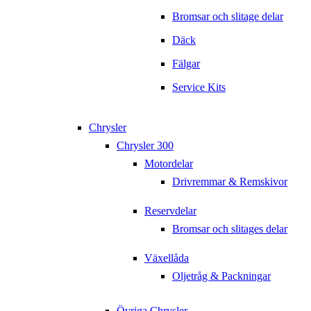
Bromsar och slitage delar
Däck
Fälgar
Service Kits
Chrysler
Chrysler 300
Motordelar
Drivremmar & Remskivor
Reservdelar
Bromsar och slitages delar
Växellåda
Oljetråg & Packningar
Övriga Chrysler