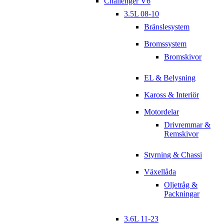
Challenger V6
3.5L 08-10
Bränslesystem
Bromssystem
Bromskivor
EL & Belysning
Kaross & Interiör
Motordelar
Drivremmar &
Remskivor
Styrning & Chassi
Växellåda
Oljetråg &
Packningar
3.6L 11-23