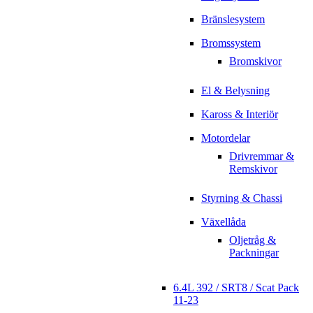
Bränslesystem
Bromssystem
Bromskivor
El & Belysning
Kaross & Interiör
Motordelar
Drivremmar &
Remskivor
Styrning & Chassi
Växellåda
Oljetråg &
Packningar
6.4L 392 / SRT8 / Scat Pack
11-23