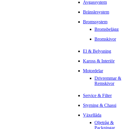
Avgassystem
Bränslesystem
Bromssystem
Bromsbelägg
Bromskivor
El & Belysning
Kaross & Interiör
Motordelar
Drivremmar &
Remskivor
Service & Filter
Styrning & Chassi
Växellåda
Oljetråg &
Packningar