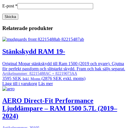
E-post
*
Relaterade produkter
Stänkskydd RAM 19-
Original Mopar stänkskydd till Ram 1500 (2019 och nyare). Gjutna
för perfekt passform och slitstarkt skydd. Fram och bak säljs separat.
Artikelnummer:
82215488AC + 82219073AA
3595
SEK
(
2876
SEK
exkl. moms)
Inkl. Moms
Lägg till i varukorg
Läs mer
AERO Direct-Fit Performance
Ljuddämpare – RAM 1500 5.7L (2019–
2024)
Artikelnummer:
30105