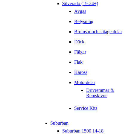
Silverado (19-24+)
Avgas
Belysning
Bromsar och slitage delar
Däck
Fälgar
Flak
Kaross
Motordelar
Drivremmar &
Remskivor
Service Kits
Suburban
Suburban 1500 14-18