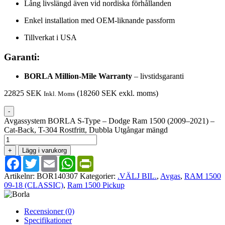
Lång livslängd även vid nordiska förhållanden
Enkel installation med OEM-liknande passform
Tillverkat i USA
Garanti:
BORLA Million-Mile Warranty
– livstidsgaranti
22825
SEK
(
18260
SEK
exkl. moms)
Inkl. Moms
-
Avgassystem BORLA S-Type – Dodge Ram 1500 (2009–2021) –
Cat-Back, T-304 Rostfritt, Dubbla Utgångar mängd
+
Lägg i varukorg
Facebook
Twitter
Email
WhatsApp
PrintFriendly
Artikelnr:
BOR140307
Kategorier:
.VÄLJ BIL.
,
Avgas
,
RAM 1500
09-18 (CLASSIC)
,
Ram 1500 Pickup
Recensioner (0)
Specifikationer