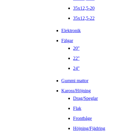
35x12,5-20
35x12,5-22
Elektronik
Fälgar
20''
22''
24''
Gummi mattor
Kaross/Höjning
Drag/Speglar
Flak
Frontbåge
Höjning/Fjädring