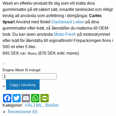
Wash en effektiv produkt för dig som vill tvätta dina
gummimattor på ett säkert sätt, innanför tanklocket och riktigt
trevlig att använda som avfettning i dörrgångar.
Cartec
tipsar!
Använd med fördel
Dashboard Lotion
på dina
gummimattor efter tvätt, så återställer du mattorna till OEM-
look. Du kan även använda
Motor-Fresh
på motorutrymmet
efter tvätt för återställa till orginalfinish! Förpackningen finns i
500 ml eller 5 liter.
845
SEK
(
676
SEK
exkl. moms)
Inkl. Moms
-
Engine Wash 5l mängd
Lägg i varukorg
+
Facebook
Twitter
Email
WhatsApp
PrintFriendly
Kategorier:
.VÄLJ BIL.
,
Bilvård
Recensioner (0)