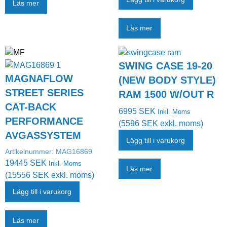
Läs mer
Läs mer
SWING CASE 19-20
MAGNAFLOW
(NEW BODY STYLE)
STREET SERIES
RAM 1500 W/OUT R
CAT-BACK
6995
SEK
Inkl. Moms
PERFORMANCE
(
5596
SEK
exkl. moms)
AVGASSYSTEM
Lägg till i varukorg
Artikelnummer:
MAG16869
19445
SEK
Inkl. Moms
Läs mer
(
15556
SEK
exkl. moms)
Lägg till i varukorg
Läs mer