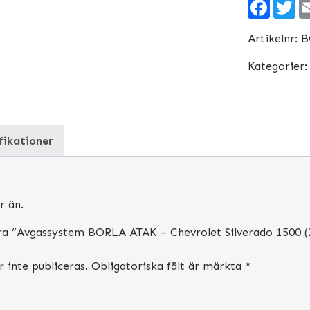
Facebo
Tw
Chevrolet
Silverado
Artikelnr:
B
1500
(2019–
Kategorier
2025)
–
Cat-
Back,
fikationer
T-
304
Rostfritt,
Aggressivt
r än.
Ljud
era ”Avgassystem BORLA ATAK – Chevrolet Silverado 1500 (2
mängd
inte publiceras.
Obligatoriska fält är märkta
*