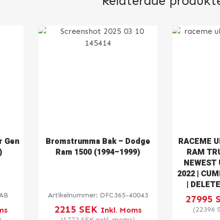
Relaterade produkt
r Gen
Bromstrumma Bak – Dodge
RACEME U
)
Ram 1500 (1994–1999)
RAM TRU
NEWEST 
2022 | CUM
| DELETE
8AB
Artikelnummer:
DFC365-40043
27995
2215
SEK
ms
Inkl. Moms
(
22396
)
(
1772
SEK
exkl. moms)