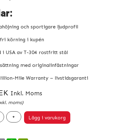
ar:
höjning och sportigare ljudprofil
fri körning i kupén
d i USA av T-304 rostfritt stål
sättning med originalinfästningar
llion-Mile Warranty – livstidsgaranti
EK
Inkl. Moms
xkl. moms)
+
Lägg i varukorg