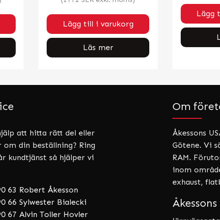
Lägg t
Lägg till i varukorg
Läs mer
ice
Om föret
älp att hitta rätt del eller
Åkessons USA
r om din beställning? Ring
Götene. Vi sä
år kundtjänst så hjälper vi
RAM. Förutom
inom områden
exhaust, fla
90 63 Robert Åkesson
Åkessons 
0 66 Sylwester Bialecki
0 67 Alvin Toller Hovler