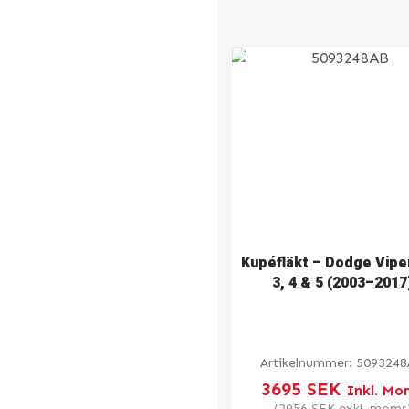
Kupéfläkt – Dodge Vipe
3, 4 & 5 (2003–2017
Artikelnummer:
509324
3695
SEK
Inkl. Mo
(
2956
SEK
exkl. moms