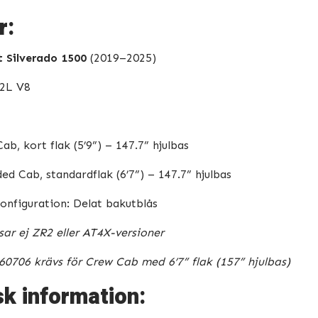
r:
t Silverado 1500
(2019–2025)
.2L V8
ab, kort flak (5’9”) – 147.7” hjulbas
ed Cab, standardflak (6’7”) – 147.7” hjulbas
onfiguration: Delat bakutblås
ar ej ZR2 eller AT4X-versioner
60706 krävs för Crew Cab med 6’7” flak (157” hjulbas)
k information: