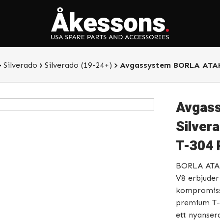
Silverado
Silverado (19-24+)
Avgassystem BORLA ATAK – Chevrolet
Avgass
Silver
T-304 
BORLA ATAK
V8 erbjuder 
kompromissa
premium T-3
ett nyanser