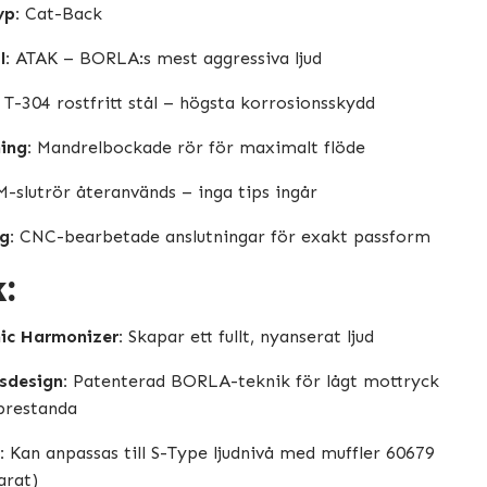
yp:
Cat-Back
l:
ATAK – BORLA:s mest aggressiva ljud
T-304 rostfritt stål – högsta korrosionsskydd
ing:
Mandrelbockade rör för maximalt flöde
slutrör återanvänds – inga tips ingår
g:
CNC-bearbetade anslutningar för exakt passform
:
ic Harmonizer:
Skapar ett fullt, nyanserat ljud
sdesign:
Patenterad BORLA-teknik för lågt mottryck
prestanda
:
Kan anpassas till S-Type ljudnivå med muffler 60679
arat)