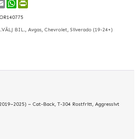
ok
itter
Email
WhatsApp
PrintFriendly
OR140775
:
.VÄLJ BIL.
,
Avgas
,
Chevrolet
,
Silverado (19-24+)
019–2025) – Cat-Back, T-304 Rostfritt, Aggressivt