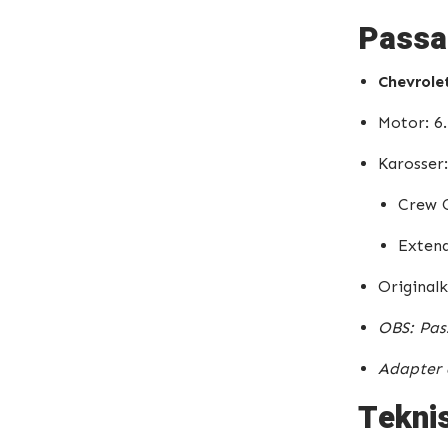
Passa
Chevrole
Motor: 6
Karosser:
Crew C
Extend
Originalk
OBS: Pass
Adapter 
Teknis