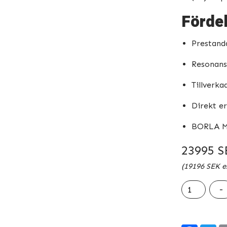
Fördel
Prestanda
Resonans
Tillverka
Direkt er
BORLA Mi
23995
S
(
19196
SEK
e
Avgassystem
-
BORLA
ATAK
–