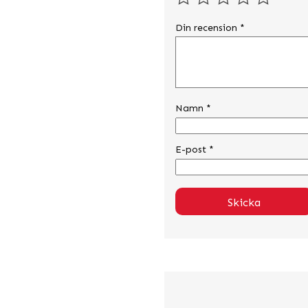
Din recension
*
Namn
*
E-post
*