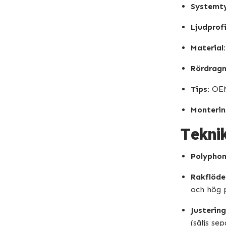
Systemt
Ljudprofi
Material:
Rördragn
Tips:
OEM-
Monterin
Teknik
Polyphon
Rakflöde
och hög 
Justering
(säljs sep