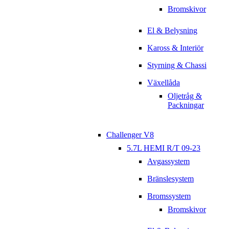
Bromskivor
El & Belysning
Kaross & Interiör
Styrning & Chassi
Växellåda
Oljetråg &
Packningar
Challenger V8
5.7L HEMI R/T 09-23
Avgassystem
Bränslesystem
Bromssystem
Bromskivor