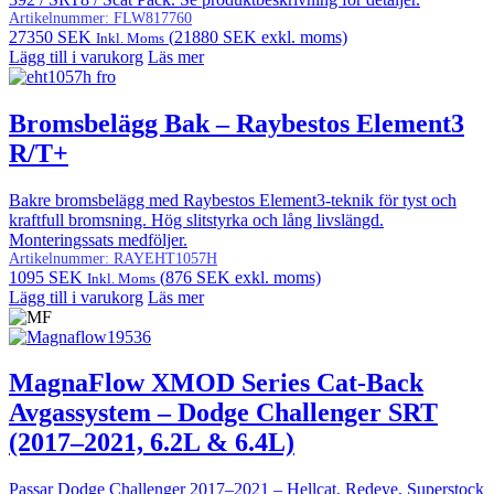
Artikelnummer:
FLW817760
27350
SEK
(
21880
SEK
exkl. moms)
Inkl. Moms
Lägg till i varukorg
Läs mer
Bromsbelägg Bak – Raybestos Element3
R/T+
Bakre bromsbelägg med Raybestos Element3-teknik för tyst och
kraftfull bromsning. Hög slitstyrka och lång livslängd.
Monteringssats medföljer.
Artikelnummer:
RAYEHT1057H
1095
SEK
(
876
SEK
exkl. moms)
Inkl. Moms
Lägg till i varukorg
Läs mer
MagnaFlow XMOD Series Cat-Back
Avgassystem – Dodge Challenger SRT
(2017–2021, 6.2L & 6.4L)
Passar Dodge Challenger 2017–2021 – Hellcat, Redeye, Superstock