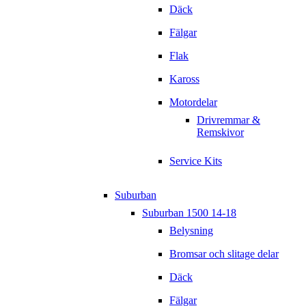
Däck
Fälgar
Flak
Kaross
Motordelar
Drivremmar &
Remskivor
Service Kits
Suburban
Suburban 1500 14-18
Belysning
Bromsar och slitage delar
Däck
Fälgar