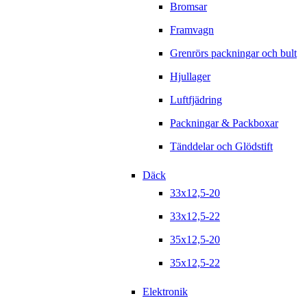
Bromsar
Framvagn
Grenrörs packningar och bult
Hjullager
Luftfjädring
Packningar & Packboxar
Tänddelar och Glödstift
Däck
33x12,5-20
33x12,5-22
35x12,5-20
35x12,5-22
Elektronik