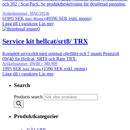
och 392 / Scat Pack. Se produktbeskrivning för detaljerad passning.
Artikelnummer:
MAG19536
61995
SEK
(
49596
SEK
exkl. moms)
Inkl. Moms
Lägg till i varukorg
Läs mer
Service kit hellcat/srt8/ TRX
Komplett servicekit med original oljefilter och 7 quarts Pennzoil
0W40 för Hellcat, SRT8 och Ram TRX.
Artikelnummer:
0W40 + M0-899
1995
SEK
(
1596
SEK
exkl. moms)
Inkl. Moms
Lägg till i varukorg
Läs mer
Search
Products search
Produktkategorier
.VÄLJ BIL.