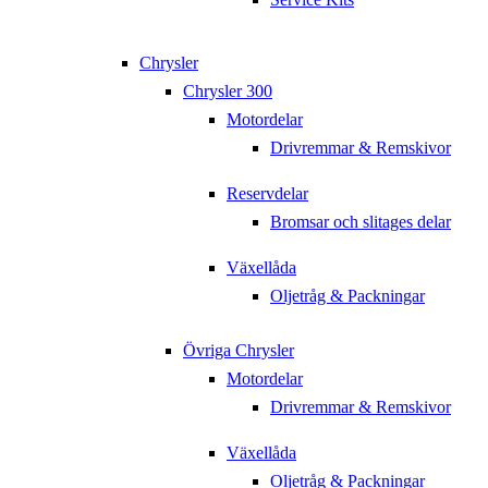
Chrysler
Chrysler 300
Motordelar
Drivremmar & Remskivor
Reservdelar
Bromsar och slitages delar
Växellåda
Oljetråg & Packningar
Övriga Chrysler
Motordelar
Drivremmar & Remskivor
Växellåda
Oljetråg & Packningar