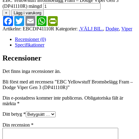
EBC Yellowstuff Bromsbelägg Fram – Dodge Viper Gen 3
(DP41110R) mängd
+
Lägg i varukorg
Facebook
Twitter
Email
WhatsApp
PrintFriendly
Artikelnr:
EBCDP41110R
Kategorier:
.VÄLJ BIL.
,
Dodge
,
Viper
Recensioner (0)
Specifikationer
Recensioner
Det finns inga recensioner än.
Bli först med att recensera ”EBC Yellowstuff Bromsbelägg Fram –
Dodge Viper Gen 3 (DP41110R)”
Din e-postadress kommer inte publiceras.
Obligatoriska fält är
märkta
*
Ditt betyg
*
Din recension
*