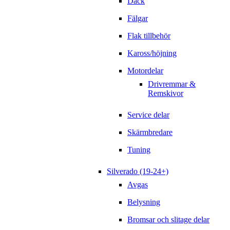
Däck
Fälgar
Flak tillbehör
Kaross/höjning
Motordelar
Drivremmar &
Remskivor
Service delar
Skärmbredare
Tuning
Silverado (19-24+)
Avgas
Belysning
Bromsar och slitage delar