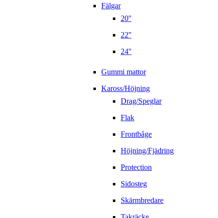
Fälgar
20''
22''
24''
Gummi mattor
Kaross/Höjning
Drag/Speglar
Flak
Frontbåge
Höjning/Fjädring
Protection
Sidosteg
Skärmbredare
Takräcke