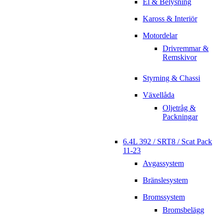
El & Belysning
Kaross & Interiör
Motordelar
Drivremmar &
Remskivor
Styrning & Chassi
Växellåda
Oljetråg &
Packningar
6.4L 392 / SRT8 / Scat Pack
11-23
Avgassystem
Bränslesystem
Bromssystem
Bromsbelägg