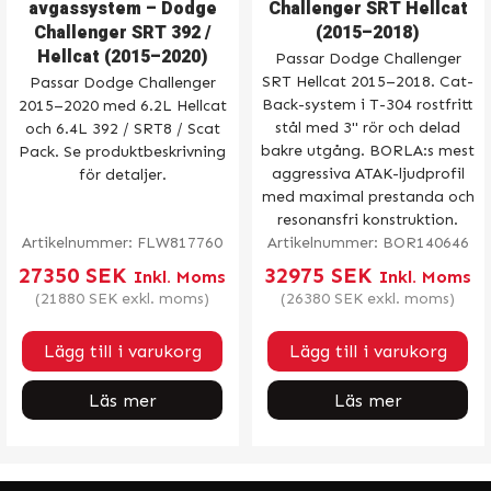
avgassystem – Dodge
Challenger SRT Hellcat
Challenger SRT 392 /
(2015–2018)
Hellcat (2015–2020)
Passar Dodge Challenger
SRT Hellcat 2015–2018. Cat-
Passar Dodge Challenger
Back-system i T-304 rostfritt
2015–2020 med 6.2L Hellcat
stål med 3" rör och delad
och 6.4L 392 / SRT8 / Scat
bakre utgång. BORLA:s mest
Pack. Se produktbeskrivning
aggressiva ATAK-ljudprofil
för detaljer.
med maximal prestanda och
resonansfri konstruktion.
Artikelnummer:
FLW817760
Artikelnummer:
BOR140646
27350
SEK
32975
SEK
Inkl. Moms
Inkl. Moms
(
21880
SEK
exkl. moms)
(
26380
SEK
exkl. moms)
Lägg till i varukorg
Lägg till i varukorg
Läs mer
Läs mer