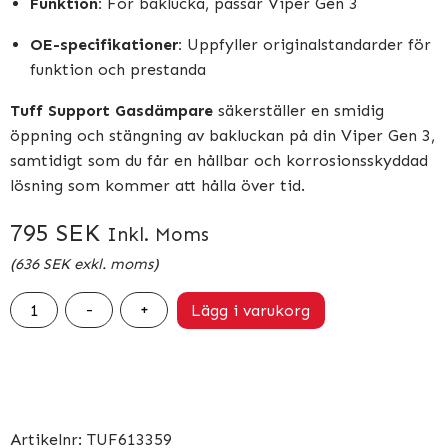
Funktion:
För baklucka, passar Viper Gen 3
OE-specifikationer:
Uppfyller originalstandarder för
funktion och prestanda
Tuff Support Gasdämpare
säkerställer en smidig
öppning och stängning av bakluckan på din Viper Gen 3,
samtidigt som du får en hållbar och korrosionsskyddad
lösning som kommer att hålla över tid.
795
SEK
Inkl. Moms
(
636
SEK
exkl. moms)
Tuff
-
+
Lägg i varukorg
Support
Gasdämpare
Baklucka
–
Viper
Artikelnr:
TUF613359