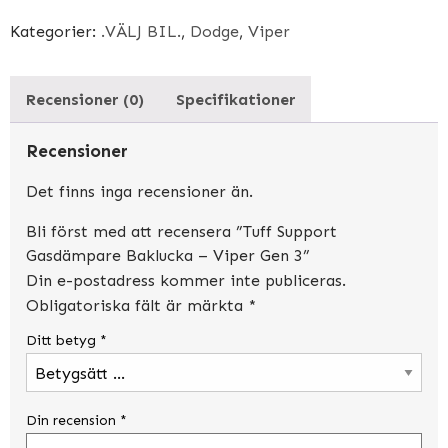
Gen
3
Kategorier:
.VÄLJ BIL.
,
Dodge
,
Viper
mängd
Recensioner (0)
Specifikationer
Recensioner
Det finns inga recensioner än.
Bli först med att recensera ”Tuff Support
Gasdämpare Baklucka – Viper Gen 3”
Din e-postadress kommer inte publiceras.
Obligatoriska fält är märkta
*
Ditt betyg
*
Din recension
*