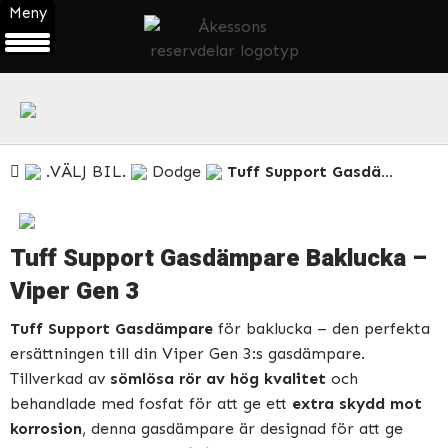
Meny
ÖPPNA
PRODUKTMENY
.VÄLJ BIL.
Dodge
Tuff Support Gasdämpare Baklucka – Viper Gen 3
Tuff Support Gasdämpare Baklucka –
Viper Gen 3
Tuff Support Gasdämpare
för baklucka – den perfekta
ersättningen till din Viper Gen 3:s gasdämpare.
Tillverkad av
sömlösa rör av hög kvalitet
och
behandlade med fosfat för att ge ett
extra skydd mot
korrosion
, denna gasdämpare är designad för att ge