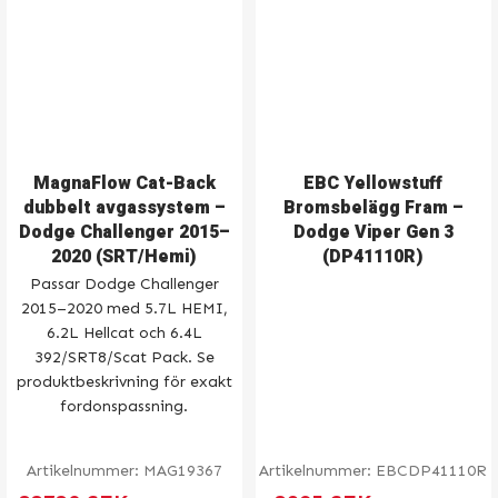
MagnaFlow Cat-Back
EBC Yellowstuff
dubbelt avgassystem –
Bromsbelägg Fram –
Dodge Challenger 2015–
Dodge Viper Gen 3
2020 (SRT/Hemi)
(DP41110R)
Passar Dodge Challenger
2015–2020 med 5.7L HEMI,
6.2L Hellcat och 6.4L
392/SRT8/Scat Pack. Se
produktbeskrivning för exakt
fordonspassning.
Artikelnummer:
MAG19367
Artikelnummer:
EBCDP41110R