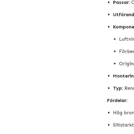
Passar:
C
Utförand
Kompone
Luftni
Förber
Origin
Monterin
Typ:
Reno
Fördelar:
Hög broms
Slitstark