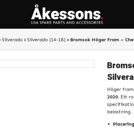
Silverado
Silverado (14-18)
Bromsok Höger Fram – Chev
Bromso
Silver
Höger fram
2020
. Ett r
specifikati
belastning.
Placering