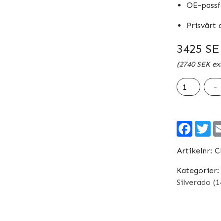
OE-passfo
Prisvärt a
3425
SE
(
2740
SEK
ex
Bromsok
-
Höger
Fram
–
Facebo
Tw
Chevrolet
Silverado
Artikelnr:
C
1500
(2014–
Kategorier
Silverado (
2020)
mängd