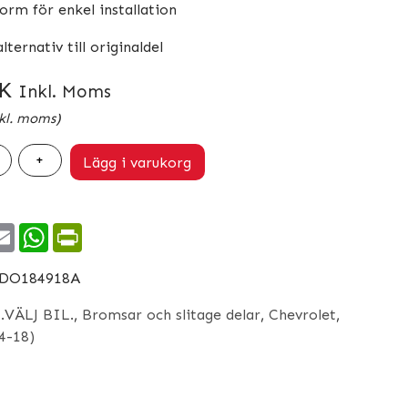
rm för enkel installation
lternativ till originaldel
K
Inkl. Moms
kl. moms)
+
Lägg i varukorg
ok
itter
Email
WhatsApp
PrintFriendly
DO184918A
:
.VÄLJ BIL.
,
Bromsar och slitage delar
,
Chevrolet
,
14-18)