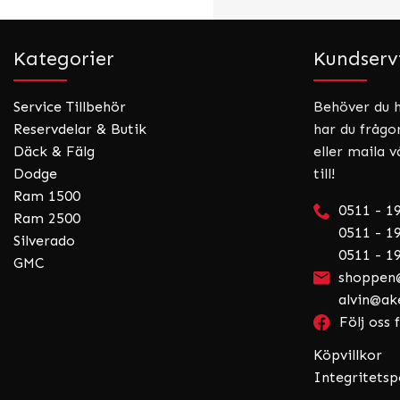
Kategorier
Kundserv
Service Tillbehör
Behöver du hj
Reservdelar & Butik
har du frågo
Däck & Fälg
eller maila v
Dodge
till!
Ram 1500
0511 - 1
Ram 2500
0511 - 19
Silverado
0511 - 19
GMC
shoppen@
alvin@ak
Följ oss
Köpvillkor
Integritetsp