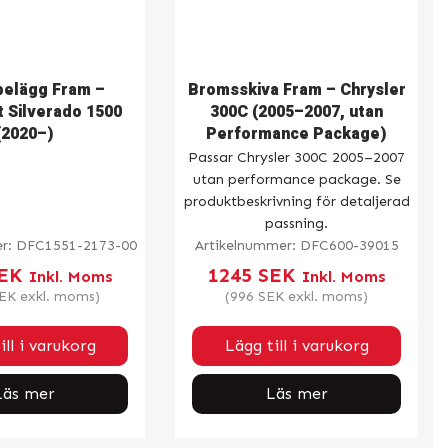
elägg Fram –
Bromsskiva Fram – Chrysler
 Silverado 1500
300C (2005–2007, utan
(2020–)
Performance Package)
Passar Chrysler 300C 2005–2007
utan performance package. Se
produktbeskrivning för detaljerad
passning.
er:
DFC1551-2173-00
Artikelnummer:
DFC600-39015
EK
1245
SEK
Inkl. Moms
Inkl. Moms
EK
exkl. moms)
(
996
SEK
exkl. moms)
ill i varukorg
Lägg till i varukorg
Läs mer
Läs mer