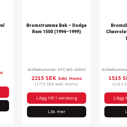
ml
Bromstrumma Bak – Dodge
Bromsb
Ram 1500 (1994–1999)
Chevrolet
Artikelnummer:
DFC365-40043
Artikelnumm
ms
2215
SEK
1515
S
Inkl. Moms
(
1772
SEK
exkl. moms)
(
1212
S
Lägg till i varukorg
Lägg t
Läs mer