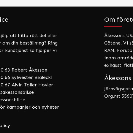
ice
Om föret
älp att hitta rätt del eller
Åkessons USA
r om din beställning? Ring
Götene. Vi sä
år kundtjänst så hjälper vi
RAM. Förutom
inom områden
exhaust, fla
90 63 Robert Åkesson
Åkessons 
0 66 Sylwester Bialecki
0 67 Alvin Toller Hovler
Järnvägsgata
akessonsbil.se
Org.nr: 556
essonsbil.se
 för kampanjer och nyheter
olicy