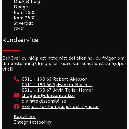
Däck & Fälg
Dodge
Ram 1500
Ram 2500
Silverado
GMC
Kundservice
Behöver du hjälp att hitta rätt del eller har du frågor om
din beställning? Ring eller maila vår kundtjänst så hjälper
vi till!
0511 - 190 63 Robert Åkesson
0511 - 190 66 Sylwester Bialecki
0511 - 190 67 Alvin Toller Hovler
shoppen@akessonsbil.se
alvin@akessonsbil.se
Följ oss för kampanjer och nyheter
Köpvillkor
Integritetspolicy