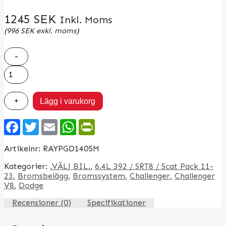
1245
SEK
Inkl. Moms
(
996
SEK
exkl. moms)
-
Bromsbelägg
Fram
Raybestos
Professional
+
Lägg i varukorg
Grade
R/T+
Facebook
Twitter
Email
WhatsApp
PrintFriendly
mängd
Artikelnr:
RAYPGD1405M
Kategorier:
.VÄLJ BIL.
,
6.4L 392 / SRT8 / Scat Pack 11-
23
,
Bromsbelägg
,
Bromssystem
,
Challenger
,
Challenger
V8
,
Dodge
Recensioner (0)
Specifikationer