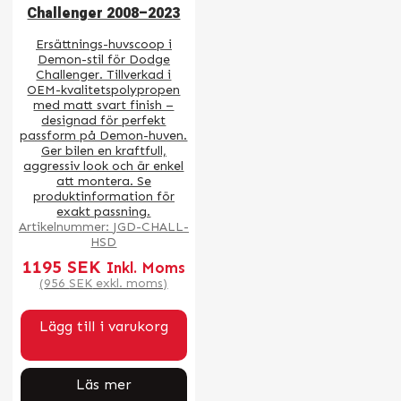
Challenger 2008–2023
Ersättnings-huvscoop i
Demon-stil för Dodge
Challenger. Tillverkad i
OEM-kvalitetspolypropen
med matt svart finish –
designad för perfekt
passform på Demon-huven.
Ger bilen en kraftfull,
aggressiv look och är enkel
att montera. Se
produktinformation för
exakt passning.
Artikelnummer:
JGD-CHALL-
HSD
1195
SEK
Inkl. Moms
(
956
SEK
exkl. moms)
Lägg till i varukorg
Läs mer