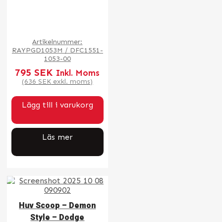
Artikelnummer:
RAYPGD1053M / DFC1551-
1053-00
795
SEK
Inkl. Moms
(
636
SEK
exkl. moms)
Lägg till i varukorg
Läs mer
Huv Scoop – Demon
Style – Dodge