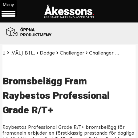
Meny
ÖPPNA
PRODUKTMENY
.VÄLJ BIL.
Dodge
Challenger
Challenger V8
6.4L
Bromsbelägg Fram
Raybestos Professional
Grade R/T+
Raybestos Professional Grade R/T+ bromsbelägg för
framaxeln erbjuder en förstklassig prestanda för dagliga