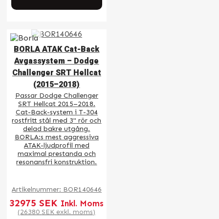
BORLA ATAK Cat-Back
Avgassystem – Dodge
Challenger SRT Hellcat
(2015–2018)
Passar Dodge Challenger
SRT Hellcat 2015–2018.
Cat-Back-system i T-304
rostfritt stål med 3" rör och
delad bakre utgång.
BORLA:s mest aggressiva
ATAK-ljudprofil med
maximal prestanda och
resonansfri konstruktion.
Artikelnummer:
BOR140646
32975
SEK
Inkl. Moms
(
26380
SEK
exkl. moms)