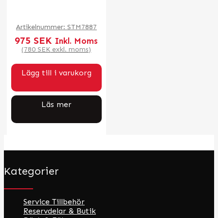
Artikelnummer:
STM7887
975
SEK
Inkl. Moms
(
780
SEK
exkl. moms)
Lägg till i varukorg
Läs mer
Kategorier
Service Tillbehör
Reservdelar & Butik