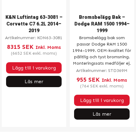
K&N Luftintag 63-3081 –
Bromsbelägg Bak –
Corvette C7 6.2L 2014–
Dodge RAM 1500 1994–
2019
1999
Artikelnummer:
KON63-3081
Bromsbelägg bak som
passar Dodge RAM 1500
8315
SEK
Inkl. Moms
1994–1999. OEM-kvalitet för
(
6652
SEK
exkl. moms)
pålitlig och tyst bromsning.
Monteringssats medföljer ej.
Lägg till i varukorg
Artikelnummer:
STD369M
955
SEK
Inkl. Moms
Läs mer
(
764
SEK
exkl. moms)
Lägg till i varukorg
Läs mer