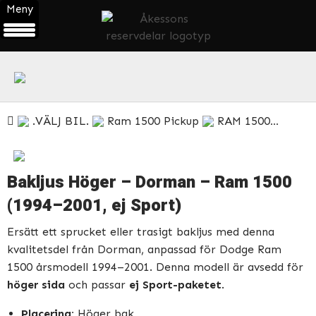
Meny
ÖPPNA
PRODUKTMENY
.VÄLJ BIL.
Ram 1500 Pickup
RAM 1500 1997-2008
Bakljus Höger – Dorman – Ram 1500
(1994–2001, ej Sport)
Ersätt ett sprucket eller trasigt bakljus med denna
kvalitetsdel från Dorman, anpassad för Dodge Ram
1500 årsmodell 1994–2001. Denna modell är avsedd för
höger sida
och passar
ej Sport-paketet
.
Placering:
Höger bak