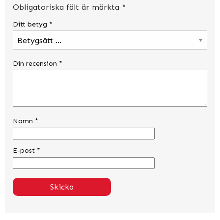
Obligatoriska fält är märkta
*
Ditt betyg
*
Din recension
*
Namn
*
E-post
*