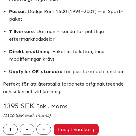
Passar:
Dodge Ram 1500 (1994–2001) – ej Sport-
paket
Tillverkare:
Dorman – kända för pålitliga
eftermarknadsdelar
Direkt ersättning:
Enkel installation, inga
modifieringar krävs
Uppfyller OE-standard
för passform och funktion
Perfekt för att återställa fordonets originalutseende
och säkerhet vid körning.
1395
SEK
Inkl. Moms
(
1116
SEK
exkl. moms)
Bakljus
-
+
Lägg i varukorg
Höger