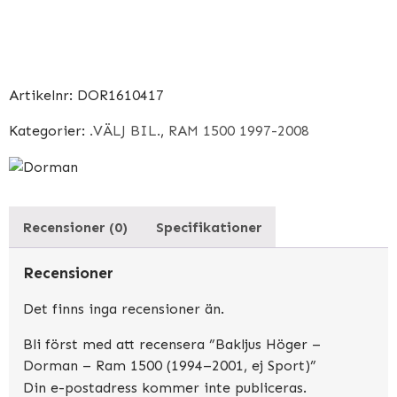
–
Dorman
–
Ram
Artikelnr:
DOR1610417
1500
(1994–
Kategorier:
.VÄLJ BIL.
,
RAM 1500 1997-2008
2001,
ej
Sport)
mängd
Recensioner (0)
Specifikationer
Recensioner
Det finns inga recensioner än.
Bli först med att recensera ”Bakljus Höger –
Dorman – Ram 1500 (1994–2001, ej Sport)”
Din e-postadress kommer inte publiceras.