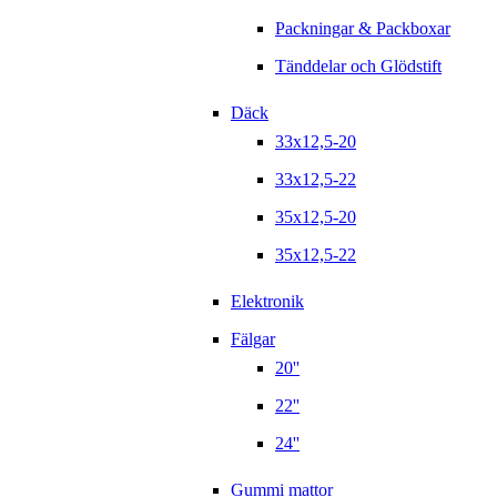
Packningar & Packboxar
Tänddelar och Glödstift
Däck
33x12,5-20
33x12,5-22
35x12,5-20
35x12,5-22
Elektronik
Fälgar
20''
22''
24''
Gummi mattor