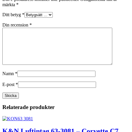
märkta
*
Ditt betyg
*
Din recension
*
Namn
*
E-post
*
Relaterade produkter
K&N Luftintag 63-3081 – Corvette C7