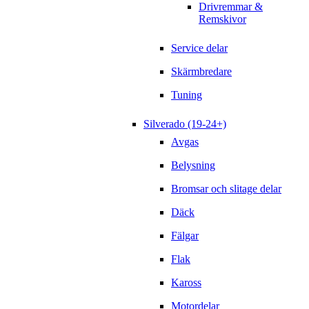
Drivremmar &
Remskivor
Service delar
Skärmbredare
Tuning
Silverado (19-24+)
Avgas
Belysning
Bromsar och slitage delar
Däck
Fälgar
Flak
Kaross
Motordelar