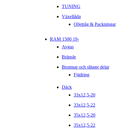
TUNING
Växellåda
Oljetråg & Packningar
RAM 1500 19-
Avgas
Bränsle
Bromsar och slitage delar
Fjädring
Däck
33x12,5-20
33x12,5-22
35x12,5-20
35x12,5-22