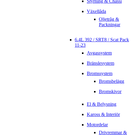
Styrning & Chassi
Växellåda
Oljetråg &
Packningar
6.4L 392 / SRT8 / Scat Pack
11-23
Avgassystem
Bränslesystem
Bromssystem
Bromsbelägg
Bromskivor
El & Belysning
Kaross & Interiör
Motordelar
Drivremmar &