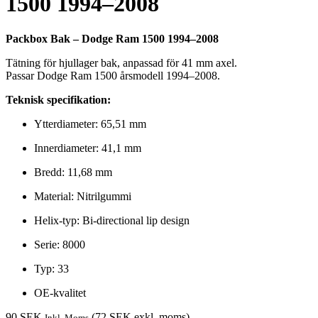
1500 1994–2008
ChatGPT
Packbox Bak – Dodge Ram 1500 1994–2008
said:
Tätning för hjullager bak, anpassad för 41 mm axel.
Passar Dodge Ram 1500 årsmodell 1994–2008.
Teknisk specifikation:
Ytterdiameter: 65,51 mm
Innerdiameter: 41,1 mm
Bredd: 11,68 mm
Material: Nitrilgummi
Helix-typ: Bi-directional lip design
Serie: 8000
Typ: 33
OE-kvalitet
90
SEK
(
72
SEK
exkl. moms)
Inkl. Moms