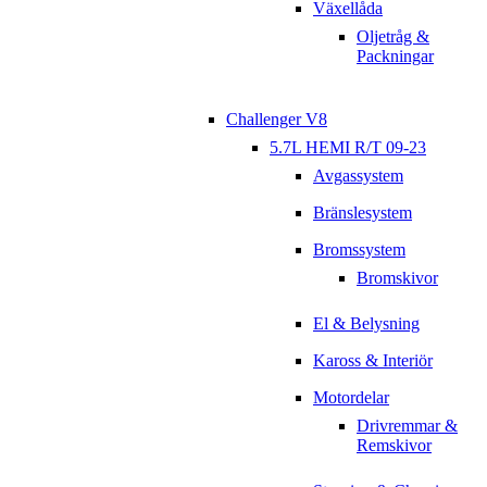
Växellåda
Oljetråg &
Packningar
Challenger V8
5.7L HEMI R/T 09-23
Avgassystem
Bränslesystem
Bromssystem
Bromskivor
El & Belysning
Kaross & Interiör
Motordelar
Drivremmar &
Remskivor