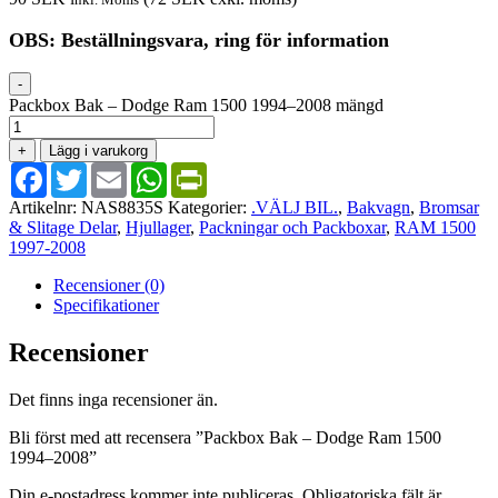
OBS: Beställningsvara, ring för information
-
Packbox Bak – Dodge Ram 1500 1994–2008 mängd
+
Lägg i varukorg
Facebook
Twitter
Email
WhatsApp
PrintFriendly
Artikelnr:
NAS8835S
Kategorier:
.VÄLJ BIL.
,
Bakvagn
,
Bromsar
& Slitage Delar
,
Hjullager
,
Packningar och Packboxar
,
RAM 1500
1997-2008
Recensioner (0)
Specifikationer
Recensioner
Det finns inga recensioner än.
Bli först med att recensera ”Packbox Bak – Dodge Ram 1500
1994–2008”
Din e-postadress kommer inte publiceras.
Obligatoriska fält är