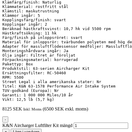
Klämfärg/finish: Naturlig

Klämmaterial: rostfritt stål

Klämstil: maskutrustning

Klämmor ingår: 5

Kopplingsfärg/finish: svart

Kopplingar ingår: 2

Beräknad hästkraftsvinst: 10,7 hk vid 5500 rpm

Hästkraftsökning: 11 hk

Färg/finish på inloppsröret: svart

Material för inloppsrör: tvärbunden polyeten med hög de
Adapter för massluftflödessensor medföljer: Massluftflö
Monteringshårdvara ingår: Ja

Olja ingår: Filtret är föroljat

Förpackningsmaterial: korrugerad

Pakettyp: Box

Produktstil: 63-serien Aircharger Kit

Ersättningsfilter: RC-50460

RPM: 5500

Street Legal i alla amerikanska stater: Nr

Titel: K&N 63-1578 Performance Air Intake System

TUV-godkänd (Europa): Nr

Garanti: 1 000 000 Miles/10 år

Vikt: 12,5 lb (5,7 kg)
8125
SEK
(
6500
SEK
exkl. moms)
Inkl. Moms
-
K&N Aircharger Luftfilter Kit mängd
+
Lägg i varukorg