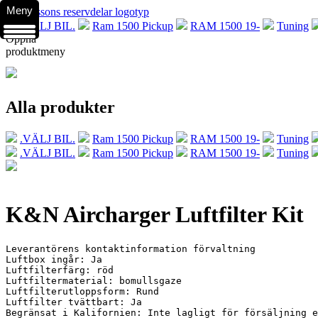
Meny
.VÄLJ BIL.
Ram 1500 Pickup
RAM 1500 19-
Tuning
Öppna
produktmeny
Alla produkter
.VÄLJ BIL.
Ram 1500 Pickup
RAM 1500 19-
Tuning
.VÄLJ BIL.
Ram 1500 Pickup
RAM 1500 19-
Tuning
K&N Aircharger Luftfilter Kit
Leverantörens kontaktinformation förvaltning

Luftbox ingår: Ja

Luftfilterfärg: röd

Luftfiltermaterial: bomullsgaze

Luftfilterutloppsform: Rund

Luftfilter tvättbart: Ja

Begränsat i Kalifornien: Inte lagligt för försäljning e