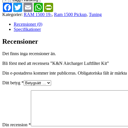
Facebook
Twitter
Email
WhatsApp
PrintFriendly
Kategorier:
RAM 1500 19-
,
Ram 1500 Pickup
,
Tuning
Recensioner (0)
Specifikationer
Recensioner
Det finns inga recensioner än.
Bli först med att recensera ”K&N Aircharger Luftfilter Kit”
Din e-postadress kommer inte publiceras.
Obligatoriska fält är märkta
Ditt betyg
*
Din recension
*