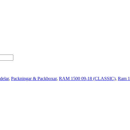
delar
,
Packningar & Packboxar
,
RAM 1500 09-18 (CLASSIC)
,
Ram 1