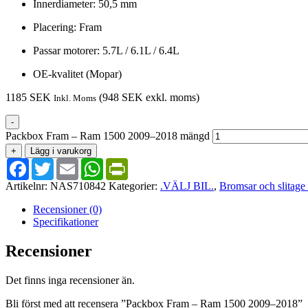
Innerdiameter: 50,5 mm
Placering: Fram
Passar motorer: 5.7L / 6.1L / 6.4L
OE-kvalitet (Mopar)
1185
SEK
(
948
SEK
exkl. moms)
Inkl. Moms
-
Packbox Fram – Ram 1500 2009–2018 mängd
+
Lägg i varukorg
Facebook
Twitter
Email
WhatsApp
PrintFriendly
Artikelnr:
NAS710842
Kategorier:
.VÄLJ BIL.
,
Bromsar och slitage 
Recensioner (0)
Specifikationer
Recensioner
Det finns inga recensioner än.
Bli först med att recensera ”Packbox Fram – Ram 1500 2009–2018”