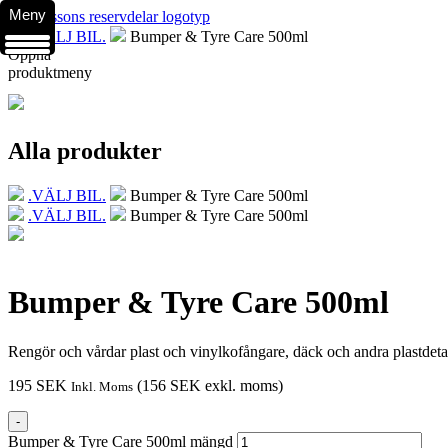
Meny
.VÄLJ BIL.
Bumper & Tyre Care 500ml
Öppna
produktmeny
Alla produkter
.VÄLJ BIL.
Bumper & Tyre Care 500ml
.VÄLJ BIL.
Bumper & Tyre Care 500ml
Bumper & Tyre Care 500ml
Rengör och vårdar plast och vinylkofångare, däck och andra plastdetalje
195
SEK
(
156
SEK
exkl. moms)
Inkl. Moms
-
Bumper & Tyre Care 500ml mängd