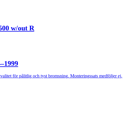
500 w/out R
4–1999
 för pålitlig och tyst bromsning. Monteringssats medföljer ej.