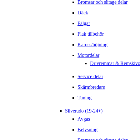
Bromsar och slitage delar
Däck
Fälgar
Flak tillbehör
Kaross/höjning
Motordelar
Drivremmar & Remskivo
Service delar
Skärmbredare
Tuning
Silverado (19-24+)
Avgas
Belysning