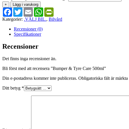
+
Lägg i varukorg
Facebook
Twitter
Email
WhatsApp
PrintFriendly
Kategorier:
.VÄLJ BIL.
,
Bilvård
Recensioner (0)
Specifikationer
Recensioner
Det finns inga recensioner än.
Bli först med att recensera ”Bumper & Tyre Care 500ml”
Din e-postadress kommer inte publiceras.
Obligatoriska fält är märkta
Ditt betyg
*