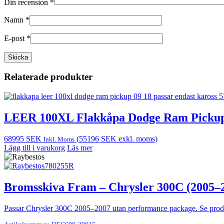
Din recension
*
Namn
*
E-post
*
Relaterade produkter
LEER 100XL Flakkåpa Dodge Ram Pickup
68995
SEK
(
55196
SEK
exkl. moms)
Inkl. Moms
Lägg till i varukorg
Läs mer
Bromsskiva Fram – Chrysler 300C (2005–
Passar Chrysler 300C 2005–2007 utan performance package. Se produk