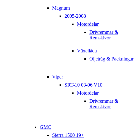
Magnum
2005-2008
Motordelar
Drivremmar &
Remskivor
Växellåda
Oljetråg & Packningar
Viper
SRT-10 03-06 V10
Motordelar
Drivremmar &
Remskivor
GMC
Sierra 1500 19+