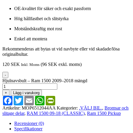
OE-kvalitet för säker och exakt passform
Hög hållfasthet och slitstyrka
Motståndskraftig mot rost
Enkel att montera
Rekommenderas att bytas ut vid navbyte eller vid skadade/lösa
originalbultar.
120
SEK
(
96
SEK
exkl. moms)
Inkl. Moms
-
Hjulnavsbult – Ram 1500 2009–2018 mängd
+
Lägg i varukorg
Facebook
Twitter
Email
WhatsApp
PrintFriendly
Artikelnr:
MOP6512044AA
Kategorier:
.VÄLJ BIL.
,
Bromsar och
slitage delar
,
RAM 1500 09-18 (CLASSIC)
,
Ram 1500 Pickup
Recensioner (0)
Specifikationer