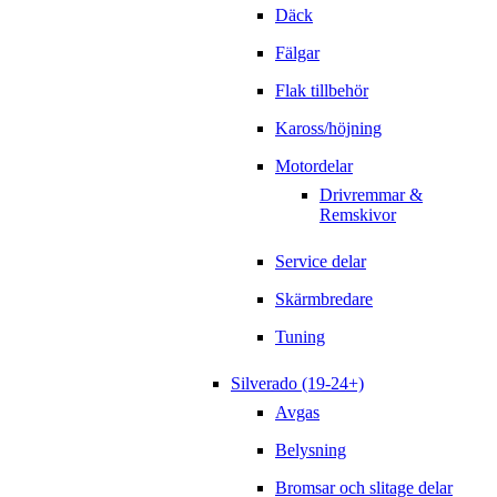
Däck
Fälgar
Flak tillbehör
Kaross/höjning
Motordelar
Drivremmar &
Remskivor
Service delar
Skärmbredare
Tuning
Silverado (19-24+)
Avgas
Belysning
Bromsar och slitage delar