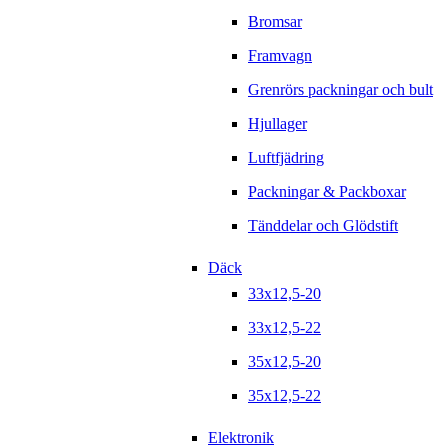
Bromsar
Framvagn
Grenrörs packningar och bult
Hjullager
Luftfjädring
Packningar & Packboxar
Tänddelar och Glödstift
Däck
33x12,5-20
33x12,5-22
35x12,5-20
35x12,5-22
Elektronik