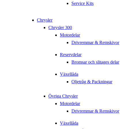
Service Kits
Chrysler
Chrysler 300
Motordelar
Drivremmar & Remskivor
Reservdelar
Bromsar och slitages delar
Växellåda
Oljetråg & Packningar
Övriga Chrysler
Motordelar
Drivremmar & Remskivor
Växellåda