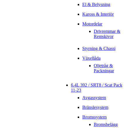
El & Belysning
Kaross & Interiör
Motordelar
Drivremmar &
Remskivor
Styrning & Chassi
Växellåda
Oljetråg &
Packningar
6.4L 392 / SRT8 / Scat Pack
11-23
Avgassystem
Bränslesystem
Bromssystem
Bromsbelägg