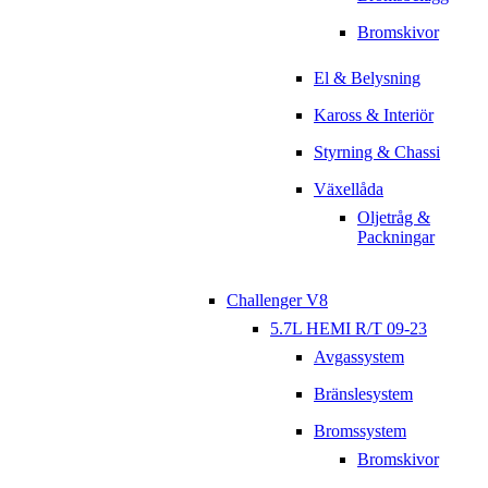
Bromskivor
El & Belysning
Kaross & Interiör
Styrning & Chassi
Växellåda
Oljetråg &
Packningar
Challenger V8
5.7L HEMI R/T 09-23
Avgassystem
Bränslesystem
Bromssystem
Bromskivor