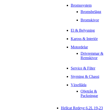
Bromssystem
Bromsbelägg
Bromskivor
El & Belysning
Kaross & Interiör
Motordelar
Drivremmar &
Remskivor
Service & Filter
Styrning & Chassi
Växellåda
Oljetråg &
Packningar
Hellcat Redeye 6.2L 19-23