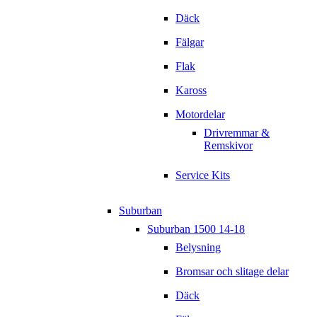
Däck
Fälgar
Flak
Kaross
Motordelar
Drivremmar &
Remskivor
Service Kits
Suburban
Suburban 1500 14-18
Belysning
Bromsar och slitage delar
Däck