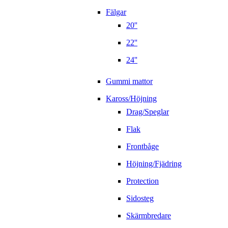
Fälgar
20''
22''
24''
Gummi mattor
Kaross/Höjning
Drag/Speglar
Flak
Frontbåge
Höjning/Fjädring
Protection
Sidosteg
Skärmbredare