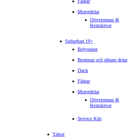
Fälgar
Motordelar
Drivremmar &
Remskivor
Suburban 19+
Belysning
Bromsar och slitage delar
Däck
Fälgar
Motordelar
Drivremmar &
Remskivor
Service Kits
Tahoe