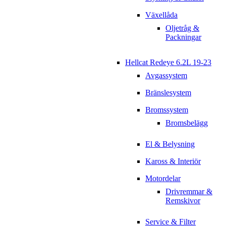
Växellåda
Oljetråg &
Packningar
Hellcat Redeye 6.2L 19-23
Avgassystem
Bränslesystem
Bromssystem
Bromsbelägg
El & Belysning
Kaross & Interiör
Motordelar
Drivremmar &
Remskivor
Service & Filter