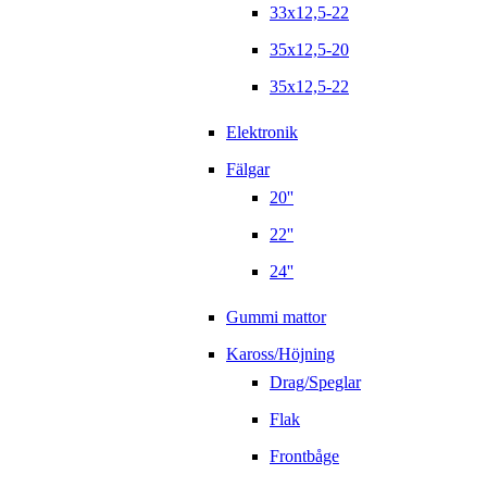
33x12,5-22
35x12,5-20
35x12,5-22
Elektronik
Fälgar
20''
22''
24''
Gummi mattor
Kaross/Höjning
Drag/Speglar
Flak
Frontbåge