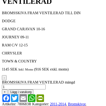
VENTILERAD
BROMSSKIVA FRAM VENTILERAD TILL DIN
DODGE
GRAND CARAVAN 10-16
JOURNEY 09-11
RAM C/V 12-15
CHRYSLER
TOWN & COUNTRY
1145
SEK
(
916
SEK
exkl. moms)
Inkl. Moms
-
BROMSSKIVA FRAM VENTILERAD mängd
+
Lägg i varukorg
Facebook
Twitter
Email
WhatsApp
PrintFriendly
Artikelnr:
780683R
Kategorier:
2011-2014
,
Bromskivor
,