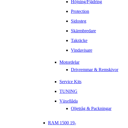
Höjning/Fjädring
Protection
Sidosteg
Skärmbredare
Takräcke
Vindavisare
Motordelar
Drivremmar & Remskivor
Service Kits
TUNING
Växellåda
Oljetråg & Packningar
RAM 1500 19-