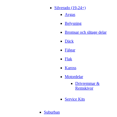
Silverado (19-24+)
Avgas
Belysning
Bromsar och slitage delar
Däck
Fälgar
Flak
Kaross
Motordelar
Drivremmar &
Remskivor
Service Kits
Suburban