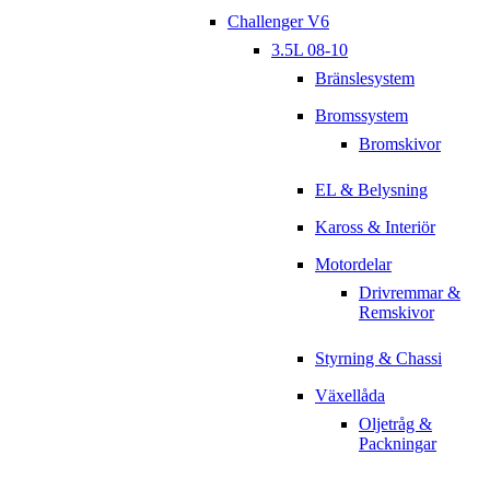
Challenger V6
3.5L 08-10
Bränslesystem
Bromssystem
Bromskivor
EL & Belysning
Kaross & Interiör
Motordelar
Drivremmar &
Remskivor
Styrning & Chassi
Växellåda
Oljetråg &
Packningar