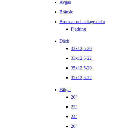
Avgas
Bränsle
Bromsar och slitage delar
Fjädring
Däck
33x12,5-20
33x12,5-22
35x12,5-20
35x12,5-22
Fälgar
20''
22''
24''
26''