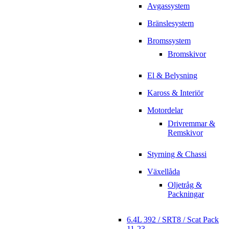
Avgassystem
Bränslesystem
Bromssystem
Bromskivor
El & Belysning
Kaross & Interiör
Motordelar
Drivremmar &
Remskivor
Styrning & Chassi
Växellåda
Oljetråg &
Packningar
6.4L 392 / SRT8 / Scat Pack
11-23