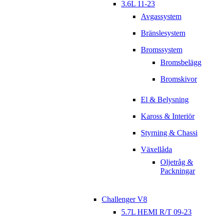
3.6L 11-23
Avgassystem
Bränslesystem
Bromssystem
Bromsbelägg
Bromskivor
El & Belysning
Kaross & Interiör
Styrning & Chassi
Växellåda
Oljetråg &
Packningar
Challenger V8
5.7L HEMI R/T 09-23