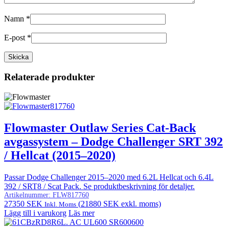
Namn
*
E-post
*
Relaterade produkter
Flowmaster Outlaw Series Cat-Back
avgassystem – Dodge Challenger SRT 392
/ Hellcat (2015–2020)
Passar Dodge Challenger 2015–2020 med 6.2L Hellcat och 6.4L
392 / SRT8 / Scat Pack. Se produktbeskrivning för detaljer.
Artikelnummer:
FLW817760
27350
SEK
(
21880
SEK
exkl. moms)
Inkl. Moms
Lägg till i varukorg
Läs mer