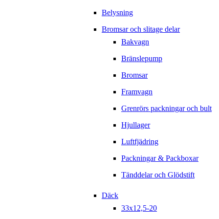
Belysning
Bromsar och slitage delar
Bakvagn
Bränslepump
Bromsar
Framvagn
Grenrörs packningar och bult
Hjullager
Luftfjädring
Packningar & Packboxar
Tänddelar och Glödstift
Däck
33x12,5-20