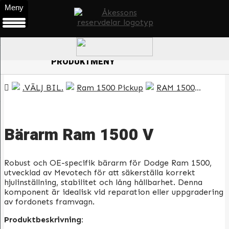
Meny
0
ÖPPNA
PRODUKTMENY
.VÄLJ BIL.
Ram 1500 Pickup
RAM 1500 09-18 (CLASSIC)
Bärarm Ram 1500 V
Robust och OE-specifik bärarm för Dodge Ram 1500,
utvecklad av Mevotech för att säkerställa korrekt
hjulinställning, stabilitet och lång hållbarhet. Denna
komponent är idealisk vid reparation eller uppgradering
av fordonets framvagn.
Produktbeskrivning: