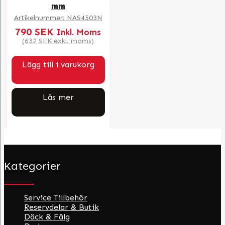
mm
Artikelnummer:
NAS4503N
790
SEK
Inkl. Moms
(
632
SEK
exkl. moms)
Lägg till i varukorg
Läs mer
Kategorier
Service Tillbehör
Reservdelar & Butik
Däck & Fälg