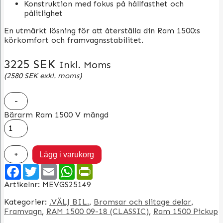
Konstruktion med fokus på hållfasthet och
pålitlighet
En utmärkt lösning för att återställa din Ram 1500:s
körkomfort och framvagnsstabilitet.
3225
SEK
Inkl. Moms
(
2580
SEK
exkl. moms)
-
Bärarm Ram 1500 V mängd
+
Lägg i varukorg
Facebook
Twitter
Email
WhatsApp
PrintFriendly
Artikelnr:
MEVGS25149
Kategorier:
.VÄLJ BIL.
,
Bromsar och slitage delar
,
Framvagn
,
RAM 1500 09-18 (CLASSIC)
,
Ram 1500 Pickup