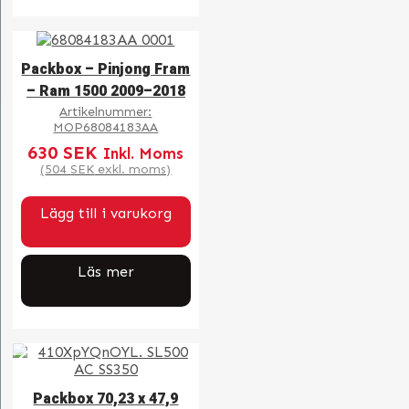
Packbox – Pinjong Fram
– Ram 1500 2009–2018
Artikelnummer:
MOP68084183AA
630
SEK
Inkl. Moms
(
504
SEK
exkl. moms)
Lägg till i varukorg
Läs mer
Packbox 70,23 x 47,9