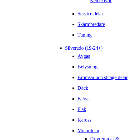
Remskivor
Service delar
Skärmbredare
Tuning
Silverado (19-24+)
Avgas
Belysning
Bromsar och slitage delar
Däck
Fälgar
Flak
Kaross
Motordelar
Drivremmar &