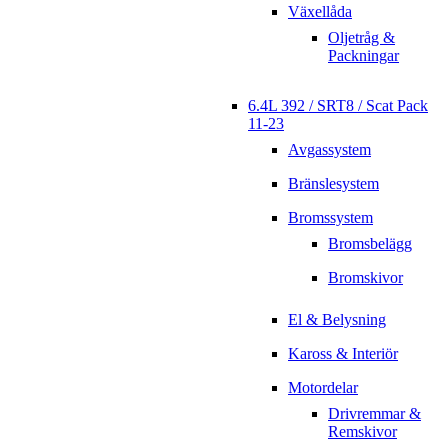
Växellåda
Oljetråg &
Packningar
6.4L 392 / SRT8 / Scat Pack
11-23
Avgassystem
Bränslesystem
Bromssystem
Bromsbelägg
Bromskivor
El & Belysning
Kaross & Interiör
Motordelar
Drivremmar &
Remskivor