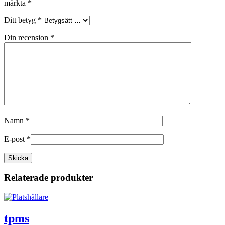
märkta
*
Ditt betyg
*
Din recension
*
Namn
*
E-post
*
Relaterade produkter
tpms