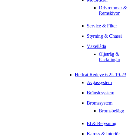
Drivremmar &
Remskivor
Service & Filter
Styrning & Chassi
Växellåda
Oljetråg &
Packningar
Hellcat Redeye 6.2L 19-23
Avgassystem
Bränslesystem
Bromssystem
Bromsbelägg
El & Belysning
Kaross & Interiör