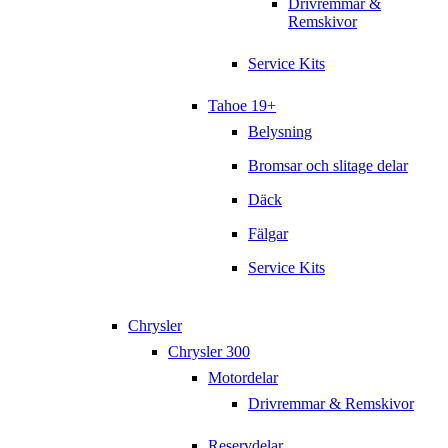
Drivremmar &
Remskivor
Service Kits
Tahoe 19+
Belysning
Bromsar och slitage delar
Däck
Fälgar
Service Kits
Chrysler
Chrysler 300
Motordelar
Drivremmar & Remskivor
Reservdelar