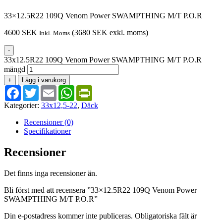
33×12.5R22 109Q Venom Power SWAMPTHING M/T P.O.R
4600
SEK
(
3680
SEK
exkl. moms)
Inkl. Moms
-
33x12.5R22 109Q Venom Power SWAMPTHING M/T P.O.R
mängd
+
Lägg i varukorg
Facebook
Twitter
Email
WhatsApp
PrintFriendly
Kategorier:
33x12,5-22
,
Däck
Recensioner (0)
Specifikationer
Recensioner
Det finns inga recensioner än.
Bli först med att recensera ”33×12.5R22 109Q Venom Power
SWAMPTHING M/T P.O.R”
Din e-postadress kommer inte publiceras.
Obligatoriska fält är