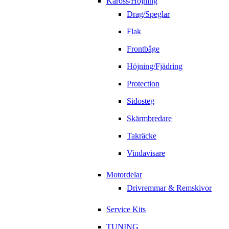
Kaross/Höjning
Drag/Speglar
Flak
Frontbåge
Höjning/Fjädring
Protection
Sidosteg
Skärmbredare
Takräcke
Vindavisare
Motordelar
Drivremmar & Remskivor
Service Kits
TUNING