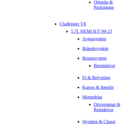
Oljetråg &
Packningar
Challenger V8
5.7L HEMI R/T 09-23
Avgassystem
Bränslesystem
Bromssystem
Bromskivor
El & Belysning
Kaross & Interiör
Motordelar
Drivremmar &
Remskivor
Styrning & Chassi