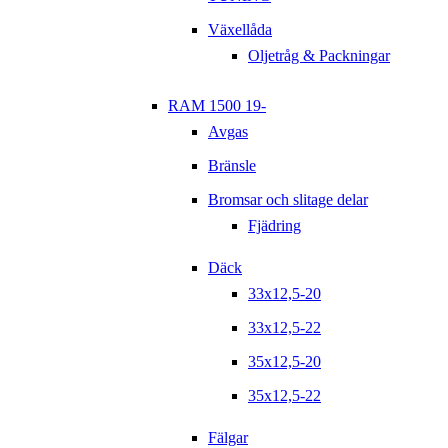
Växellåda
Oljetråg & Packningar
RAM 1500 19-
Avgas
Bränsle
Bromsar och slitage delar
Fjädring
Däck
33x12,5-20
33x12,5-22
35x12,5-20
35x12,5-22
Fälgar