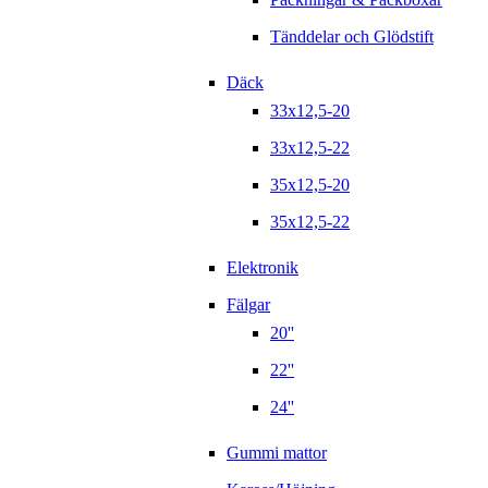
Tänddelar och Glödstift
Däck
33x12,5-20
33x12,5-22
35x12,5-20
35x12,5-22
Elektronik
Fälgar
20''
22''
24''
Gummi mattor