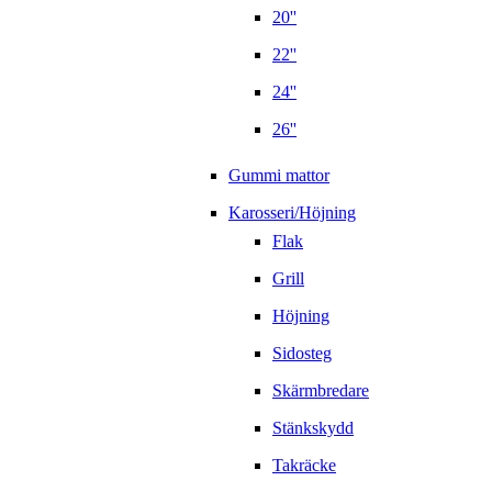
20''
22''
24''
26''
Gummi mattor
Karosseri/Höjning
Flak
Grill
Höjning
Sidosteg
Skärmbredare
Stänkskydd
Takräcke