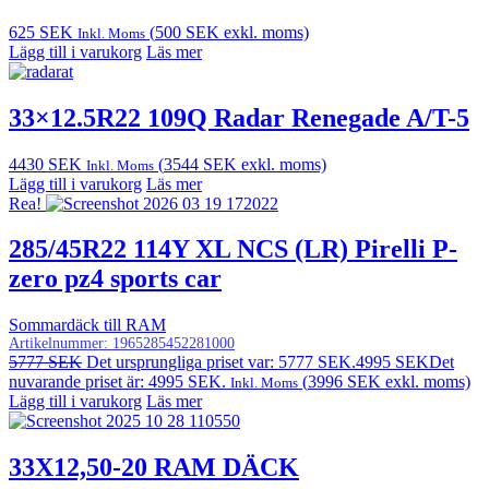
625
SEK
(
500
SEK
exkl. moms)
Inkl. Moms
Lägg till i varukorg
Läs mer
33×12.5R22 109Q Radar Renegade A/T-5
4430
SEK
(
3544
SEK
exkl. moms)
Inkl. Moms
Lägg till i varukorg
Läs mer
Rea!
285/45R22 114Y XL NCS (LR) Pirelli P-
zero pz4 sports car
Sommardäck till RAM
Artikelnummer:
1965285452281000
5777
SEK
Det ursprungliga priset var: 5777 SEK.
4995
SEK
Det
nuvarande priset är: 4995 SEK.
(
3996
SEK
exkl. moms)
Inkl. Moms
Lägg till i varukorg
Läs mer
33X12,50-20 RAM DÄCK