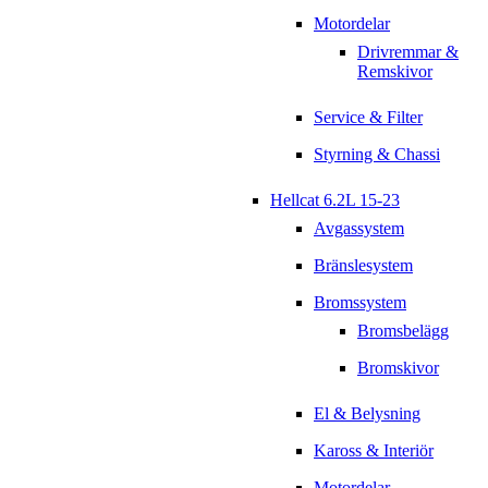
Motordelar
Drivremmar &
Remskivor
Service & Filter
Styrning & Chassi
Hellcat 6.2L 15-23
Avgassystem
Bränslesystem
Bromssystem
Bromsbelägg
Bromskivor
El & Belysning
Kaross & Interiör
Motordelar