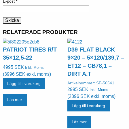
E-post
*
RELATERADE PRODUKTER
PATRIOT TIRES R/T
D39 FLAT BLACK
35×12,5-22
9×20 – 5×120/139,7 –
ET12 – CB78,1 –
4995
SEK
Inkl. Moms
DIRT A.T
(
3996
SEK
exkl. moms)
Artikelnummer:
SF-56541
Lägg till i varukorg
2995
SEK
Inkl. Moms
(
2396
SEK
exkl. moms)
Läs mer
Lägg till i varukorg
Läs mer