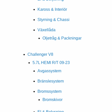
Kaross & Interiör
Styrning & Chassi
Växellåda
Oljetråg & Packningar
Challenger V8
5.7L HEMI R/T 09-23
Avgassystem
Bränslesystem
Bromssystem
Bromskivor
El & Belysning