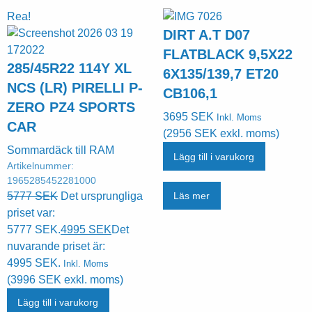
Rea!
DIRT A.T D07
FLATBLACK 9,5X22
285/45R22 114Y XL
6X135/139,7 ET20
NCS (LR) PIRELLI P-
CB106,1
ZERO PZ4 SPORTS
3695
SEK
Inkl. Moms
CAR
(
2956
SEK
exkl. moms)
Sommardäck till RAM
Lägg till i varukorg
Artikelnummer:
1965285452281000
5777
SEK
Det ursprungliga
Läs mer
priset var:
5777 SEK.
4995
SEK
Det
nuvarande priset är:
4995 SEK.
Inkl. Moms
(
3996
SEK
exkl. moms)
Lägg till i varukorg