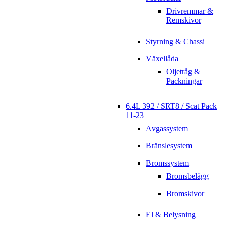
Drivremmar &
Remskivor
Styrning & Chassi
Växellåda
Oljetråg &
Packningar
6.4L 392 / SRT8 / Scat Pack
11-23
Avgassystem
Bränslesystem
Bromssystem
Bromsbelägg
Bromskivor
El & Belysning