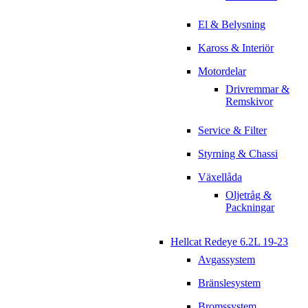
El & Belysning
Kaross & Interiör
Motordelar
Drivremmar &
Remskivor
Service & Filter
Styrning & Chassi
Växellåda
Oljetråg &
Packningar
Hellcat Redeye 6.2L 19-23
Avgassystem
Bränslesystem
Bromssystem