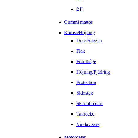
24''
Gummi mattor
Kaross/Höjning
Drag/Speglar
Flak
Frontbåge
Höjning/Fjädring
Protection
Sidosteg
Skärmbredare
Takräcke
Vindavisare
Motordelar