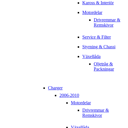
Kaross & Interiör
Motordelar
Drivremmar &
Remskivor
Service & Filter
Styrning & Chassi
Växellåda
Oljetråg &
Packningar
Charger
2006-2010
Motordelar
Drivremmar &
Remskivor
Växellåda