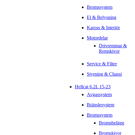
Bromssystem
El & Belysning
Kaross & Interiör
Motordelar
Drivremmar &
Remskivor
Service & Filter
Styrning & Chassi
Hellcat 6.2L 15-23
Avgassystem
Bränslesystem
Bromssystem
Bromsbelägg
Bromskivor