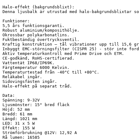
Halo-effekt (bakgrundsblixt):

Denna ljusbalk är utrustad med halo-bakgrundsblixtar so
Funktioner:

5,5 års funktionsgaranti.

Robust aluminium/komposithölje.

Okrossbar polykarbonatlins.

Fuktbeständig övertrycksventil.

Kraftig konstruktion – tål vibrationer upp till 15,6 gr
Inbyggt EMC-störningsfilter (CISPR 25) - stör inte ford
Aktiv temperaturkontroll med Prime Drive och ETM.

CE-godkänd, RoHS-certifierad.

Vattentät IP68/IP69K.

Färgtemperatur 6000 Kelvin.

Temperaturtestad från -40°C till +80°C.

Reläkabel ingår.

Sidovingsfästen ingår.

Halo-effekt på separat tråd.

Data:

Spänning: 9-32V

Ljusmönster: 15° bred fläck

Höjd: 52 mm

Bredd: 61 mm

Längd: 1021 mm

LED: 31 x 5 W

Effekt: 155 W

Strömförbrukning @12V: 12,92 A

Rå lumen: 16585
