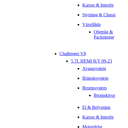
Kaross & Interiör
Styrning & Chassi
Växellåda
Oljetråg &
Packningar
Challenger V8
5.7L HEMI R/T 09-23
Avgassystem
Bränslesystem
Bromssystem
Bromskivor
El & Belysning
Kaross & Interiör
Motordelar