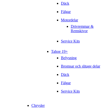
Däck
Fälgar
Motordelar
Drivremmar &
Remskivor
Service Kits
Tahoe 19+
Belysning
Bromsar och slitage delar
Däck
Fälgar
Service Kits
Chrysler