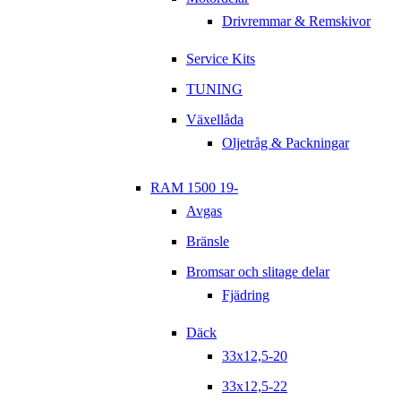
Drivremmar & Remskivor
Service Kits
TUNING
Växellåda
Oljetråg & Packningar
RAM 1500 19-
Avgas
Bränsle
Bromsar och slitage delar
Fjädring
Däck
33x12,5-20
33x12,5-22