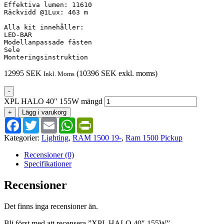
Effektiva lumen: 11610

Räckvidd @1Lux: 463 m

Alla kit innehåller:

LED-BAR

Modellanpassade fästen

Sele

Monteringsinstruktion
12995
SEK
(
10396
SEK
exkl. moms)
Inkl. Moms
-
XPL HALO 40" 155W mängd
+
Lägg i varukorg
Facebook
Twitter
Email
WhatsApp
PrintFriendly
Kategorier:
Lighting
,
RAM 1500 19-
,
Ram 1500 Pickup
Recensioner (0)
Specifikationer
Recensioner
Det finns inga recensioner än.
Bli först med att recensera ”XPL HALO 40″ 155W”