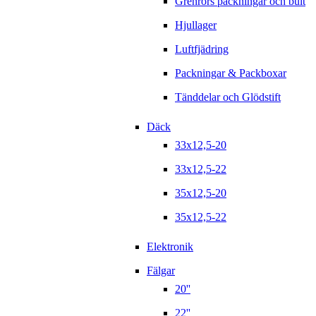
Grenrörs packningar och bult
Hjullager
Luftfjädring
Packningar & Packboxar
Tänddelar och Glödstift
Däck
33x12,5-20
33x12,5-22
35x12,5-20
35x12,5-22
Elektronik
Fälgar
20''
22''