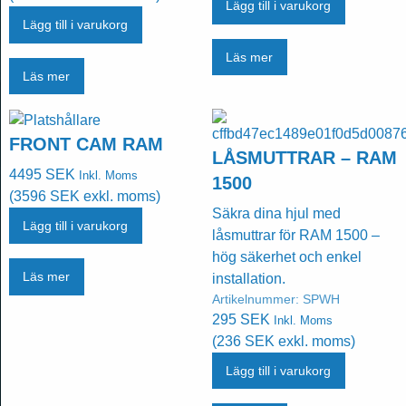
Lägg till i varukorg
Lägg till i varukorg
Läs mer
Läs mer
FRONT CAM RAM
LÅSMUTTRAR – RAM
4495
SEK
Inkl. Moms
1500
(
3596
SEK
exkl. moms)
Säkra dina hjul med
Lägg till i varukorg
låsmuttrar för RAM 1500 –
hög säkerhet och enkel
Läs mer
installation.
Artikelnummer:
SPWH
295
SEK
Inkl. Moms
(
236
SEK
exkl. moms)
Lägg till i varukorg