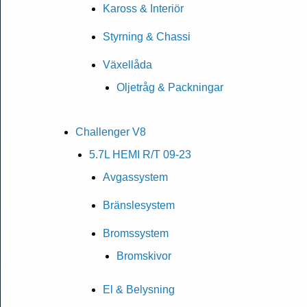
Kaross & Interiör
Styrning & Chassi
Växellåda
Oljetråg & Packningar
Challenger V8
5.7L HEMI R/T 09-23
Avgassystem
Bränslesystem
Bromssystem
Bromskivor
El & Belysning