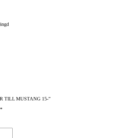
ängd
AR TILL MUSTANG 15-”
*