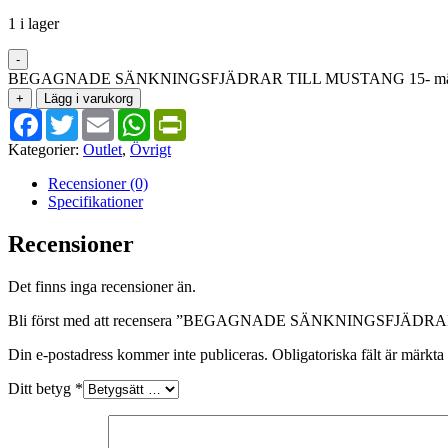
1 i lager
-
BEGAGNADE SÄNKNINGSFJÄDRAR TILL MUSTANG 15- m
+
Lägg i varukorg
Facebook
Twitter
Email
WhatsApp
PrintFriendly
Kategorier:
Outlet
,
Övrigt
Recensioner (0)
Specifikationer
Recensioner
Det finns inga recensioner än.
Bli först med att recensera ”BEGAGNADE SÄNKNINGSFJÄDR
Din e-postadress kommer inte publiceras.
Obligatoriska fält är märkta
Ditt betyg
*