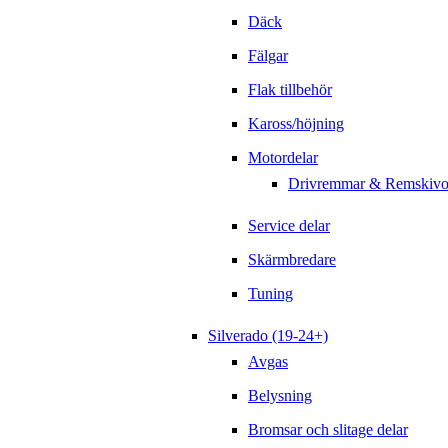
Däck
Fälgar
Flak tillbehör
Kaross/höjning
Motordelar
Drivremmar & Remskivo
Service delar
Skärmbredare
Tuning
Silverado (19-24+)
Avgas
Belysning
Bromsar och slitage delar