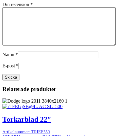
Din recension
*
Namn
*
E-post
*
Relaterade produkter
Torkarblad 22″
Artikelnummer:
TRIEF550