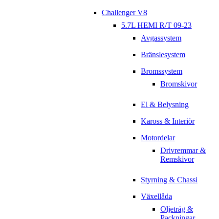
Challenger V8
5.7L HEMI R/T 09-23
Avgassystem
Bränslesystem
Bromssystem
Bromskivor
El & Belysning
Kaross & Interiör
Motordelar
Drivremmar &
Remskivor
Styrning & Chassi
Växellåda
Oljetråg &
Packningar