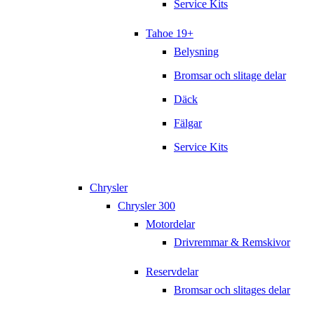
Service Kits
Tahoe 19+
Belysning
Bromsar och slitage delar
Däck
Fälgar
Service Kits
Chrysler
Chrysler 300
Motordelar
Drivremmar & Remskivor
Reservdelar
Bromsar och slitages delar