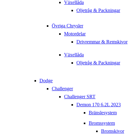
Växellåda
Oljetråg & Packningar
Övriga Chrysler
Motordelar
Drivremmar & Remskivor
Växellåda
Oljetråg & Packningar
Dodge
Challenger
Challenger SRT
Demon 170 6.2L 2023
Bränslesystem
Bromssystem
Bromskivor