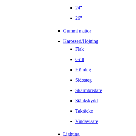
24''
26''
Gummi mattor
Karosseri/Höjning
Flak
Grill
Höjning
Sidosteg
Skärmbredare
Stänkskydd
Takräcke
Vindavisare
Lighting