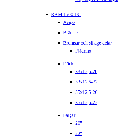
RAM 1500 19-
Avgas
Bränsle
Bromsar och slitage delar
Fjädring
Däck
33x12,5-20
33x12,5-22
35x12,5-20
35x12,5-22
Fälgar
20''
22''