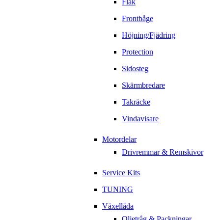
Flak
Frontbåge
Höjning/Fjädring
Protection
Sidosteg
Skärmbredare
Takräcke
Vindavisare
Motordelar
Drivremmar & Remskivor
Service Kits
TUNING
Växellåda
Oljetråg & Packningar