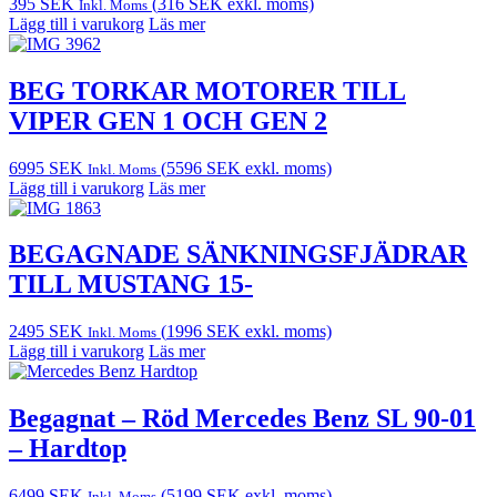
395
SEK
(
316
SEK
exkl. moms)
Inkl. Moms
Lägg till i varukorg
Läs mer
BEG TORKAR MOTORER TILL
VIPER GEN 1 OCH GEN 2
6995
SEK
(
5596
SEK
exkl. moms)
Inkl. Moms
Lägg till i varukorg
Läs mer
BEGAGNADE SÄNKNINGSFJÄDRAR
TILL MUSTANG 15-
2495
SEK
(
1996
SEK
exkl. moms)
Inkl. Moms
Lägg till i varukorg
Läs mer
Begagnat – Röd Mercedes Benz SL 90-01
– Hardtop
6499
SEK
(
5199
SEK
exkl. moms)
Inkl. Moms