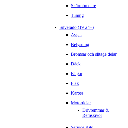
Skärmbredare
Tuning
Silverado (19-24+)
Avgas
Belysning
Bromsar och slitage delar
Däck
Fälgar
Flak
Kaross
Motordelar
Drivremmar &
Remskivor
Service Kits