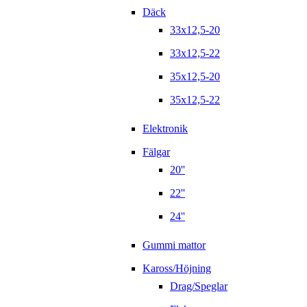
Däck
33x12,5-20
33x12,5-22
35x12,5-20
35x12,5-22
Elektronik
Fälgar
20''
22''
24''
Gummi mattor
Kaross/Höjning
Drag/Speglar