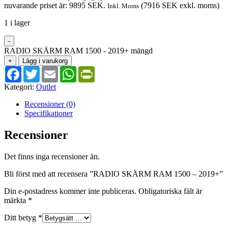
nuvarande priset är: 9895 SEK.
(
7916
SEK
exkl. moms)
Inkl. Moms
1 i lager
-
RADIO SKÄRM RAM 1500 - 2019+ mängd
+
Lägg i varukorg
Facebook
Twitter
Email
WhatsApp
PrintFriendly
Kategori:
Outlet
Recensioner (0)
Specifikationer
Recensioner
Det finns inga recensioner än.
Bli först med att recensera ”RADIO SKÄRM RAM 1500 – 2019+”
Din e-postadress kommer inte publiceras.
Obligatoriska fält är
märkta
*
Ditt betyg
*