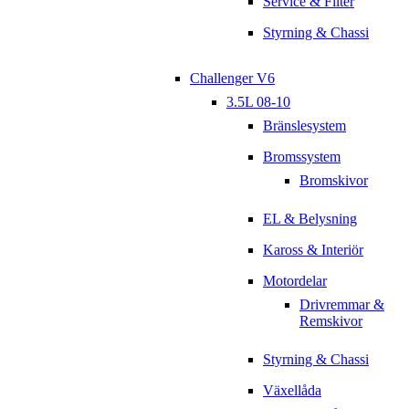
Service & Filter
Styrning & Chassi
Challenger V6
3.5L 08-10
Bränslesystem
Bromssystem
Bromskivor
EL & Belysning
Kaross & Interiör
Motordelar
Drivremmar &
Remskivor
Styrning & Chassi
Växellåda