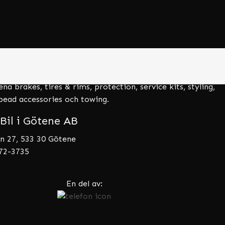
aget
 spare parts and accessories är en del av Åkessons Bil i
ljer bildelar för bl.a. Corvette, Dodge, Challanger och
 respektive märke har vi delar till de flesta USA-bilar
a brakes, tires & rims, protection, service kits, styling,
tbead accessories och towing.
Bil i Götene AB
n 27, 533 30 Götene
072-3735
En del av: