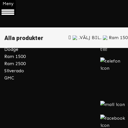
Meny
Kategorier
Kundserv
Service Tillbehör
Behöver du hj
Reservdelar & Butik
har du frågo
Alla produkter
.VÄLJ BIL.
Ram 150
Däck & Fälg
eller maila v
Dodge
till!
Ram 1500
Ram 2500
Silverado
GMC