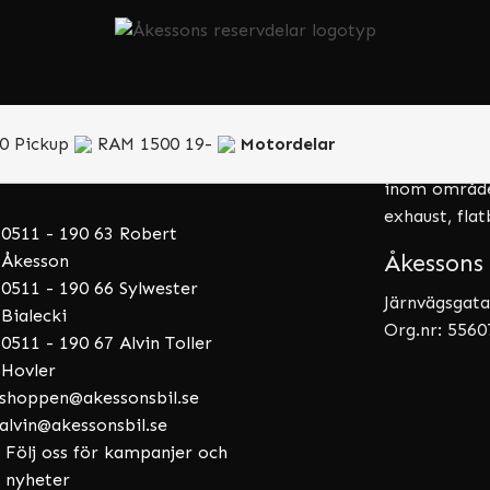
ice
Om föret
älp att hitta rätt del eller
Åkessons USA
r om din beställning? Ring
Götene. Vi sä
0 Pickup
RAM 1500 19-
Motordelar
år kundtjänst så hjälper vi
RAM. Förutom
inom områden
exhaust, fla
0511 - 190 63 Robert
Åkessons 
Åkesson
0511 - 190 66 Sylwester
Järnvägsgata
Bialecki
Org.nr: 556
0511 - 190 67 Alvin Toller
Hovler
shoppen@akessonsbil.se
alvin@akessonsbil.se
Följ oss för kampanjer och
nyheter